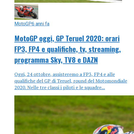
MotoGP
6 anni fa
MotoGP oggi, GP Teruel 2020: orari
FP3, FP4 e qualifiche, tv, streaming,
programma Sky, TV8 e DAZN
Oggi, 24 ottobre, assisteremo a FP3, FP4 e alle
qualifiche del GP di Teruel, round del Motomondiale
2020. Nelle tre classi i piloti e le squadre...