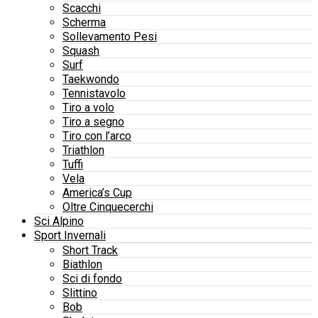
Scacchi
Scherma
Sollevamento Pesi
Squash
Surf
Taekwondo
Tennistavolo
Tiro a volo
Tiro a segno
Tiro con l’arco
Triathlon
Tuffi
Vela
America’s Cup
Oltre Cinquecerchi
Sci Alpino
Sport Invernali
Short Track
Biathlon
Sci di fondo
Slittino
Bob