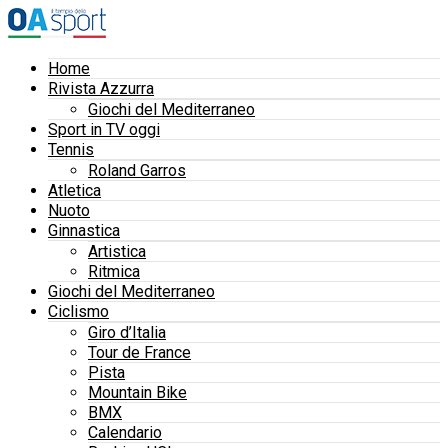
Home
Rivista Azzurra
Giochi del Mediterraneo
Sport in TV oggi
Tennis
Roland Garros
Atletica
Nuoto
Ginnastica
Artistica
Ritmica
Giochi del Mediterraneo
Ciclismo
Giro d’Italia
Tour de France
Pista
Mountain Bike
BMX
Calendario