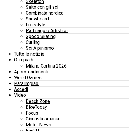
Skeleton
Salto con gli sci
Combinata nordica
Snowboard
Freestyle
Pattinaggio Artistico
Speed Skating
Curling
Sci Alpinismo
Tutte le notizie
Olimpiadi
Milano Cortina 2026
Approfondimenti
World Games
Paralimpiadi
Accedi
Video
Beach Zone
BikeToday
Focus
Ginnasticomania
Motor News
Run2U