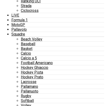
Ranking UCI
Strada
Ciclocross
LIVE
Formula 1
MotoGP
Pallavolo
Squadre
Beach Volley
Baseball
Basket
Calcio
Calcio a 5
Football Americano
Hockey Ghiaccio
Hockey Pista
Hockey Prato
Lacrosse
Pallamano
Pallanuoto
Rugby
Softball
Volley