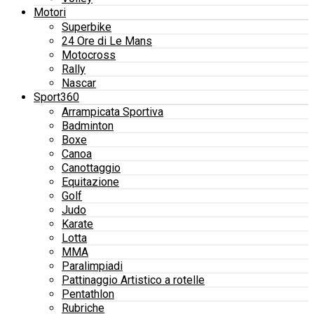
Motori
Superbike
24 Ore di Le Mans
Motocross
Rally
Nascar
Sport360
Arrampicata Sportiva
Badminton
Boxe
Canoa
Canottaggio
Equitazione
Golf
Judo
Karate
Lotta
MMA
Paralimpiadi
Pattinaggio Artistico a rotelle
Pentathlon
Rubriche