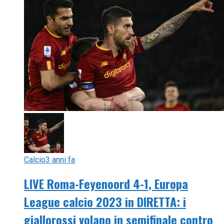
Calcio
3 anni fa
LIVE Roma-Feyenoord 4-1, Europa
League calcio 2023 in DIRETTA: i
giallorossi volano in semifinale contro