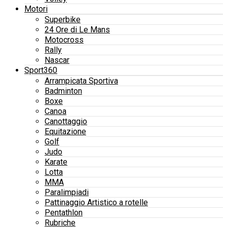
Motori
Superbike
24 Ore di Le Mans
Motocross
Rally
Nascar
Sport360
Arrampicata Sportiva
Badminton
Boxe
Canoa
Canottaggio
Equitazione
Golf
Judo
Karate
Lotta
MMA
Paralimpiadi
Pattinaggio Artistico a rotelle
Pentathlon
Rubriche