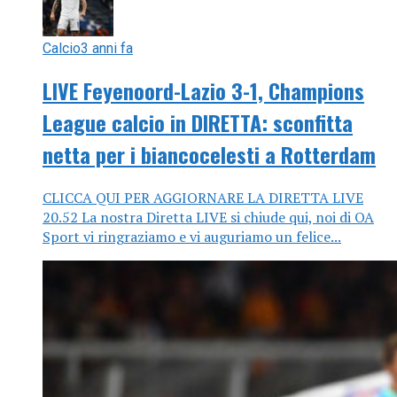
Calcio
3 anni fa
LIVE Feyenoord-Lazio 3-1, Champions
League calcio in DIRETTA: sconfitta
netta per i biancocelesti a Rotterdam
CLICCA QUI PER AGGIORNARE LA DIRETTA LIVE
20.52 La nostra Diretta LIVE si chiude qui, noi di OA
Sport vi ringraziamo e vi auguriamo un felice...