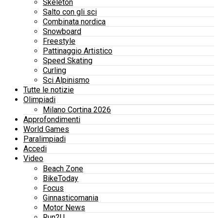
Skeleton
Salto con gli sci
Combinata nordica
Snowboard
Freestyle
Pattinaggio Artistico
Speed Skating
Curling
Sci Alpinismo
Tutte le notizie
Olimpiadi
Milano Cortina 2026
Approfondimenti
World Games
Paralimpiadi
Accedi
Video
Beach Zone
BikeToday
Focus
Ginnasticomania
Motor News
Run2U