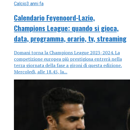
Calcio
3 anni fa
Calendario Feyenoord-Lazio,
Champions League: quando si gioca,
data, programma, orario, tv, streaming
Domani torna la Champions League 2023-2024. La
competizione europea più prestigiosa entrerà nella
terza giornata della fase a gironi di questa edizione.
Mercoledì, alle 18.45, la...