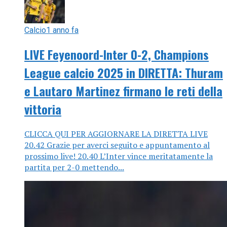
Calcio
1 anno fa
LIVE Feyenoord-Inter 0-2, Champions
League calcio 2025 in DIRETTA: Thuram
e Lautaro Martinez firmano le reti della
vittoria
CLICCA QUI PER AGGIORNARE LA DIRETTA LIVE
20.42 Grazie per averci seguito e appuntamento al
prossimo live! 20.40 L’Inter vince meritatamente la
partita per 2-0 mettendo...