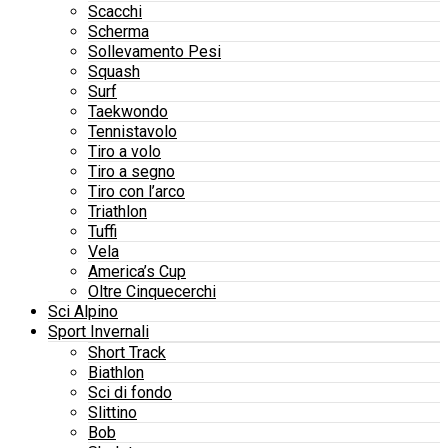
Scacchi
Scherma
Sollevamento Pesi
Squash
Surf
Taekwondo
Tennistavolo
Tiro a volo
Tiro a segno
Tiro con l’arco
Triathlon
Tuffi
Vela
America’s Cup
Oltre Cinquecerchi
Sci Alpino
Sport Invernali
Short Track
Biathlon
Sci di fondo
Slittino
Bob