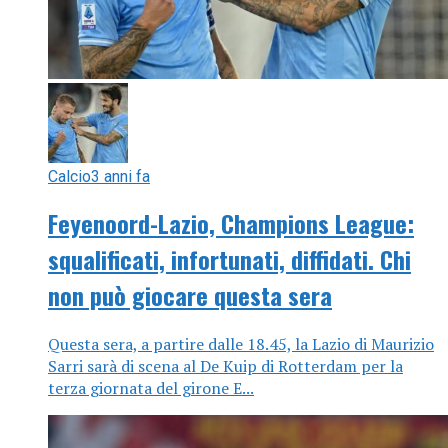
Calcio
3 anni fa
Feyenoord-Lazio, Champions League:
squalificati, infortunati, diffidati. Chi
non può giocare questa sera
Questa sera, a partire dalle 18.45, la Lazio di Maurizio
Sarri sarà di scena al De Kuip di Rotterdam per la
terza giornata del girone E...