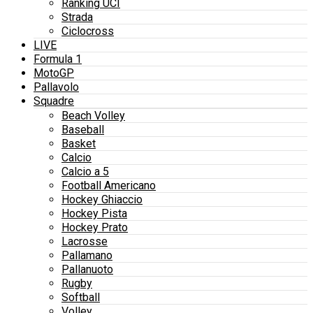
Ranking UCI
Strada
Ciclocross
LIVE
Formula 1
MotoGP
Pallavolo
Squadre
Beach Volley
Baseball
Basket
Calcio
Calcio a 5
Football Americano
Hockey Ghiaccio
Hockey Pista
Hockey Prato
Lacrosse
Pallamano
Pallanuoto
Rugby
Softball
Volley