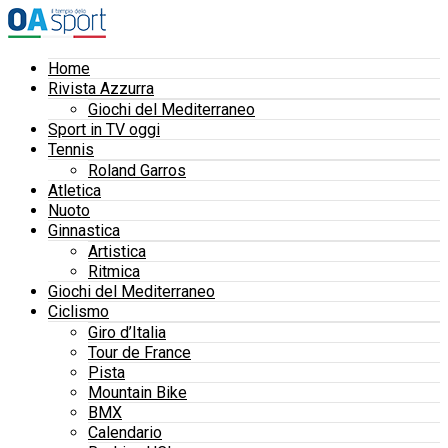
Home
Rivista Azzurra
Giochi del Mediterraneo
Sport in TV oggi
Tennis
Roland Garros
Atletica
Nuoto
Ginnastica
Artistica
Ritmica
Giochi del Mediterraneo
Ciclismo
Giro d’Italia
Tour de France
Pista
Mountain Bike
BMX
Calendario