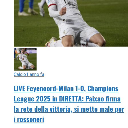
Calcio
1 anno fa
LIVE Feyenoord-Milan 1-0, Champions
League 2025 in DIRETTA: Paixao firma
la rete della vittoria, si mette male per
i rossoneri