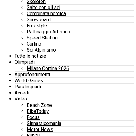
Skeleton
Salto con gli sci
Combinata nordica
Snowboard
Freestyle
Pattinaggio Artistico
Speed Skating
Curling
Sci Alpinismo
Tutte le notizie
Olimpiadi
Milano Cortina 2026
Approfondimenti
World Games
Paralimpiadi
Accedi
Video
Beach Zone
BikeToday
Focus
Ginnasticomania
Motor News
Run2U