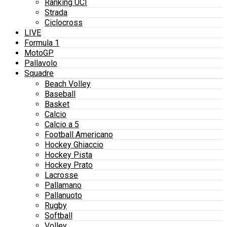
Ranking UCI
Strada
Ciclocross
LIVE
Formula 1
MotoGP
Pallavolo
Squadre
Beach Volley
Baseball
Basket
Calcio
Calcio a 5
Football Americano
Hockey Ghiaccio
Hockey Pista
Hockey Prato
Lacrosse
Pallamano
Pallanuoto
Rugby
Softball
Volley