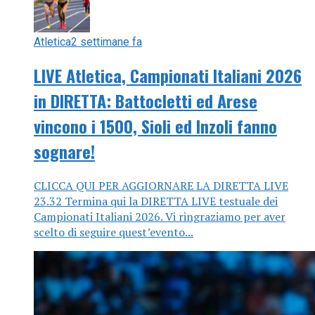
Atletica
2 settimane fa
LIVE Atletica, Campionati Italiani 2026
in DIRETTA: Battocletti ed Arese
vincono i 1500, Sioli ed Inzoli fanno
sognare!
CLICCA QUI PER AGGIORNARE LA DIRETTA LIVE
23.32 Termina qui la DIRETTA LIVE testuale dei
Campionati Italiani 2026. Vi ringraziamo per aver
scelto di seguire quest’evento...