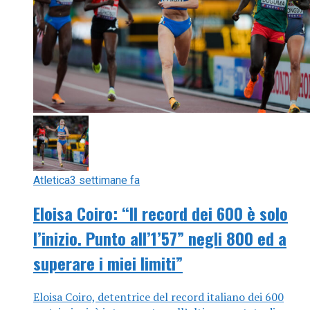
Atletica
3 settimane fa
Eloisa Coiro: “Il record dei 600 è solo
l’inizio. Punto all’1’57” negli 800 ed a
superare i miei limiti”
Eloisa Coiro, detentrice del record italiano dei 600