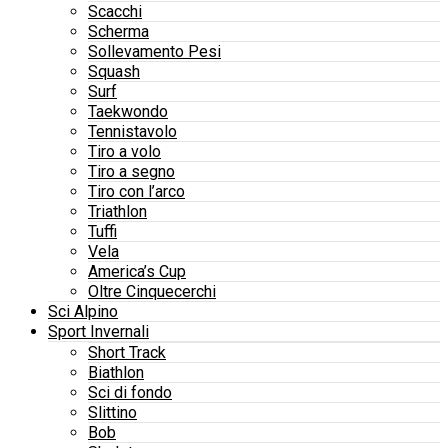
Scacchi
Scherma
Sollevamento Pesi
Squash
Surf
Taekwondo
Tennistavolo
Tiro a volo
Tiro a segno
Tiro con l’arco
Triathlon
Tuffi
Vela
America’s Cup
Oltre Cinquecerchi
Sci Alpino
Sport Invernali
Short Track
Biathlon
Sci di fondo
Slittino
Bob