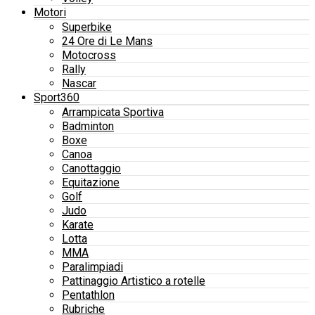
Motori
Superbike
24 Ore di Le Mans
Motocross
Rally
Nascar
Sport360
Arrampicata Sportiva
Badminton
Boxe
Canoa
Canottaggio
Equitazione
Golf
Judo
Karate
Lotta
MMA
Paralimpiadi
Pattinaggio Artistico a rotelle
Pentathlon
Rubriche