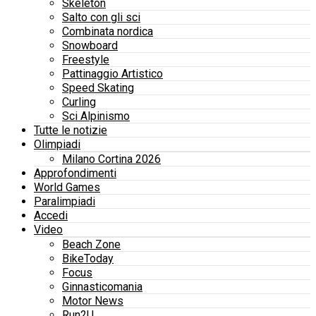
Skeleton
Salto con gli sci
Combinata nordica
Snowboard
Freestyle
Pattinaggio Artistico
Speed Skating
Curling
Sci Alpinismo
Tutte le notizie
Olimpiadi
Milano Cortina 2026
Approfondimenti
World Games
Paralimpiadi
Accedi
Video
Beach Zone
BikeToday
Focus
Ginnasticomania
Motor News
Run2U