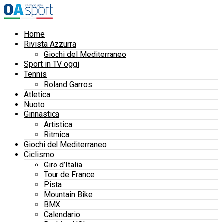
Home
Rivista Azzurra
Giochi del Mediterraneo
Sport in TV oggi
Tennis
Roland Garros
Atletica
Nuoto
Ginnastica
Artistica
Ritmica
Giochi del Mediterraneo
Ciclismo
Giro d’Italia
Tour de France
Pista
Mountain Bike
BMX
Calendario