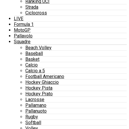
Ranking UCI
Strada
Ciclocross
LIVE
Formula 1
MotoGP
Pallavolo
Squadre
Beach Volley
Baseball
Basket
Calcio
Calcio a 5
Football Americano
Hockey Ghiaccio
Hockey Pista
Hockey Prato
Lacrosse
Pallamano
Pallanuoto
Rugby
Softball
Volley