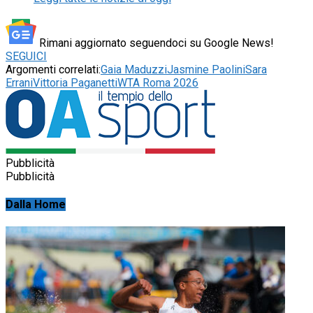
Rimani aggiornato seguendoci su Google News!
SEGUICI
Argomenti correlati:
Gaia Maduzzi
Jasmine Paolini
Sara
Errani
Vittoria Paganetti
WTA Roma 2026
Pubblicità
Pubblicità
Dalla Home