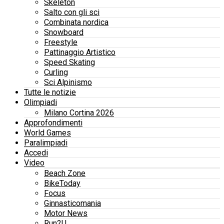
Skeleton
Salto con gli sci
Combinata nordica
Snowboard
Freestyle
Pattinaggio Artistico
Speed Skating
Curling
Sci Alpinismo
Tutte le notizie
Olimpiadi
Milano Cortina 2026
Approfondimenti
World Games
Paralimpiadi
Accedi
Video
Beach Zone
BikeToday
Focus
Ginnasticomania
Motor News
Run2U