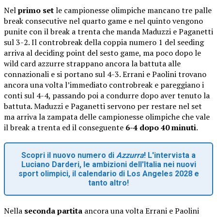
Nel
primo set
le campionesse olimpiche mancano tre palle
break consecutive nel quarto game e nel quinto vengono
punite con il break a trenta che manda Maduzzi e Paganetti
sul 3-2. Il controbreak della coppia numero 1 del seeding
arriva al deciding point del sesto game, ma poco dopo le
wild card azzurre strappano ancora la battuta alle
connazionali e si portano sul 4-3. Errani e Paolini trovano
ancora una volta l’immediato controbreak e pareggiano i
conti sul 4-4, passando poi a condurre dopo aver tenuto la
battuta. Maduzzi e Paganetti servono per restare nel set
ma arriva la zampata delle campionesse olimpiche che vale
il break a trenta ed il conseguente
6-4 dopo 40 minuti
.
Scopri il nuovo numero di
Azzurra
! L'intervista a
Luciano Darderi, le ambizioni dell'Italia nei nuovi
sport olimpici, il calendario di Los Angeles 2028 e
tanto altro!
Nella
seconda partita
ancora una volta Errani e Paolini