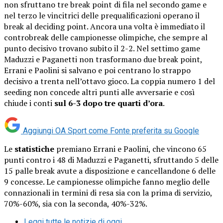
non sfruttano tre break point di fila nel secondo game e
nel terzo le vincitrici delle prequalificazioni operano il
break al deciding point. Ancora una volta è immediato il
controbreak delle campionesse olimpiche, che sempre al
punto decisivo trovano subito il 2-2. Nel settimo game
Maduzzi e Paganetti non trasformano due break point,
Errani e Paolini si salvano e poi centrano lo strappo
decisivo a trenta nell’ottavo gioco. La coppia numero 1 del
seeding non concede altri punti alle avversarie e così
chiude i conti
sul 6-3 dopo tre quarti d’ora
.
Aggiungi OA Sport come
Fonte preferita su Google
Le
statistiche
premiano Errani e Paolini, che vincono 65
punti contro i 48 di Maduzzi e Paganetti, sfruttando 5 delle
15 palle break avute a disposizione e cancellandone 6 delle
9 concesse. Le campionesse olimpiche fanno meglio delle
connazionali in termini di resa sia con la prima di servizio,
70%-60%, sia con la seconda, 40%-32%.
Leggi tutte le notizie di oggi