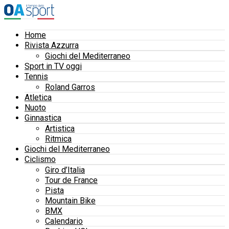
Home
Rivista Azzurra
Giochi del Mediterraneo
Sport in TV oggi
Tennis
Roland Garros
Atletica
Nuoto
Ginnastica
Artistica
Ritmica
Giochi del Mediterraneo
Ciclismo
Giro d’Italia
Tour de France
Pista
Mountain Bike
BMX
Calendario