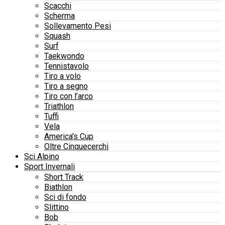
Scacchi
Scherma
Sollevamento Pesi
Squash
Surf
Taekwondo
Tennistavolo
Tiro a volo
Tiro a segno
Tiro con l’arco
Triathlon
Tuffi
Vela
America’s Cup
Oltre Cinquecerchi
Sci Alpino
Sport Invernali
Short Track
Biathlon
Sci di fondo
Slittino
Bob