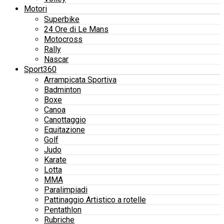
Motori
Superbike
24 Ore di Le Mans
Motocross
Rally
Nascar
Sport360
Arrampicata Sportiva
Badminton
Boxe
Canoa
Canottaggio
Equitazione
Golf
Judo
Karate
Lotta
MMA
Paralimpiadi
Pattinaggio Artistico a rotelle
Pentathlon
Rubriche