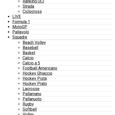
Ranking UCI
Strada
Ciclocross
LIVE
Formula 1
MotoGP
Pallavolo
Squadre
Beach Volley
Baseball
Basket
Calcio
Calcio a 5
Football Americano
Hockey Ghiaccio
Hockey Pista
Hockey Prato
Lacrosse
Pallamano
Pallanuoto
Rugby
Softball
Volley