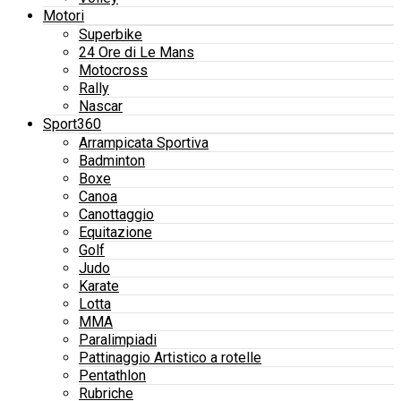
Motori
Superbike
24 Ore di Le Mans
Motocross
Rally
Nascar
Sport360
Arrampicata Sportiva
Badminton
Boxe
Canoa
Canottaggio
Equitazione
Golf
Judo
Karate
Lotta
MMA
Paralimpiadi
Pattinaggio Artistico a rotelle
Pentathlon
Rubriche