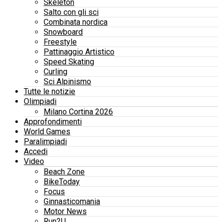
Skeleton
Salto con gli sci
Combinata nordica
Snowboard
Freestyle
Pattinaggio Artistico
Speed Skating
Curling
Sci Alpinismo
Tutte le notizie
Olimpiadi
Milano Cortina 2026
Approfondimenti
World Games
Paralimpiadi
Accedi
Video
Beach Zone
BikeToday
Focus
Ginnasticomania
Motor News
Run2U