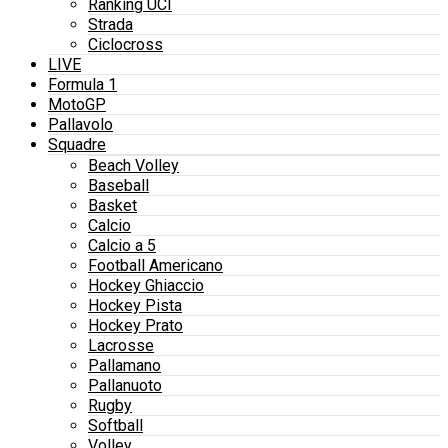
Ranking UCI
Strada
Ciclocross
LIVE
Formula 1
MotoGP
Pallavolo
Squadre
Beach Volley
Baseball
Basket
Calcio
Calcio a 5
Football Americano
Hockey Ghiaccio
Hockey Pista
Hockey Prato
Lacrosse
Pallamano
Pallanuoto
Rugby
Softball
Volley