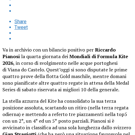
Share
Tweet
Va in archivio con un bilancio positivo per
Riccardo
Pianosi
la quarta giornata dei
Mondiali di Formula Kite
2026
, in corso di svolgimento nelle acque portoghesi
di Viana do Castelo. Quest’oggi si sono disputate le prime
quattro prove della flotta Gold maschile, mentre domani
sono pianificate altre quattro regate in attesa della Medal
Series di sabato riservata ai migliori 10 della generale.
La stella azzurra del Kite ha consolidato la sua terza
posizione assoluta, scartando un ritiro (nella terza regata
odierna) e mettendo a referto tre piazzamenti nella top5
con un 2°, un 4° ed un 5° posto parziali. Pianosi si è
avvicinato in classifica ad una sola lunghezza dallo svizzero
Gian Stragiotti
(che ha però una situazione favorevole nel