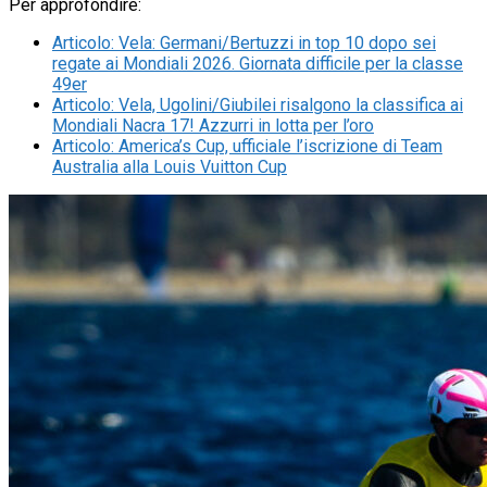
Per approfondire:
Articolo
:
Vela: Germani/Bertuzzi in top 10 dopo sei
regate ai Mondiali 2026. Giornata difficile per la classe
49er
Articolo
:
Vela, Ugolini/Giubilei risalgono la classifica ai
Mondiali Nacra 17! Azzurri in lotta per l’oro
Articolo
:
America’s Cup, ufficiale l’iscrizione di Team
Australia alla Louis Vuitton Cup