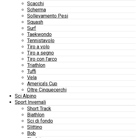
Scacchi
Scherma
Sollevamento Pesi
Squash
Surf
Taekwondo
Tennistavolo
Tiro a volo
Tiro a segno
Tiro con l’arco
Triathlon
Tuffi
Vela
America’s Cup
Oltre Cinquecerchi
Sci Alpino
Sport Invernali
Short Track
Biathlon
Sci di fondo
Slittino
Bob