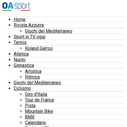
Home
Rivista Azzurra
Giochi del Mediterraneo
Sport in TV oggi
Tennis
Roland Garros
Atletica
Nuoto
Ginnastica
Artistica
Ritmica
Giochi del Mediterraneo
Ciclismo
Giro d’Italia
Tour de France
Pista
Mountain Bike
BMX
Calendario