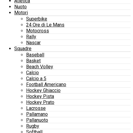
Atletica
Nuoto
Motori
Superbike
24 Ore di Le Mans
Motocross
Rally
Nascar
Squadre
Baseball
Basket
Beach Volley
Calcio
Calcio a 5
Football Americano
Hockey Ghiaccio
Hockey Pista
Hockey Prato
Lacrosse
Pallamano
Pallanuoto
Rugby
Softball