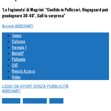
‘La Fagianata’ di Magrini: “Confido in Pellizzari, Vingegaard può
guadagnare 30-40″, Gall la sorpresa”
Accedi
ABBONATI
Tennis
Ciclismo
Formula 1
MotoGP
Pallavolo
LIVE
Rivista Azzurra
Video
LEGGI
OA SPORT
SENZA PUBBLICITÀ
ABBONATI
Ciclismo
Giro d'Italia
Strada