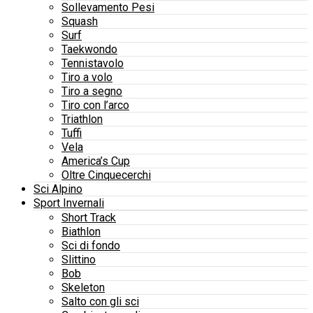
Sollevamento Pesi
Squash
Surf
Taekwondo
Tennistavolo
Tiro a volo
Tiro a segno
Tiro con l’arco
Triathlon
Tuffi
Vela
America’s Cup
Oltre Cinquecerchi
Sci Alpino
Sport Invernali
Short Track
Biathlon
Sci di fondo
Slittino
Bob
Skeleton
Salto con gli sci