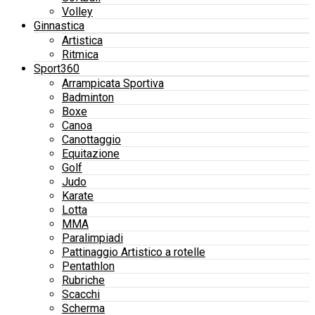
Volley
Ginnastica
Artistica
Ritmica
Sport360
Arrampicata Sportiva
Badminton
Boxe
Canoa
Canottaggio
Equitazione
Golf
Judo
Karate
Lotta
MMA
Paralimpiadi
Pattinaggio Artistico a rotelle
Pentathlon
Rubriche
Scacchi
Scherma