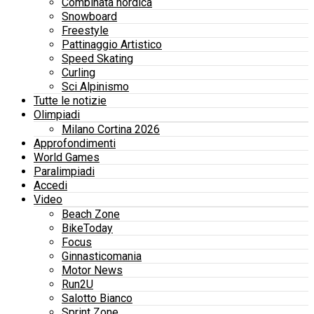
Combinata nordica
Snowboard
Freestyle
Pattinaggio Artistico
Speed Skating
Curling
Sci Alpinismo
Tutte le notizie
Olimpiadi
Milano Cortina 2026
Approfondimenti
World Games
Paralimpiadi
Accedi
Video
Beach Zone
BikeToday
Focus
Ginnasticomania
Motor News
Run2U
Salotto Bianco
Sprint Zone