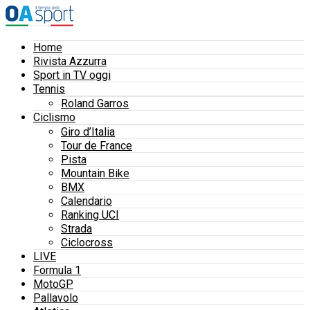
Home
Rivista Azzurra
Sport in TV oggi
Tennis
Roland Garros
Ciclismo
Giro d’Italia
Tour de France
Pista
Mountain Bike
BMX
Calendario
Ranking UCI
Strada
Ciclocross
LIVE
Formula 1
MotoGP
Pallavolo