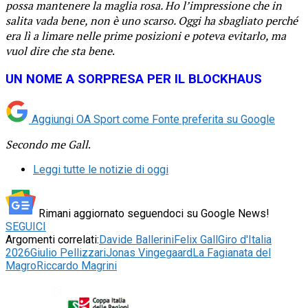
possa mantenere la maglia rosa. Ho l’impressione che in
salita vada bene, non è uno scarso. Oggi ha sbagliato perché
era lì a limare nelle prime posizioni e poteva evitarlo, ma
vuol dire che sta bene
.
UN NOME A SORPRESA PER IL BLOCKHAUS
Aggiungi OA Sport come
Fonte preferita su Google
Secondo me Gall
.
Leggi tutte le notizie di oggi
Rimani aggiornato seguendoci su Google News!
SEGUICI
Argomenti correlati:
Davide Ballerini
Felix Gall
Giro d'Italia
2026
Giulio Pellizzari
Jonas Vingegaard
La Fagianata del
Magro
Riccardo Magrini