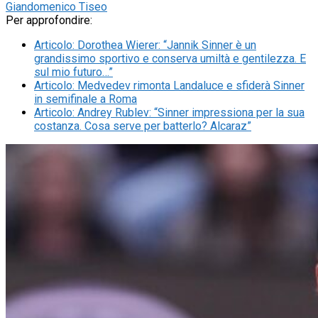
Giandomenico Tiseo
Per approfondire:
Articolo
:
Dorothea Wierer: “Jannik Sinner è un
grandissimo sportivo e conserva umiltà e gentilezza. E
sul mio futuro…”
Articolo
:
Medvedev rimonta Landaluce e sfiderà Sinner
in semifinale a Roma
Articolo
:
Andrey Rublev: “Sinner impressiona per la sua
costanza. Cosa serve per batterlo? Alcaraz”