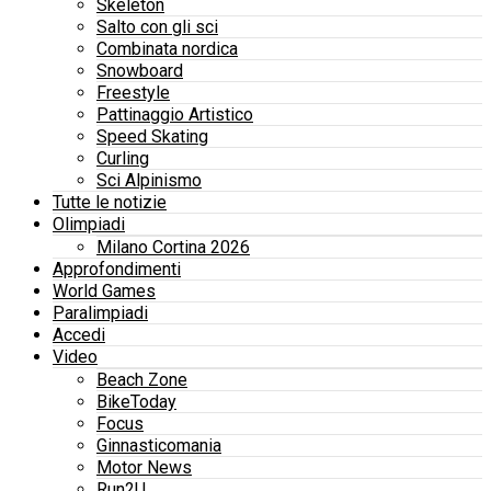
Skeleton
Salto con gli sci
Combinata nordica
Snowboard
Freestyle
Pattinaggio Artistico
Speed Skating
Curling
Sci Alpinismo
Tutte le notizie
Olimpiadi
Milano Cortina 2026
Approfondimenti
World Games
Paralimpiadi
Accedi
Video
Beach Zone
BikeToday
Focus
Ginnasticomania
Motor News
Run2U