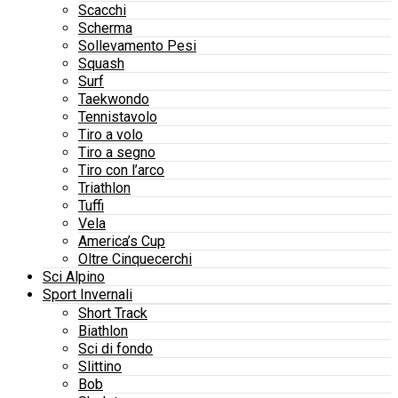
Scacchi
Scherma
Sollevamento Pesi
Squash
Surf
Taekwondo
Tennistavolo
Tiro a volo
Tiro a segno
Tiro con l’arco
Triathlon
Tuffi
Vela
America’s Cup
Oltre Cinquecerchi
Sci Alpino
Sport Invernali
Short Track
Biathlon
Sci di fondo
Slittino
Bob