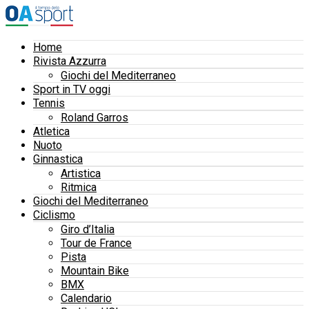
Home
Rivista Azzurra
Giochi del Mediterraneo
Sport in TV oggi
Tennis
Roland Garros
Atletica
Nuoto
Ginnastica
Artistica
Ritmica
Giochi del Mediterraneo
Ciclismo
Giro d’Italia
Tour de France
Pista
Mountain Bike
BMX
Calendario