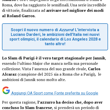
Roma, dove ha raggiunto le semifinali. Una serie incredibile
di vittorie, finalizzata ad
arrivare nel migliore dei modi
al Roland Garros
.
Scopri il nuovo numero di
Azzurra
! L'intervista a
Luciano Darderi, le ambizioni dell'Italia nei nuovi
sport olimpici, il calendario di Los Angeles 2028 e
tanto altro!
Lo Slam di Parigi è il vero target stagionale per Jannik
,
essendo l’ultimo Major che manca nella sua personale
collezione. Vista l’assenza del suo grande rivale,
Carlos
Alcaraz
(campione del 2025 sia a Roma che a Parigi), le
ambizioni di Jannik sono molto alte.
Aggiungi OA Sport come
Fonte preferita su Google
Per questa ragione,
l’azzurro ha deciso che, dopo aver
concluso lo Slam francese
, si prenderà un periodo di