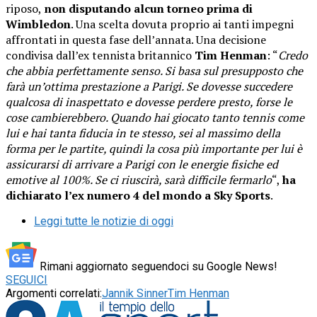
riposo,
non disputando alcun torneo prima di
Wimbledon
. Una scelta dovuta proprio ai tanti impegni
affrontati in questa fase dell’annata. Una decisione
condivisa dall’ex tennista britannico
Tim Henman
: “
Credo
che abbia perfettamente senso. Si basa sul presupposto che
farà un’ottima prestazione a Parigi. Se dovesse succedere
qualcosa di inaspettato e dovesse perdere presto, forse le
cose cambierebbero. Quando hai giocato tanto tennis come
lui e hai tanta fiducia in te stesso, sei al massimo della
forma per le partite, quindi la cosa più importante per lui è
assicurarsi di arrivare a Parigi con le energie fisiche ed
emotive al 100%. Se ci riuscirà, sarà difficile fermarlo
“,
ha
dichiarato l’ex numero 4 del mondo a Sky Sports
.
Leggi tutte le notizie di oggi
Rimani aggiornato seguendoci su Google News!
SEGUICI
Argomenti correlati:
Jannik Sinner
Tim Henman