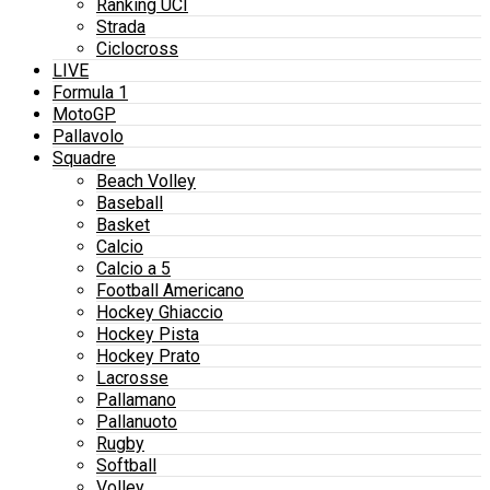
Ranking UCI
Strada
Ciclocross
LIVE
Formula 1
MotoGP
Pallavolo
Squadre
Beach Volley
Baseball
Basket
Calcio
Calcio a 5
Football Americano
Hockey Ghiaccio
Hockey Pista
Hockey Prato
Lacrosse
Pallamano
Pallanuoto
Rugby
Softball
Volley