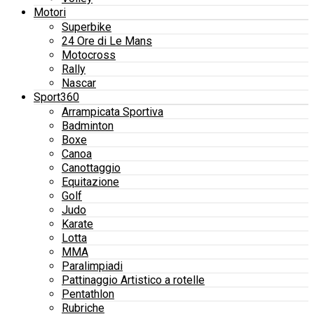
Motori
Superbike
24 Ore di Le Mans
Motocross
Rally
Nascar
Sport360
Arrampicata Sportiva
Badminton
Boxe
Canoa
Canottaggio
Equitazione
Golf
Judo
Karate
Lotta
MMA
Paralimpiadi
Pattinaggio Artistico a rotelle
Pentathlon
Rubriche