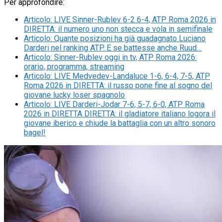
Per approfondire:
Articolo
:
LIVE Sinner-Rublev 6-2 6-4, ATP Roma 2026 in
DIRETTA: il numero uno non stecca e vola in semifinale
Articolo
:
Quante posizioni ha già guadagnato Luciano
Darderi nel ranking ATP. E se battesse anche Ruud…
Articolo
:
Sinner-Rublev oggi in tv, ATP Roma 2026:
orario, programma, streaming
Articolo
:
LIVE Medvedev-Landaluce 1-6, 6-4, 7-5, ATP
Roma 2026 in DIRETTA: il russo pone fine al sogno del
giovane lucky loser spagnolo
Articolo
:
LIVE Darderi-Jodar 7-6, 5-7, 6-0, ATP Roma
2026 in DIRETTA DIRETTA: il gladiatore italiano logora il
giovane iberico e chiude la battaglia con un altro sonoro
bagel!