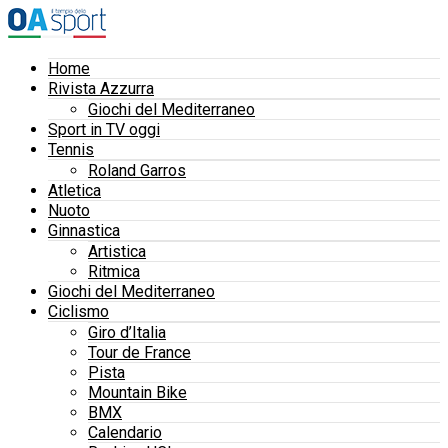
Home
Rivista Azzurra
Giochi del Mediterraneo
Sport in TV oggi
Tennis
Roland Garros
Atletica
Nuoto
Ginnastica
Artistica
Ritmica
Giochi del Mediterraneo
Ciclismo
Giro d’Italia
Tour de France
Pista
Mountain Bike
BMX
Calendario