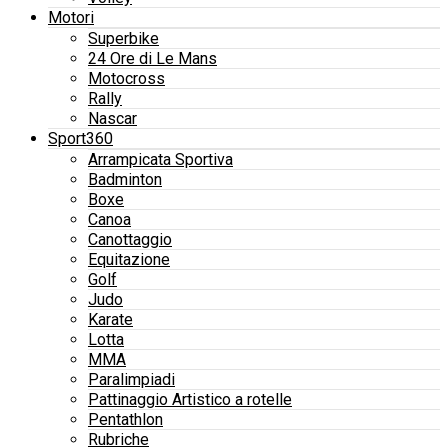
Motori
Superbike
24 Ore di Le Mans
Motocross
Rally
Nascar
Sport360
Arrampicata Sportiva
Badminton
Boxe
Canoa
Canottaggio
Equitazione
Golf
Judo
Karate
Lotta
MMA
Paralimpiadi
Pattinaggio Artistico a rotelle
Pentathlon
Rubriche