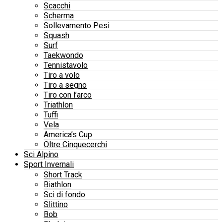
Scacchi
Scherma
Sollevamento Pesi
Squash
Surf
Taekwondo
Tennistavolo
Tiro a volo
Tiro a segno
Tiro con l’arco
Triathlon
Tuffi
Vela
America’s Cup
Oltre Cinquecerchi
Sci Alpino
Sport Invernali
Short Track
Biathlon
Sci di fondo
Slittino
Bob