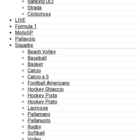
Ranking UCI
Strada
Ciclocross
LIVE
Formula 1
MotoGP
Pallavolo
Squadre
Beach Volley
Baseball
Basket
Calcio
Calcio a 5
Football Americano
Hockey Ghiaccio
Hockey Pista
Hockey Prato
Lacrosse
Pallamano
Pallanuoto
Rugby
Softball
Volley