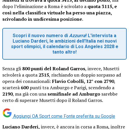
dopo l’eliminazione a Roma è scivolato a
quota 3115, e
così nella classifica virtuale ha perso una piazza,
scivolando in undicesima posizione
.
Scopri il nuovo numero di
Azzurra
! L'intervista a
Luciano Darderi, le ambizioni dell'Italia nei nuovi
sport olimpici, il calendario di Los Angeles 2028 e
tanto altro!
Senza gli
800 punti del Roland Garros
, invece, Musetti
scivolerà a quota
2315
, rischiando un doppio sorpasso ad
opera dei connazionali:
Flavio Cobolli, 12° con 2790
,
scarterà
600
punti tra Amburgo e Parigi, scendendo a
2190
, ma già con una
semifinale ad Amburgo
sarebbe
certo di superare Musetti dopo il Roland Garros.
Aggiungi OA Sport come
Fonte preferita su Google
Luciano Darderi,
invece, è ancora in corsa a Roma, inoltre