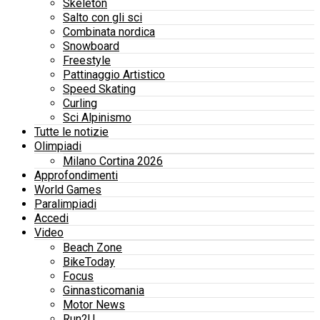
Skeleton
Salto con gli sci
Combinata nordica
Snowboard
Freestyle
Pattinaggio Artistico
Speed Skating
Curling
Sci Alpinismo
Tutte le notizie
Olimpiadi
Milano Cortina 2026
Approfondimenti
World Games
Paralimpiadi
Accedi
Video
Beach Zone
BikeToday
Focus
Ginnasticomania
Motor News
Run2U