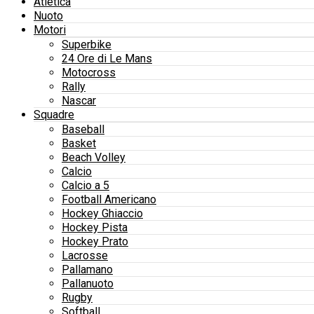
Atletica
Nuoto
Motori
Superbike
24 Ore di Le Mans
Motocross
Rally
Nascar
Squadre
Baseball
Basket
Beach Volley
Calcio
Calcio a 5
Football Americano
Hockey Ghiaccio
Hockey Pista
Hockey Prato
Lacrosse
Pallamano
Pallanuoto
Rugby
Softball