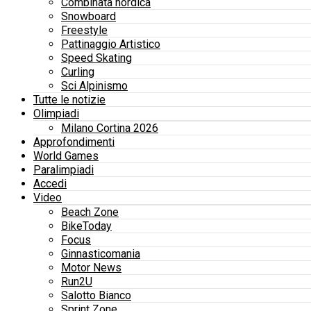
Combinata nordica
Snowboard
Freestyle
Pattinaggio Artistico
Speed Skating
Curling
Sci Alpinismo
Tutte le notizie
Olimpiadi
Milano Cortina 2026
Approfondimenti
World Games
Paralimpiadi
Accedi
Video
Beach Zone
BikeToday
Focus
Ginnasticomania
Motor News
Run2U
Salotto Bianco
Sprint Zone