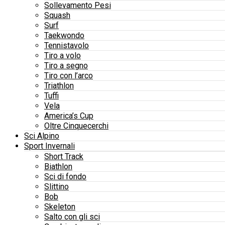
Sollevamento Pesi
Squash
Surf
Taekwondo
Tennistavolo
Tiro a volo
Tiro a segno
Tiro con l’arco
Triathlon
Tuffi
Vela
America’s Cup
Oltre Cinquecerchi
Sci Alpino
Sport Invernali
Short Track
Biathlon
Sci di fondo
Slittino
Bob
Skeleton
Salto con gli sci