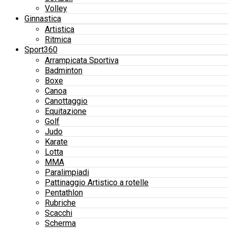
Volley
Ginnastica
Artistica
Ritmica
Sport360
Arrampicata Sportiva
Badminton
Boxe
Canoa
Canottaggio
Equitazione
Golf
Judo
Karate
Lotta
MMA
Paralimpiadi
Pattinaggio Artistico a rotelle
Pentathlon
Rubriche
Scacchi
Scherma