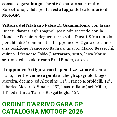
consueta
gara lunga
, che si è disputata sul circuito di
Barcellona
, valida per la
sesta tappa del calendario di
MotoGP
.
Vittoria dell’italiano Fabio Di Giannantonio
con la sua
Ducati, davanti agli spagnoli Joan Mir, secondo con la
Honda, e Fermin Aldeguer, terzo sulla Ducati. Sfruttano la
penalità di 3″ comminata al nipponico Ai Ogura e scalano
una posizione Francesco Bagnaia, quarto, Marco Bezzecchi,
quinto, il francese Fabio Quartararo, sesto, Luca Marini,
settimo, ed il sudafricano Brad Binder, ottavo.
Il
nipponico Ai Ogura con la penalizzazione
diventa
nono, mentre
vanno a punti
anche gli spagnolo Diogo
Moreira, decimo, ed Alex Rins, 11°, Franco Morbidelli, 12°,
l’iberico Maverick Vinales, 13°, l’australiano Jack Miller,
14°, ed il turco Toprak Razgatlioglu, 15°.
ORDINE D’ARRIVO GARA GP
CATALOGNA MOTOGP 2026