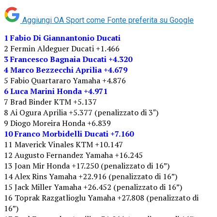
Aggiungi OA Sport come
Fonte preferita su Google
1 Fabio Di Giannantonio Ducati
2 Fermin Aldeguer Ducati +1.466
3 Francesco Bagnaia Ducati +4.320
4 Marco Bezzecchi Aprilia +4.679
5 Fabio Quartararo Yamaha +4.876
6 Luca Marini Honda +4.971
7 Brad Binder KTM +5.137
8 Ai Ogura Aprilia +5.377 (penalizzato di 3″)
9 Diogo Moreira Honda +6.839
10 Franco Morbidelli Ducati +7.160
11 Maverick Vinales KTM +10.147
12 Augusto Fernandez Yamaha +16.245
13 Joan Mir Honda +17.250 (penalizzato di 16”)
14 Alex Rins Yamaha +22.916 (penalizzato di 16”)
15 Jack Miller Yamaha +26.452 (penalizzato di 16”)
16 Toprak Razgatlioglu Yamaha +27.808 (penalizzato di
16”)