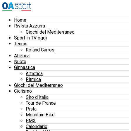
Home
Rivista Azzurra
Giochi del Mediterraneo
Sport in TV oggi
Tennis
Roland Garros
Atletica
Nuoto
Ginnastica
Artistica
Ritmica
Giochi del Mediterraneo
Ciclismo
Giro d’Italia
Tour de France
Pista
Mountain Bike
BMX
Calendario