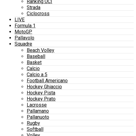
Ranking UCI
Strada
Ciclocross
LIVE
Formula 1
MotoGP
Pallavolo
Squadre
Beach Volley
Baseball
Basket
Calcio
Calcio a 5
Football Americano
Hockey Ghiaccio
Hockey Pista
Hockey Prato
Lacrosse
Pallamano
Pallanuoto
Rugby
Softball
Volley