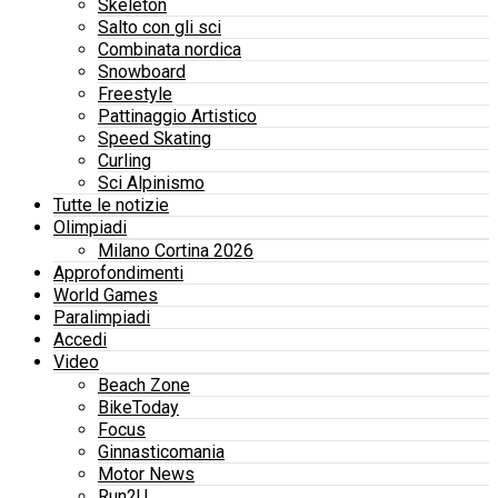
Skeleton
Salto con gli sci
Combinata nordica
Snowboard
Freestyle
Pattinaggio Artistico
Speed Skating
Curling
Sci Alpinismo
Tutte le notizie
Olimpiadi
Milano Cortina 2026
Approfondimenti
World Games
Paralimpiadi
Accedi
Video
Beach Zone
BikeToday
Focus
Ginnasticomania
Motor News
Run2U