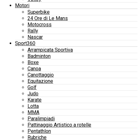
Motori
Superbike
24 Ore di Le Mans
Motocross
Rally
Nascar
Sport360
Arrampicata Sportiva
Badminton
Boxe
Canoa
Canottaggio
Equitazione
Golf
Judo
Karate
Lotta
MMA
Paralimpiadi
Pattinaggio Artistico a rotelle
Pentathlon
Rubriche