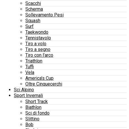
Scacchi
Scherma
Sollevamento Pesi
Squash
Surf
Taekwondo
Tennistavolo
Tiro a volo
Tiro a segno
Tiro con l’arco
Triathlon
Tuffi
Vela
America’s Cup
Oltre Cinquecerchi
Sci Alpino
Sport Invernali
Short Track
Biathlon
Sci di fondo
Slittino
Bob