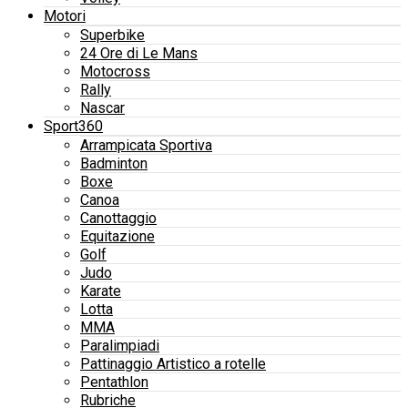
Motori
Superbike
24 Ore di Le Mans
Motocross
Rally
Nascar
Sport360
Arrampicata Sportiva
Badminton
Boxe
Canoa
Canottaggio
Equitazione
Golf
Judo
Karate
Lotta
MMA
Paralimpiadi
Pattinaggio Artistico a rotelle
Pentathlon
Rubriche