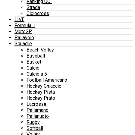
Ranking UCI
Strada
Ciclocross
LIVE
Formula 1
MotoGP
Pallavolo
Squadre
Beach Volley
Baseball
Basket
Calcio
Calcio a 5
Football Americano
Hockey Ghiaccio
Hockey Pista
Hockey Prato
Lacrosse
Pallamano
Pallanuoto
Rugby
Softball
Volley