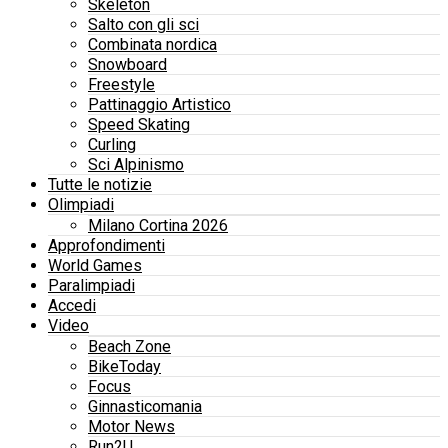
Skeleton
Salto con gli sci
Combinata nordica
Snowboard
Freestyle
Pattinaggio Artistico
Speed Skating
Curling
Sci Alpinismo
Tutte le notizie
Olimpiadi
Milano Cortina 2026
Approfondimenti
World Games
Paralimpiadi
Accedi
Video
Beach Zone
BikeToday
Focus
Ginnasticomania
Motor News
Run2U