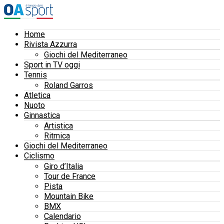
Home
Rivista Azzurra
Giochi del Mediterraneo
Sport in TV oggi
Tennis
Roland Garros
Atletica
Nuoto
Ginnastica
Artistica
Ritmica
Giochi del Mediterraneo
Ciclismo
Giro d’Italia
Tour de France
Pista
Mountain Bike
BMX
Calendario