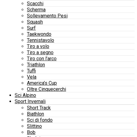
Scacchi
Scherma
Sollevamento Pesi
Squash
Surf
Taekwondo
Tennistavolo
Tiro a volo
Tiro a segno
Tiro con l’arco
Triathlon
Tuffi
Vela
America’s Cup
Oltre Cinquecerchi
Sci Alpino
Sport Invernali
Short Track
Biathlon
Sci di fondo
Slittino
Bob