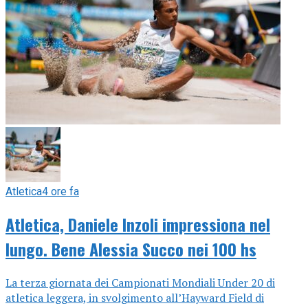
Atletica
4 ore fa
Atletica, Daniele Inzoli impressiona nel
lungo. Bene Alessia Succo nei 100 hs
La terza giornata dei Campionati Mondiali Under 20 di
atletica leggera, in svolgimento all’Hayward Field di