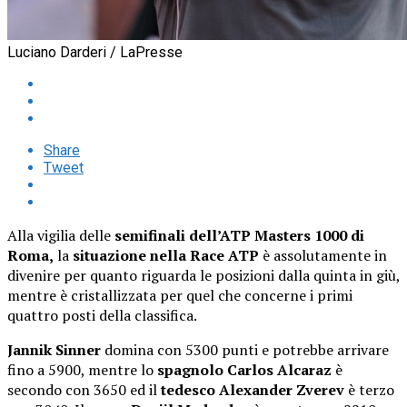
Luciano Darderi / LaPresse
Share
Tweet
Alla vigilia delle
semifinali dell’ATP Masters 1000 di
Roma,
la
situazione nella Race ATP
è assolutamente in
divenire per quanto riguarda le posizioni dalla quinta in giù,
mentre è cristallizzata per quel che concerne i primi
quattro posti della classifica.
Jannik Sinner
domina con 5300 punti e potrebbe arrivare
fino a 5900, mentre lo
spagnolo Carlos Alcaraz
è
secondo con 3650 ed il
tedesco Alexander Zverev
è terzo