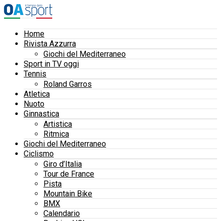
Home
Rivista Azzurra
Giochi del Mediterraneo
Sport in TV oggi
Tennis
Roland Garros
Atletica
Nuoto
Ginnastica
Artistica
Ritmica
Giochi del Mediterraneo
Ciclismo
Giro d’Italia
Tour de France
Pista
Mountain Bike
BMX
Calendario