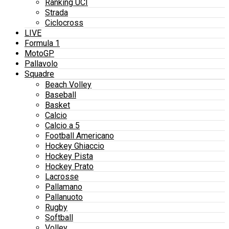
Ranking UCI
Strada
Ciclocross
LIVE
Formula 1
MotoGP
Pallavolo
Squadre
Beach Volley
Baseball
Basket
Calcio
Calcio a 5
Football Americano
Hockey Ghiaccio
Hockey Pista
Hockey Prato
Lacrosse
Pallamano
Pallanuoto
Rugby
Softball
Volley