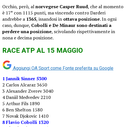
Occhio, però, al
norvegese Casper Ruud
, che al momento
è 17° con 1115 punti, ma vincendo contro Darderi
andrebbe a
1365
, issandosi in
ottava posizione
. In ogni
caso, dunque,
Cobolli e De Minaur sono destinati a
perdere una posizione
, scivolando rispettivamente in
nona e decima posizione.
RACE ATP AL 15 MAGGIO
Aggiungi OA Sport come
Fonte preferita su Google
1 Jannik Sinner 5300
2 Carlos Alcaraz 3650
3 Alexander Zverev 3040
4 Daniil Medvedev 2210
5 Arthur Fils 1890
6 Ben Shelton 1580
7 Novak Djokovic 1410
8 Flavio Cobolli 1320