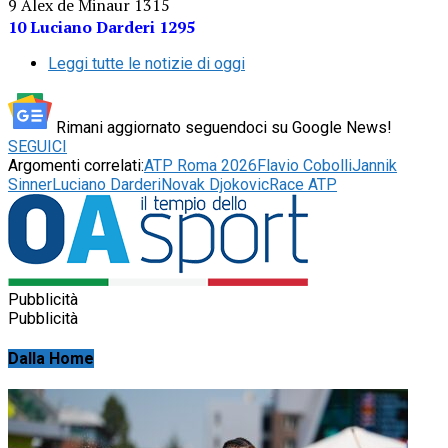
9 Alex de Minaur 1315
10 Luciano Darderi 1295
Leggi tutte le notizie di oggi
Rimani aggiornato seguendoci su Google News!
SEGUICI
Argomenti correlati:
ATP Roma 2026
Flavio Cobolli
Jannik
Sinner
Luciano Darderi
Novak Djokovic
Race ATP
Pubblicità
Pubblicità
Dalla Home