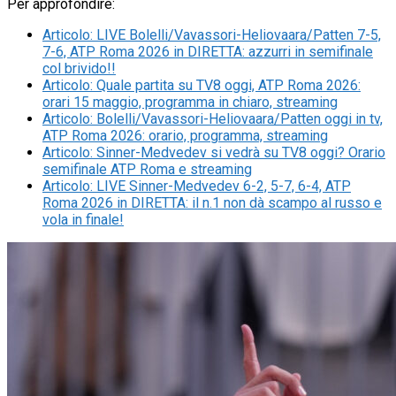
Per approfondire:
Articolo
:
LIVE Bolelli/Vavassori-Heliovaara/Patten 7-5,
7-6, ATP Roma 2026 in DIRETTA: azzurri in semifinale
col brivido!!
Articolo
:
Quale partita su TV8 oggi, ATP Roma 2026:
orari 15 maggio, programma in chiaro, streaming
Articolo
:
Bolelli/Vavassori-Heliovaara/Patten oggi in tv,
ATP Roma 2026: orario, programma, streaming
Articolo
:
Sinner-Medvedev si vedrà su TV8 oggi? Orario
semifinale ATP Roma e streaming
Articolo
:
LIVE Sinner-Medvedev 6-2, 5-7, 6-4, ATP
Roma 2026 in DIRETTA: il n.1 non dà scampo al russo e
vola in finale!