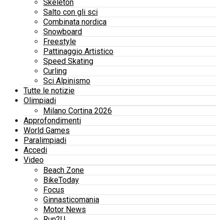
Skeleton
Salto con gli sci
Combinata nordica
Snowboard
Freestyle
Pattinaggio Artistico
Speed Skating
Curling
Sci Alpinismo
Tutte le notizie
Olimpiadi
Milano Cortina 2026
Approfondimenti
World Games
Paralimpiadi
Accedi
Video
Beach Zone
BikeToday
Focus
Ginnasticomania
Motor News
Run2U