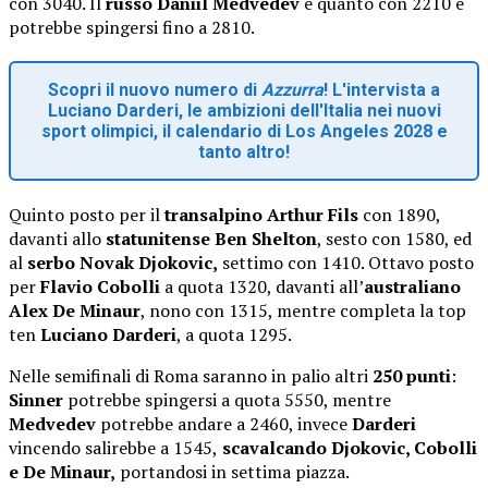
con 3040. Il
russo Daniil Medvedev
è quanto con 2210 e
potrebbe spingersi fino a 2810.
Scopri il nuovo numero di
Azzurra
! L'intervista a
Luciano Darderi, le ambizioni dell'Italia nei nuovi
sport olimpici, il calendario di Los Angeles 2028 e
tanto altro!
Quinto posto per il
transalpino Arthur Fils
con 1890,
davanti allo
statunitense Ben Shelton
, sesto con 1580, ed
al
serbo Novak Djokovic,
settimo con 1410. Ottavo posto
per
Flavio Cobolli
a quota 1320, davanti all’
australiano
Alex De Minaur
, nono con 1315, mentre completa la top
ten
Luciano Darderi
, a quota 1295.
Nelle semifinali di Roma saranno in palio altri
250 punti
:
Sinner
potrebbe spingersi a quota 5550, mentre
Medvedev
potrebbe andare a 2460, invece
Darderi
vincendo salirebbe a 1545,
scavalcando Djokovic, Cobolli
e De Minaur,
portandosi in settima piazza.