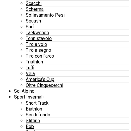
Scacchi
Scherma
Sollevamento Pesi
Squash
Surf
Taekwondo
Tennistavolo
Tiro a volo
Tiro a segno
Tiro con l’arco
Triathlon
Tuffi
Vela
America’s Cup
Oltre Cinquecerchi
Sci Alpino
Sport Invernali
Short Track
Biathlon
Sci di fondo
Slittino
Bob