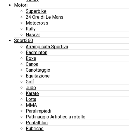
Motori
Superbike
24 Ore di Le Mans
Motocross
Rally
Nascar
Sport360
Arrampicata Sportiva
Badminton
Boxe
Canoa
Canottaggio
Equitazione
Golf
Judo
Karate
Lotta
MMA
Paralimpiadi
Pattinaggio Artistico a rotelle
Pentathlon
Rubriche