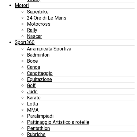
Motori
Superbike
24 Ore di Le Mans
Motocross
Rally
Nascar
Sport360
Arrampicata Sportiva
Badminton
Boxe
Canoa
Canottaggio
Equitazione
Golf
Judo
Karate
Lotta
MMA
Paralimpiadi
Pattinaggio Artistico a rotelle
Pentathlon
Rubriche