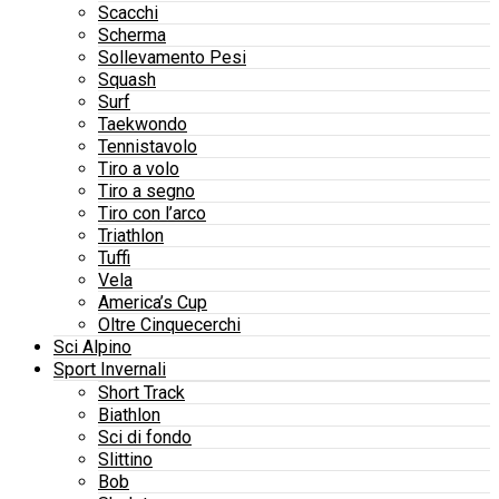
Scacchi
Scherma
Sollevamento Pesi
Squash
Surf
Taekwondo
Tennistavolo
Tiro a volo
Tiro a segno
Tiro con l’arco
Triathlon
Tuffi
Vela
America’s Cup
Oltre Cinquecerchi
Sci Alpino
Sport Invernali
Short Track
Biathlon
Sci di fondo
Slittino
Bob