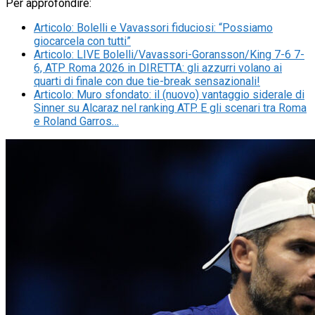
Per approfondire:
Articolo
:
Bolelli e Vavassori fiduciosi: “Possiamo
giocarcela con tutti”
Articolo
:
LIVE Bolelli/Vavassori-Goransson/King 7-6 7-
6, ATP Roma 2026 in DIRETTA: gli azzurri volano ai
quarti di finale con due tie-break sensazionali!
Articolo
:
Muro sfondato: il (nuovo) vantaggio siderale di
Sinner su Alcaraz nel ranking ATP. E gli scenari tra Roma
e Roland Garros…