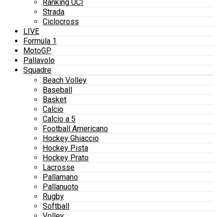
Ranking UCI
Strada
Ciclocross
LIVE
Formula 1
MotoGP
Pallavolo
Squadre
Beach Volley
Baseball
Basket
Calcio
Calcio a 5
Football Americano
Hockey Ghiaccio
Hockey Pista
Hockey Prato
Lacrosse
Pallamano
Pallanuoto
Rugby
Softball
Volley