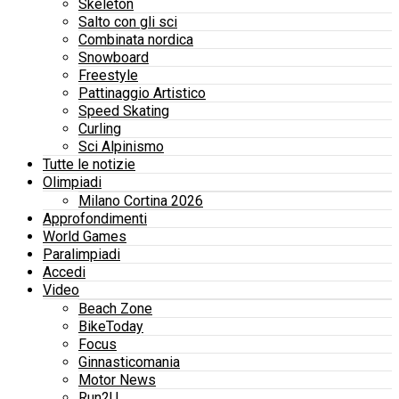
Skeleton
Salto con gli sci
Combinata nordica
Snowboard
Freestyle
Pattinaggio Artistico
Speed Skating
Curling
Sci Alpinismo
Tutte le notizie
Olimpiadi
Milano Cortina 2026
Approfondimenti
World Games
Paralimpiadi
Accedi
Video
Beach Zone
BikeToday
Focus
Ginnasticomania
Motor News
Run2U