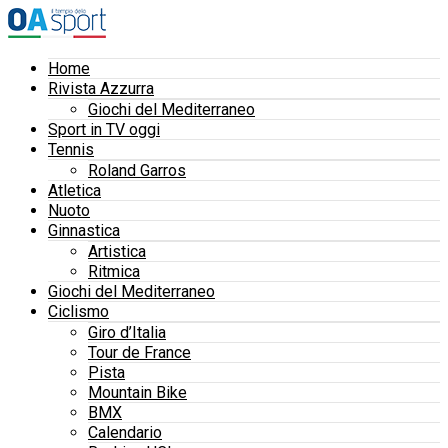
Home
Rivista Azzurra
Giochi del Mediterraneo
Sport in TV oggi
Tennis
Roland Garros
Atletica
Nuoto
Ginnastica
Artistica
Ritmica
Giochi del Mediterraneo
Ciclismo
Giro d’Italia
Tour de France
Pista
Mountain Bike
BMX
Calendario