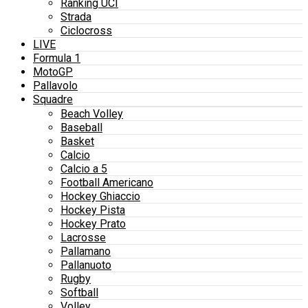
Ranking UCI
Strada
Ciclocross
LIVE
Formula 1
MotoGP
Pallavolo
Squadre
Beach Volley
Baseball
Basket
Calcio
Calcio a 5
Football Americano
Hockey Ghiaccio
Hockey Pista
Hockey Prato
Lacrosse
Pallamano
Pallanuoto
Rugby
Softball
Volley