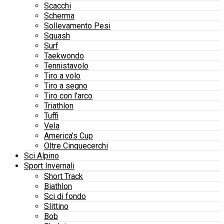
Scacchi
Scherma
Sollevamento Pesi
Squash
Surf
Taekwondo
Tennistavolo
Tiro a volo
Tiro a segno
Tiro con l’arco
Triathlon
Tuffi
Vela
America’s Cup
Oltre Cinquecerchi
Sci Alpino
Sport Invernali
Short Track
Biathlon
Sci di fondo
Slittino
Bob