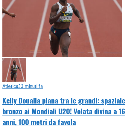
Atletica
33 minuti fa
Kelly Doualla plana tra le grandi: spaziale
bronzo ai Mondiali U20! Volata divina a 16
anni, 100 metri da favola