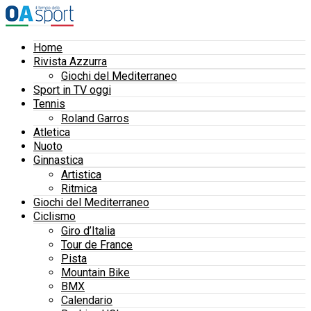
Home
Rivista Azzurra
Giochi del Mediterraneo
Sport in TV oggi
Tennis
Roland Garros
Atletica
Nuoto
Ginnastica
Artistica
Ritmica
Giochi del Mediterraneo
Ciclismo
Giro d’Italia
Tour de France
Pista
Mountain Bike
BMX
Calendario