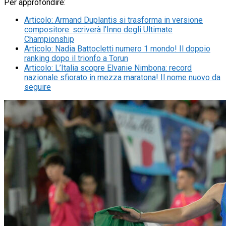
Per approfondire:
Articolo
:
Armand Duplantis si trasforma in versione
compositore: scriverà l’Inno degli Ultimate
Championship
Articolo
:
Nadia Battocletti numero 1 mondo! Il doppio
ranking dopo il trionfo a Torun
Articolo
:
L’Italia scopre Elvanie Nimbona: record
nazionale sfiorato in mezza maratona! Il nome nuovo da
seguire