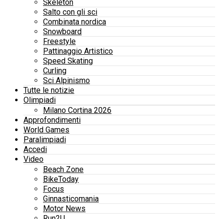
Skeleton
Salto con gli sci
Combinata nordica
Snowboard
Freestyle
Pattinaggio Artistico
Speed Skating
Curling
Sci Alpinismo
Tutte le notizie
Olimpiadi
Milano Cortina 2026
Approfondimenti
World Games
Paralimpiadi
Accedi
Video
Beach Zone
BikeToday
Focus
Ginnasticomania
Motor News
Run2U