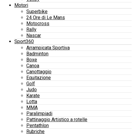
Motori
Superbike
24 Ore di Le Mans
Motocross
Rally
Nascar
Sport360
Arrampicata Sportiva
Badminton
Boxe
Canoa
Canottaggio
Equitazione
Golf
Judo
Karate
Lotta
MMA
Paralimpiadi
Pattinaggio Artistico a rotelle
Pentathlon
Rubriche