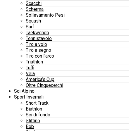
Scacchi
Scherma
Sollevamento Pesi
Squash
Surf
Taekwondo
Tennistavolo
Tiro a volo
Tiro a segno
Tiro con l’arco
Triathlon
Tuffi
Vela
America’s Cup
Oltre Cinquecerchi
Sci Alpino
Sport Invernali
Short Track
Biathlon
Sci di fondo
Slittino
Bob