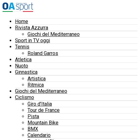
Home
Rivista Azzurra
Giochi del Mediterraneo
Sport in TV oggi
Tennis
Roland Garros
Atletica
Nuoto
Ginnastica
Artistica
Ritmica
Giochi del Mediterraneo
Ciclismo
Giro d’Italia
Tour de France
Pista
Mountain Bike
BMX
Calendario