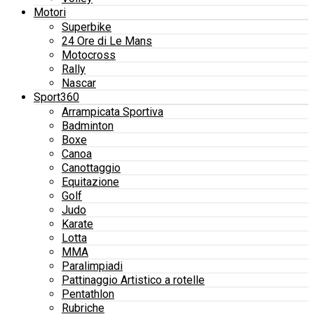
Motori
Superbike
24 Ore di Le Mans
Motocross
Rally
Nascar
Sport360
Arrampicata Sportiva
Badminton
Boxe
Canoa
Canottaggio
Equitazione
Golf
Judo
Karate
Lotta
MMA
Paralimpiadi
Pattinaggio Artistico a rotelle
Pentathlon
Rubriche