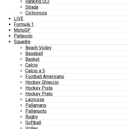
Ranking UCI
Strada
Ciclocross
LIVE
Formula 1
MotoGP
Pallavolo
Squadre
Beach Volley
Baseball
Basket
Calcio
Calcio a 5
Football Americano
Hockey Ghiaccio
Hockey Pista
Hockey Prato
Lacrosse
Pallamano
Pallanuoto
Rugby
Softball
Volley