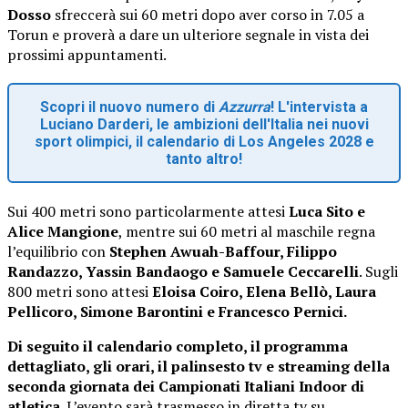
Dosso
sfreccerà sui 60 metri dopo aver corso in 7.05 a
Torun e proverà a dare un ulteriore segnale in vista dei
prossimi appuntamenti.
Scopri il nuovo numero di
Azzurra
! L'intervista a
Luciano Darderi, le ambizioni dell'Italia nei nuovi
sport olimpici, il calendario di Los Angeles 2028 e
tanto altro!
Sui 400 metri sono particolarmente attesi
Luca Sito e
Alice Mangione
, mentre sui 60 metri al maschile regna
l’equilibrio con
Stephen Awuah-Baffour, Filippo
Randazzo, Yassin Bandaogo e Samuele Ceccarelli
. Sugli
800 metri sono attesi
Eloisa Coiro, Elena Bellò, Laura
Pellicoro, Simone Barontini e Francesco Pernici.
Di seguito il calendario completo, il programma
dettagliato, gli orari, il palinsesto tv e streaming della
seconda giornata dei Campionati Italiani Indoor di
atletica
. L’evento sarà trasmesso in diretta tv su