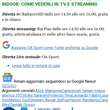
INDOOR: COME VEDERLI IN TV E STREAMING
Diretta tv:
RaiSportHD dalle ore 14.30 alle ore 16.00, gratis
e in chiaro.
Diretta streaming:
Rai Play dalle ore 14.30 alle ore 16.00,
gratis; atleticaitaliana.tv nelle altre fasce orarie, gratis.
Aggiungi OA Sport come
Fonte preferita su Google
Diretta Live testuale:
OA Sport.
Leggi tutte le notizie di oggi
Rimani aggiornato seguendoci su Google News!
SEGUICI
Argomenti correlati:
Alice Mangione
Campionati Italiani Indoor
atletica 2025
Erika Saraceni
Federico Riva
Leonardo Fabbri
Luca
Sito
Matteo Sioli
Stephen Awuah Baffour
Yassin Bandaogo
Zane
Weir
Zaynab Dosso