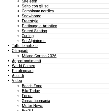
Skeleton
Salto con gli sci
Combinata nordica
Snowboard
Freestyle
Pattinaggio Artistico
Speed Skating
Curling
Sci Alpinismo
Tutte le notizie
Olimpiadi
Milano Cortina 2026
Approfondimenti
World Games
Paralimpiadi
Accedi
Video
Beach Zone
BikeToday
Focus
Ginnasticomania
Motor News
Run2U