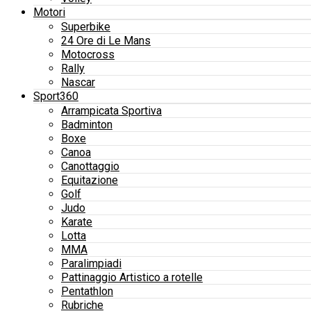
Motori
Superbike
24 Ore di Le Mans
Motocross
Rally
Nascar
Sport360
Arrampicata Sportiva
Badminton
Boxe
Canoa
Canottaggio
Equitazione
Golf
Judo
Karate
Lotta
MMA
Paralimpiadi
Pattinaggio Artistico a rotelle
Pentathlon
Rubriche