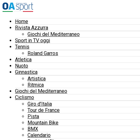
Home
Rivista Azzurra
Giochi del Mediterraneo
Sport in TV oggi
Tennis
Roland Garros
Atletica
Nuoto
Ginnastica
Artistica
Ritmica
Giochi del Mediterraneo
Ciclismo
Giro d’Italia
Tour de France
Pista
Mountain Bike
BMX
Calendario