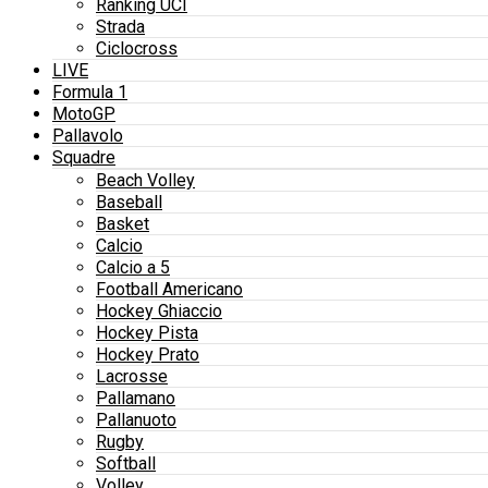
Ranking UCI
Strada
Ciclocross
LIVE
Formula 1
MotoGP
Pallavolo
Squadre
Beach Volley
Baseball
Basket
Calcio
Calcio a 5
Football Americano
Hockey Ghiaccio
Hockey Pista
Hockey Prato
Lacrosse
Pallamano
Pallanuoto
Rugby
Softball
Volley