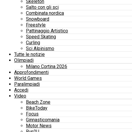
Skeleton
Salto con gli sci
Combinata nordica
Snowboard
Freestyle
Pattinaggio Artistico
Speed Skating
Curling
Sci Alpinismo
Tutte le notizie
Olimpiadi
Milano Cortina 2026
Approfondimenti
World Games
Paralimpiadi
Accedi
Video
Beach Zone
BikeToday
Focus
Ginnasticomania
Motor News
Run2U