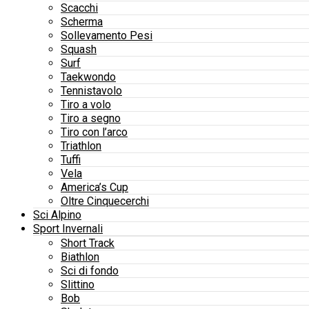
Scacchi
Scherma
Sollevamento Pesi
Squash
Surf
Taekwondo
Tennistavolo
Tiro a volo
Tiro a segno
Tiro con l’arco
Triathlon
Tuffi
Vela
America’s Cup
Oltre Cinquecerchi
Sci Alpino
Sport Invernali
Short Track
Biathlon
Sci di fondo
Slittino
Bob