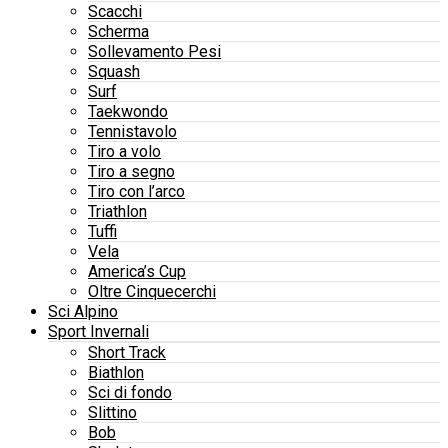
Scacchi
Scherma
Sollevamento Pesi
Squash
Surf
Taekwondo
Tennistavolo
Tiro a volo
Tiro a segno
Tiro con l’arco
Triathlon
Tuffi
Vela
America’s Cup
Oltre Cinquecerchi
Sci Alpino
Sport Invernali
Short Track
Biathlon
Sci di fondo
Slittino
Bob