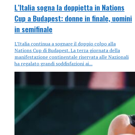
L’Italia sogna la doppietta in Nations
Cup a Budapest: donne in finale, uomini
in semifinale
L’Italia continua a sognare il doppio colpo alla
Nations Cup di Budapest. La terza giornata della
manifestazione continentale riservata alle Nazionali
ha regalato grandi soddisfazioni ai...