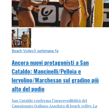
Beach Volley
3 settimane fa
Ancora nuovi protagonisti a San
Cataldo: Mancinelli/Pelloia e
Iervolino/Marchesan sul gradino più
alto del podio
San Cataldo conferma l’imprevedibilità del
Campionato Italiano Assoluto di beach volley. La