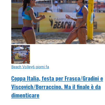
Beach Volley
6 giorni fa
Coppa Italia, festa per Frasca/Gradini e
Viscovich/Borraccino. Ma il finale è da
dimenticare