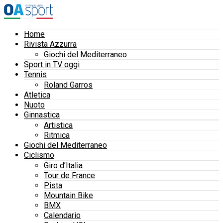
Home
Rivista Azzurra
Giochi del Mediterraneo
Sport in TV oggi
Tennis
Roland Garros
Atletica
Nuoto
Ginnastica
Artistica
Ritmica
Giochi del Mediterraneo
Ciclismo
Giro d’Italia
Tour de France
Pista
Mountain Bike
BMX
Calendario