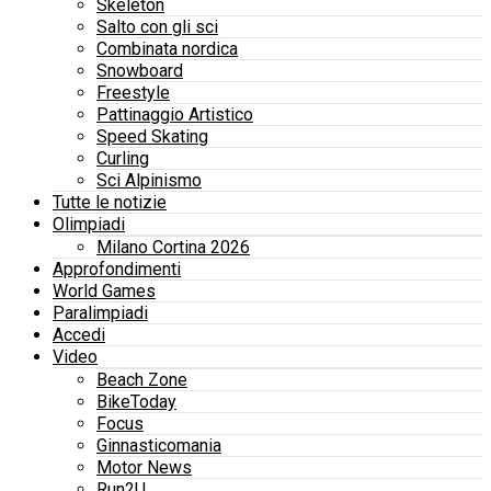
Skeleton
Salto con gli sci
Combinata nordica
Snowboard
Freestyle
Pattinaggio Artistico
Speed Skating
Curling
Sci Alpinismo
Tutte le notizie
Olimpiadi
Milano Cortina 2026
Approfondimenti
World Games
Paralimpiadi
Accedi
Video
Beach Zone
BikeToday
Focus
Ginnasticomania
Motor News
Run2U