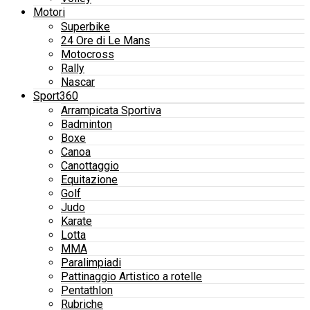
Motori
Superbike
24 Ore di Le Mans
Motocross
Rally
Nascar
Sport360
Arrampicata Sportiva
Badminton
Boxe
Canoa
Canottaggio
Equitazione
Golf
Judo
Karate
Lotta
MMA
Paralimpiadi
Pattinaggio Artistico a rotelle
Pentathlon
Rubriche