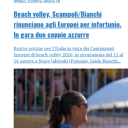
Beach Volley
2 giorni fa
Beach volley, Scampoli/Bianchi
rinunciano agli Europei per infortunio.
In gara due coppie azzurre
Brutte notizie per l’Italia in vista dei Campionati
Europei di beach volley 2026, in programma dal 12 al
16 agosto a Stare Jablonki (Polonia). Giada Bianchi...