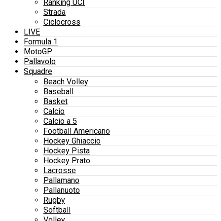
Ranking UCI
Strada
Ciclocross
LIVE
Formula 1
MotoGP
Pallavolo
Squadre
Beach Volley
Baseball
Basket
Calcio
Calcio a 5
Football Americano
Hockey Ghiaccio
Hockey Pista
Hockey Prato
Lacrosse
Pallamano
Pallanuoto
Rugby
Softball
Volley