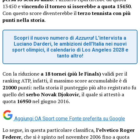
13450 e
vincendo il torneo si isserebbe a quota 15450
.
Con questo score diventerebbe il
terzo tennista con più
punti nella storia
.
Scopri il nuovo numero di
Azzurra
! L'intervista a
Luciano Darderi, le ambizioni dell'Italia nei nuovi
sport olimpici, il calendario di Los Angeles 2028 e
tanto altro!
Con la riduzione
a 18 tornei (più le Finals)
validi per il
ranking ATP, infatti, il massimo score accumulabile è di
21000
punti: nella storia il punteggio più alto registrato fu
quello del
serbo Novak Djokovic
, il quale si attestò a
quota
16950
nel giugno 2016.
Aggiungi OA Sport come
Fonte preferita su Google
Lo segue, in questa particolare classifica,
l’elvetico Roger
Federer
, che si è spinto nel novembre 2006 fino a quota