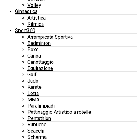
Volley
Ginnastica
Artistica
Ritmica
Sport360
Arrampicata Sportiva
Badminton
Boxe
Canoa
Canottaggio
Equitazione
Golf
Judo
Karate
Lotta
MMA
Paralimpiadi
Pattinaggio Artistico a rotelle
Pentathlon
Rubriche
Scacchi
Scherma