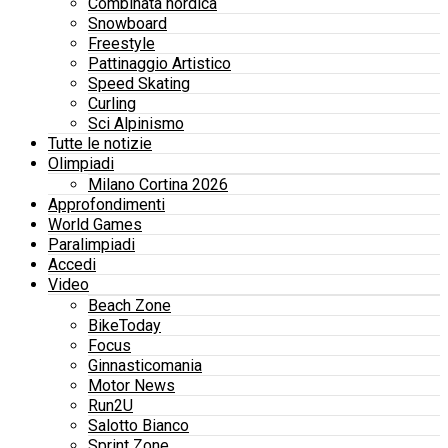
Combinata nordica
Snowboard
Freestyle
Pattinaggio Artistico
Speed Skating
Curling
Sci Alpinismo
Tutte le notizie
Olimpiadi
Milano Cortina 2026
Approfondimenti
World Games
Paralimpiadi
Accedi
Video
Beach Zone
BikeToday
Focus
Ginnasticomania
Motor News
Run2U
Salotto Bianco
Sprint Zone