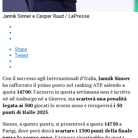
Jannik Sinner e Casper Ruud / LaPresse
Share
Tweet
Con il successo agli Internazionali d’Italia,
Jannik Sinner
ha rafforzato il primo posto nel ranking ATP salendo a
quota
14700
: l’azzurro in questa settimana non è iscritto
né ad Amburgo né a Ginevra, ma
scarterà una penalità
legata ai 500
giocati lo scorso anno e recupererà
i 50
punti di Halle 2025
.
Sinner, a questo punto, si presenterà a quota
14750
a
Parigi, dove però dovrà
scartare i 1300 punti della finale
persa lo scorso anno
: l’azzurro ripartirebbe da quota