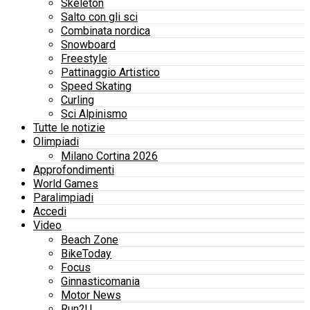
Skeleton
Salto con gli sci
Combinata nordica
Snowboard
Freestyle
Pattinaggio Artistico
Speed Skating
Curling
Sci Alpinismo
Tutte le notizie
Olimpiadi
Milano Cortina 2026
Approfondimenti
World Games
Paralimpiadi
Accedi
Video
Beach Zone
BikeToday
Focus
Ginnasticomania
Motor News
Run2U