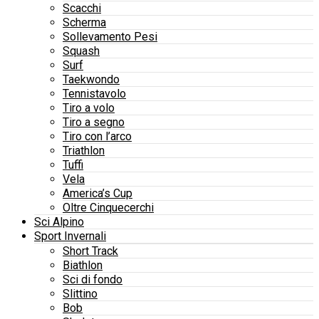
Scacchi
Scherma
Sollevamento Pesi
Squash
Surf
Taekwondo
Tennistavolo
Tiro a volo
Tiro a segno
Tiro con l’arco
Triathlon
Tuffi
Vela
America’s Cup
Oltre Cinquecerchi
Sci Alpino
Sport Invernali
Short Track
Biathlon
Sci di fondo
Slittino
Bob