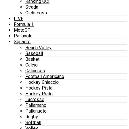
Ranking UCI
Strada
Ciclocross
LIVE
Formula 1
MotoGP
Pallavolo
Squadre
Beach Volley
Baseball
Basket
Calcio
Calcio a 5
Football Americano
Hockey Ghiaccio
Hockey Pista
Hockey Prato
Lacrosse
Pallamano
Pallanuoto
Rugby
Softball
Volley