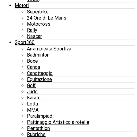
Motori
Superbike
24 Ore di Le Mans
Motocross
Rally
Nascar
Sport360
Arrampicata Sportiva
Badminton
Boxe
Canoa
Canottaggio
Equitazione
Golf
Judo
Karate
Lotta
MMA
Paralimpiadi
Pattinaggio Artistico a rotelle
Pentathlon
Rubriche