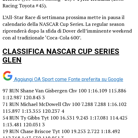
Racing Toyota #45).
L’All-Star Race di settimana prossima mette in pausa il
calendario della NASCAR Cup Series. La regular season
riprenderà dopo la sfida di Dover dell’imminente weekend
con al tradizionale ‘Coca-Cola 600’.
CLASSIFICA NASCAR CUP SERIES
GLEN
Aggiungi OA Sport come
Fonte preferita su Google
97 RUN Shane Van Gisbergen Chv 100 1:16.109 115.886
1:12.987 120.843 3
71 RUN Michael McDowell Chv 100 7.288 7.288 1:16.102
115.897 1:13.355 120.237 4
54 RUN Ty Gibbs Tyt 100 16.531 9.243 1:17.081 114.425
1:13.481 120.031 3
19 RUN Chase Briscoe Tyt 100 19.253 2.722 1:18.492
112.368 1:13.530 119.951 3