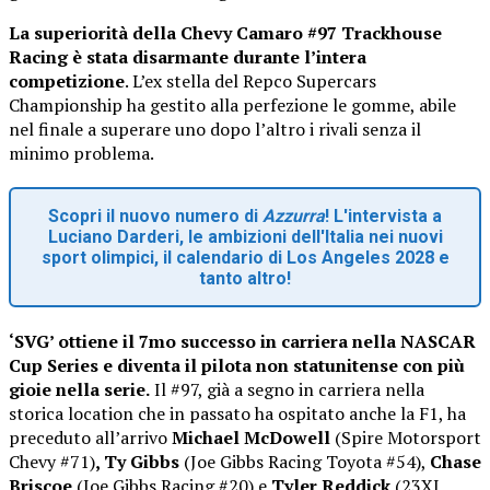
La superiorità della Chevy Camaro #97 Trackhouse
Racing è stata disarmante durante l’intera
competizione
. L’ex stella del Repco Supercars
Championship ha gestito alla perfezione le gomme, abile
nel finale a superare uno dopo l’altro i rivali senza il
minimo problema.
Scopri il nuovo numero di
Azzurra
! L'intervista a
Luciano Darderi, le ambizioni dell'Italia nei nuovi
sport olimpici, il calendario di Los Angeles 2028 e
tanto altro!
‘SVG’ ottiene il 7mo successo in carriera nella NASCAR
Cup Series e diventa il pilota non statunitense con più
gioie nella serie.
Il #97, già a segno in carriera nella
storica location che in passato ha ospitato anche la F1, ha
preceduto all’arrivo
Michael McDowell
(Spire Motorsport
Chevy #71)
, Ty Gibbs
(Joe Gibbs Racing Toyota #54),
Chase
Briscoe
(Joe Gibbs Racing #20) e
Tyler Reddick
(23XI