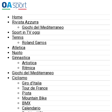
Home
Rivista Azzurra
Giochi del Mediterraneo
Sport in TV oggi
Tennis
Roland Garros
Atletica
Nuoto
Ginnastica
Artistica
Ritmica
Giochi del Mediterraneo
Ciclismo
Giro d’Italia
Tour de France
Pista
Mountain Bike
BMX
Calendario