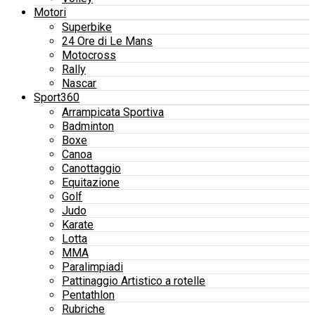
Motori
Superbike
24 Ore di Le Mans
Motocross
Rally
Nascar
Sport360
Arrampicata Sportiva
Badminton
Boxe
Canoa
Canottaggio
Equitazione
Golf
Judo
Karate
Lotta
MMA
Paralimpiadi
Pattinaggio Artistico a rotelle
Pentathlon
Rubriche