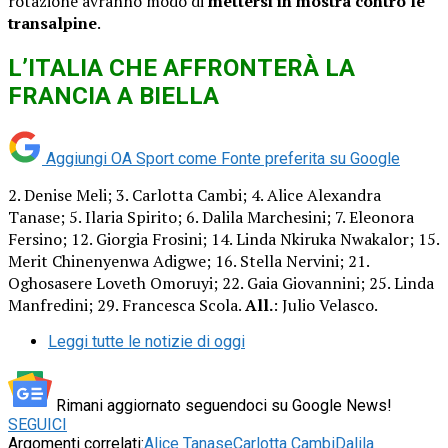
rotazione avranno modo di
mettersi in mostra contro le
transalpine
.
L’ITALIA CHE AFFRONTERÀ LA
FRANCIA A BIELLA
Aggiungi OA Sport come
Fonte preferita su Google
2. Denise Meli; 3. Carlotta Cambi; 4. Alice Alexandra
Tanase; 5. Ilaria Spirito; 6. Dalila Marchesini; 7. Eleonora
Fersino; 12. Giorgia Frosini; 14. Linda Nkiruka Nwakalor; 15.
Merit Chinenyenwa Adigwe; 16. Stella Nervini; 21.
Oghosasere Loveth Omoruyi; 22. Gaia Giovannini; 25. Linda
Manfredini; 29. Francesca Scola.
All.
: Julio Velasco.
Leggi tutte le notizie di oggi
Rimani aggiornato seguendoci su Google News!
SEGUICI
Argomenti correlati:
Alice Tanase
Carlotta Cambi
Dalila