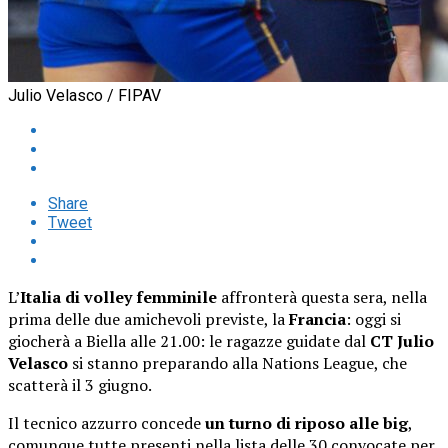
Julio Velasco / FIPAV
Share
Tweet
L’
Italia di volley femminile
affronterà questa sera, nella
prima delle due amichevoli previste, la
Francia
: oggi si
giocherà a Biella alle 21.00: le ragazze guidate dal
CT Julio
Velasco
si stanno preparando alla Nations League, che
scatterà il 3 giugno.
Il tecnico azzurro concede
un turno di riposo alle big
,
comunque tutte presenti nella lista delle 30 convocate per