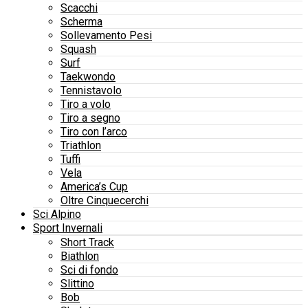
Scacchi
Scherma
Sollevamento Pesi
Squash
Surf
Taekwondo
Tennistavolo
Tiro a volo
Tiro a segno
Tiro con l’arco
Triathlon
Tuffi
Vela
America’s Cup
Oltre Cinquecerchi
Sci Alpino
Sport Invernali
Short Track
Biathlon
Sci di fondo
Slittino
Bob