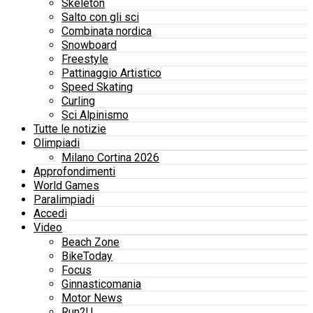
Skeleton
Salto con gli sci
Combinata nordica
Snowboard
Freestyle
Pattinaggio Artistico
Speed Skating
Curling
Sci Alpinismo
Tutte le notizie
Olimpiadi
Milano Cortina 2026
Approfondimenti
World Games
Paralimpiadi
Accedi
Video
Beach Zone
BikeToday
Focus
Ginnasticomania
Motor News
Run2U