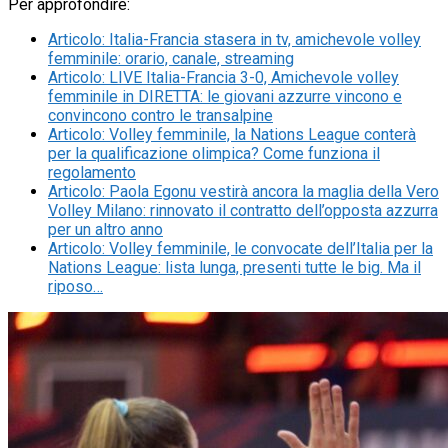
Per approfondire:
Articolo
:
Italia-Francia stasera in tv, amichevole volley
femminile: orario, canale, streaming
Articolo
:
LIVE Italia-Francia 3-0, Amichevole volley
femminile in DIRETTA: le giovani azzurre vincono e
convincono contro le transalpine
Articolo
:
Volley femminile, la Nations League conterà
per la qualificazione olimpica? Come funziona il
regolamento
Articolo
:
Paola Egonu vestirà ancora la maglia della Vero
Volley Milano: rinnovato il contratto dell’opposta azzurra
per un altro anno
Articolo
:
Volley femminile, le convocate dell’Italia per la
Nations League: lista lunga, presenti tutte le big. Ma il
riposo…