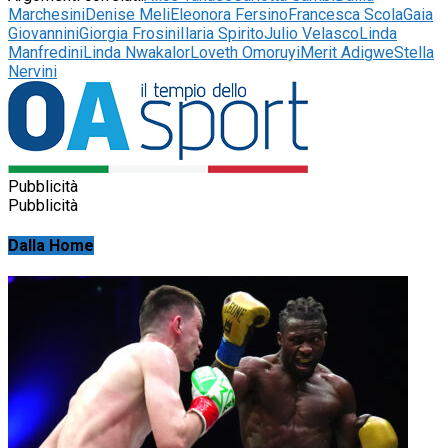
Marchesini
Denise Meli
Eleonora Fersino
Francesca Scola
Gaia
Giovannini
Giorgia Frosini
Ilaria Spirito
Julio Velasco
Linda
Manfredini
Linda Nwakalor
Loveth Omoruyi
Merit Adigwe
Stella
Nervini
Pubblicità
Pubblicità
Dalla Home