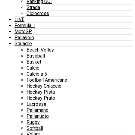
Ranking UCI
Strada
Ciclocross
LIVE
Formula 1
MotoGP
Pallavolo
Squadre
Beach Volley
Baseball
Basket
Calcio
Calcio a 5
Football Americano
Hockey Ghiaccio
Hockey Pista
Hockey Prato
Lacrosse
Pallamano
Pallanuoto
Rugby
Softball
Volley