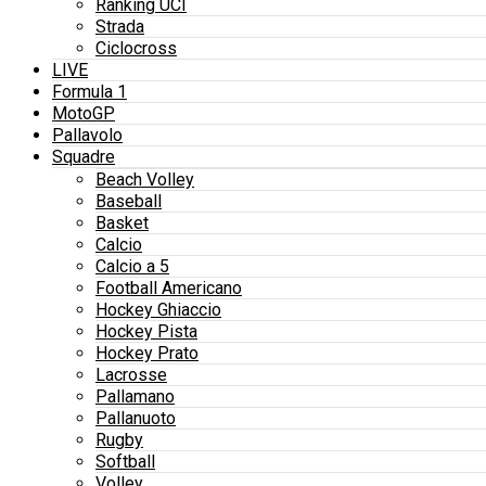
Ranking UCI
Strada
Ciclocross
LIVE
Formula 1
MotoGP
Pallavolo
Squadre
Beach Volley
Baseball
Basket
Calcio
Calcio a 5
Football Americano
Hockey Ghiaccio
Hockey Pista
Hockey Prato
Lacrosse
Pallamano
Pallanuoto
Rugby
Softball
Volley