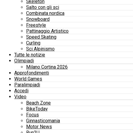
Skeleton
Salto con gli sci
Combinata nordica
Snowboard
Freestyle
Pattinaggio Artistico
Speed Skating
Curling
Sci Alpinismo
Tutte le notizie
Olimpiadi
Milano Cortina 2026
Approfondimenti
World Games
Paralimpiadi
Accedi
Video
Beach Zone
BikeToday
Focus
Ginnasticomania
Motor News
Run2U