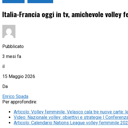
Pallavolo
Sport in tv
Italia-Francia oggi in tv, amichevole volle
Pubblicato
3 mesi fa
il
15 Maggio 2026
Da
Enrico Spada
Per approfondire:
Articolo
:
Volley femminile, Velasco cala tre nuove carte: le 
Video
:
Nazionale volley: obiettivi e strategie | Conferen
Articolo
:
Calendario Nations League volley femminile 2026: g