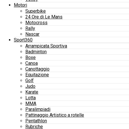
Motori
Superbike
24 Ore di Le Mans
Motocross
Rally
Nascar
Sport360
Arrampicata Sportiva
Badminton
Boxe
Canoa
Canottaggio
Equitazione
Golf
Judo
Karate
Lotta
MMA
Paralimpiadi
Pattinaggio Artistico a rotelle
Pentathlon
Rubriche