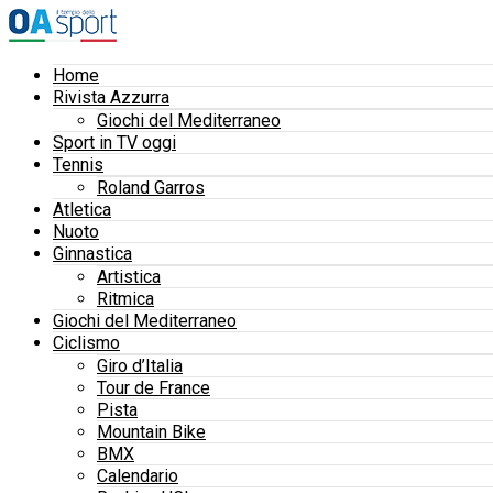
Home
Rivista Azzurra
Giochi del Mediterraneo
Sport in TV oggi
Tennis
Roland Garros
Atletica
Nuoto
Ginnastica
Artistica
Ritmica
Giochi del Mediterraneo
Ciclismo
Giro d’Italia
Tour de France
Pista
Mountain Bike
BMX
Calendario