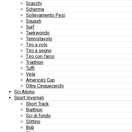
Scacchi
Scherma
Sollevamento Pesi
Squash
Surf
Taekwondo
Tennistavolo
Tiro a volo
Tiro a segno
Tiro con l’arco
Triathlon
Tuffi
Vela
America’s Cup
Oltre Cinquecerchi
Sci Alpino
Sport Invernali
Short Track
Biathlon
Sci di fondo
Slittino
Bob