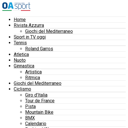
Home
Rivista Azzurra
Giochi del Mediterraneo
Sport in TV oggi
Tennis
Roland Garros
Atletica
Nuoto
Ginnastica
Artistica
Ritmica
Giochi del Mediterraneo
Ciclismo
Giro d’Italia
Tour de France
Pista
Mountain Bike
BMX
Calendario