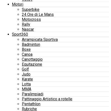
Motori
Superbike
24 Ore di Le Mans
Motocross
Rally
Nascar
Sport360
Arrampicata Sportiva
Badminton
Boxe
Canoa
Canottaggio
Equitazione
Golf
Judo
Karate
Lotta
MMA
Paralimpiadi
Pattinaggio Artistico a rotelle
Pentathlon
Rubriche