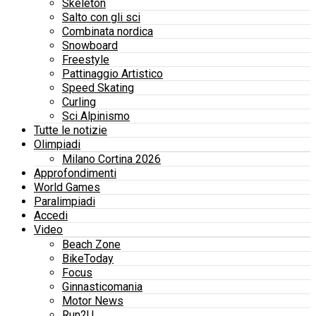
Skeleton
Salto con gli sci
Combinata nordica
Snowboard
Freestyle
Pattinaggio Artistico
Speed Skating
Curling
Sci Alpinismo
Tutte le notizie
Olimpiadi
Milano Cortina 2026
Approfondimenti
World Games
Paralimpiadi
Accedi
Video
Beach Zone
BikeToday
Focus
Ginnasticomania
Motor News
Run2U