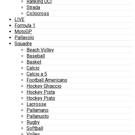
Ranking UCI
Strada
Ciclocross
LIVE
Formula 1
MotoGP
Pallavolo
Squadre
Beach Volley
Baseball
Basket
Calcio
Calcio a 5
Football Americano
Hockey Ghiaccio
Hockey Pista
Hockey Prato
Lacrosse
Pallamano
Pallanuoto
Rugby
Softball
Volley