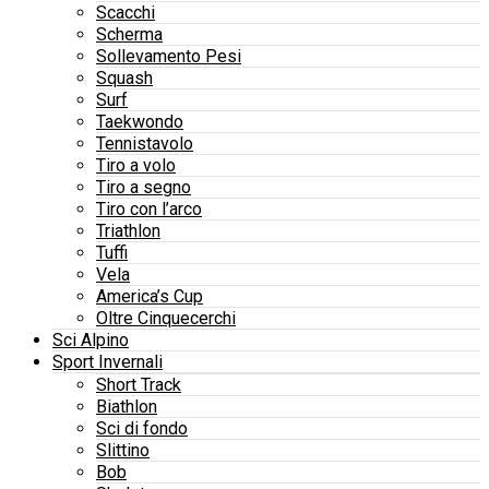
Scacchi
Scherma
Sollevamento Pesi
Squash
Surf
Taekwondo
Tennistavolo
Tiro a volo
Tiro a segno
Tiro con l’arco
Triathlon
Tuffi
Vela
America’s Cup
Oltre Cinquecerchi
Sci Alpino
Sport Invernali
Short Track
Biathlon
Sci di fondo
Slittino
Bob