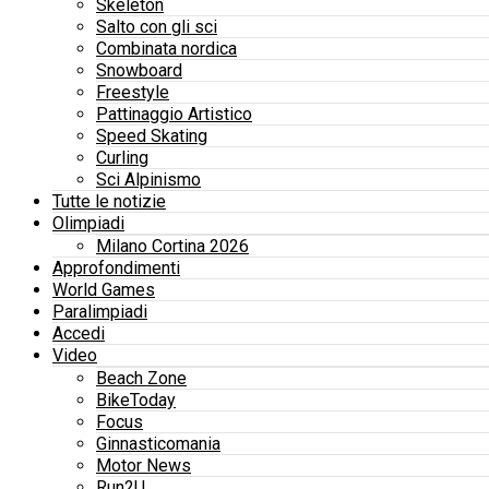
Skeleton
Salto con gli sci
Combinata nordica
Snowboard
Freestyle
Pattinaggio Artistico
Speed Skating
Curling
Sci Alpinismo
Tutte le notizie
Olimpiadi
Milano Cortina 2026
Approfondimenti
World Games
Paralimpiadi
Accedi
Video
Beach Zone
BikeToday
Focus
Ginnasticomania
Motor News
Run2U