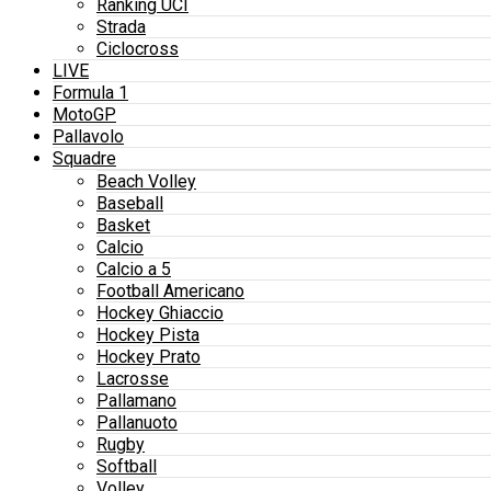
Ranking UCI
Strada
Ciclocross
LIVE
Formula 1
MotoGP
Pallavolo
Squadre
Beach Volley
Baseball
Basket
Calcio
Calcio a 5
Football Americano
Hockey Ghiaccio
Hockey Pista
Hockey Prato
Lacrosse
Pallamano
Pallanuoto
Rugby
Softball
Volley