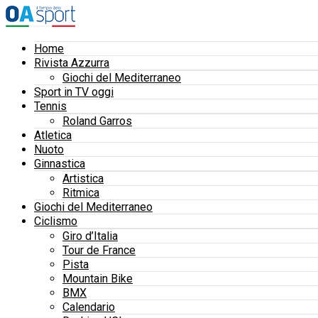
Home
Rivista Azzurra
Giochi del Mediterraneo
Sport in TV oggi
Tennis
Roland Garros
Atletica
Nuoto
Ginnastica
Artistica
Ritmica
Giochi del Mediterraneo
Ciclismo
Giro d’Italia
Tour de France
Pista
Mountain Bike
BMX
Calendario