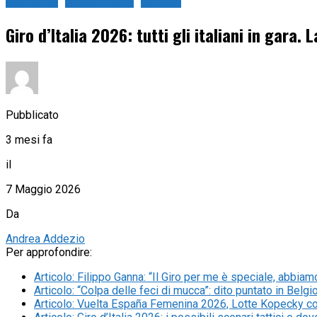
Ciclismo
Giro d'Italia
Strada
Giro d’Italia 2026: tutti gli italiani in gara
Pubblicato
3 mesi fa
il
7 Maggio 2026
Da
Andrea Addezio
Per approfondire:
Articolo
:
Filippo Ganna: “Il Giro per me è speciale, abbiamo
Articolo
:
“Colpa delle feci di mucca”: dito puntato in Belgi
Articolo
:
Vuelta España Femenina 2026, Lotte Kopecky con