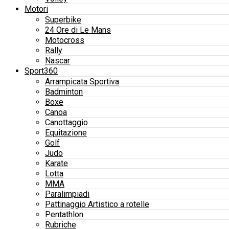
Motori
Superbike
24 Ore di Le Mans
Motocross
Rally
Nascar
Sport360
Arrampicata Sportiva
Badminton
Boxe
Canoa
Canottaggio
Equitazione
Golf
Judo
Karate
Lotta
MMA
Paralimpiadi
Pattinaggio Artistico a rotelle
Pentathlon
Rubriche