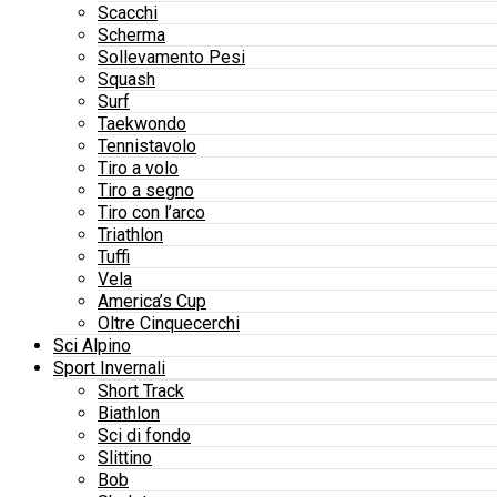
Scacchi
Scherma
Sollevamento Pesi
Squash
Surf
Taekwondo
Tennistavolo
Tiro a volo
Tiro a segno
Tiro con l’arco
Triathlon
Tuffi
Vela
America’s Cup
Oltre Cinquecerchi
Sci Alpino
Sport Invernali
Short Track
Biathlon
Sci di fondo
Slittino
Bob