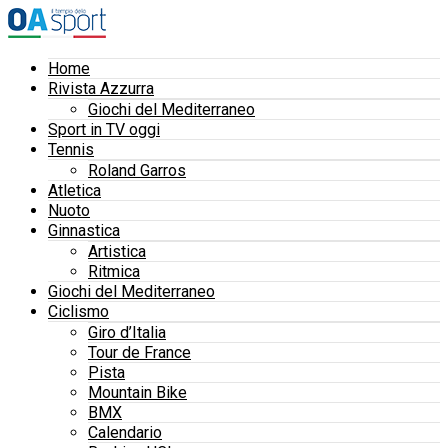
Home
Rivista Azzurra
Giochi del Mediterraneo
Sport in TV oggi
Tennis
Roland Garros
Atletica
Nuoto
Ginnastica
Artistica
Ritmica
Giochi del Mediterraneo
Ciclismo
Giro d’Italia
Tour de France
Pista
Mountain Bike
BMX
Calendario