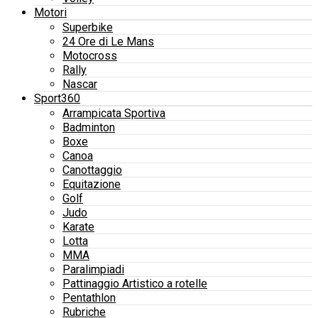
Motori
Superbike
24 Ore di Le Mans
Motocross
Rally
Nascar
Sport360
Arrampicata Sportiva
Badminton
Boxe
Canoa
Canottaggio
Equitazione
Golf
Judo
Karate
Lotta
MMA
Paralimpiadi
Pattinaggio Artistico a rotelle
Pentathlon
Rubriche