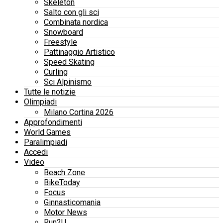
Skeleton
Salto con gli sci
Combinata nordica
Snowboard
Freestyle
Pattinaggio Artistico
Speed Skating
Curling
Sci Alpinismo
Tutte le notizie
Olimpiadi
Milano Cortina 2026
Approfondimenti
World Games
Paralimpiadi
Accedi
Video
Beach Zone
BikeToday
Focus
Ginnasticomania
Motor News
Run2U