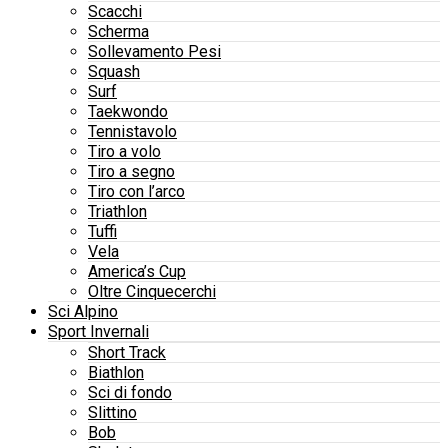
Scacchi
Scherma
Sollevamento Pesi
Squash
Surf
Taekwondo
Tennistavolo
Tiro a volo
Tiro a segno
Tiro con l’arco
Triathlon
Tuffi
Vela
America’s Cup
Oltre Cinquecerchi
Sci Alpino
Sport Invernali
Short Track
Biathlon
Sci di fondo
Slittino
Bob