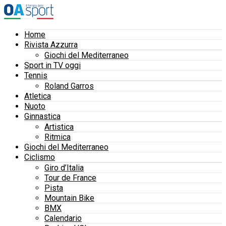
Home
Rivista Azzurra
Giochi del Mediterraneo
Sport in TV oggi
Tennis
Roland Garros
Atletica
Nuoto
Ginnastica
Artistica
Ritmica
Giochi del Mediterraneo
Ciclismo
Giro d’Italia
Tour de France
Pista
Mountain Bike
BMX
Calendario