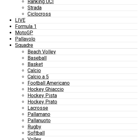
Ranking UCI
Strada
Ciclocross
LIVE
Formula 1
MotoGP
Pallavolo
Squadre
Beach Volley
Baseball
Basket
Calcio
Calcio a 5
Football Americano
Hockey Ghiaccio
Hockey Pista
Hockey Prato
Lacrosse
Pallamano
Pallanuoto
Rugby
Softball
Volley