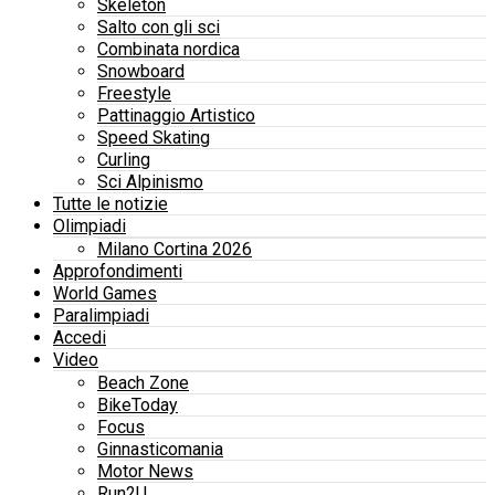
Skeleton
Salto con gli sci
Combinata nordica
Snowboard
Freestyle
Pattinaggio Artistico
Speed Skating
Curling
Sci Alpinismo
Tutte le notizie
Olimpiadi
Milano Cortina 2026
Approfondimenti
World Games
Paralimpiadi
Accedi
Video
Beach Zone
BikeToday
Focus
Ginnasticomania
Motor News
Run2U