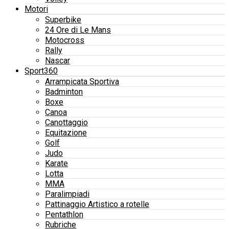
Motori
Superbike
24 Ore di Le Mans
Motocross
Rally
Nascar
Sport360
Arrampicata Sportiva
Badminton
Boxe
Canoa
Canottaggio
Equitazione
Golf
Judo
Karate
Lotta
MMA
Paralimpiadi
Pattinaggio Artistico a rotelle
Pentathlon
Rubriche