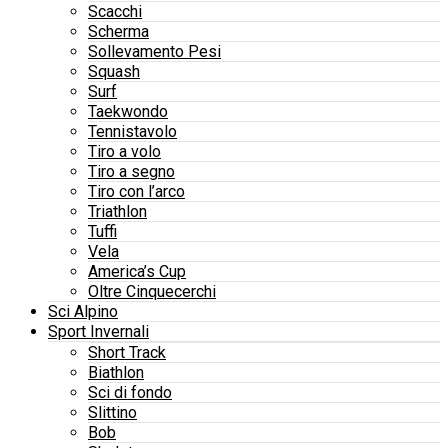
Scacchi
Scherma
Sollevamento Pesi
Squash
Surf
Taekwondo
Tennistavolo
Tiro a volo
Tiro a segno
Tiro con l’arco
Triathlon
Tuffi
Vela
America’s Cup
Oltre Cinquecerchi
Sci Alpino
Sport Invernali
Short Track
Biathlon
Sci di fondo
Slittino
Bob