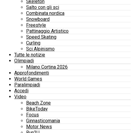
Skeleton
Salto con gli sci
Combinata nordica
Snowboard
Freestyle
Pattinaggio Artistico
Speed Skating
Curling
Sci Alpinismo
Tutte le notizie
Olimpiadi
Milano Cortina 2026
Approfondimenti
World Games
Paralimpiadi
Accedi
Video
Beach Zone
BikeToday
Focus
Ginnasticomania
Motor News
Run2U