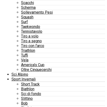
Scacchi
Scherma
Sollevamento Pesi
Squash
Surf
Taekwondo
Tennistavolo
Tiro a volo
Tiro a segno
Tiro con l’arco
Triathlon
Tuffi
Vela
America’s Cup
Oltre Cinquecerchi
Sci Alpino
Sport Invernali
Short Track
Biathlon
Sci di fondo
Slittino
Bob