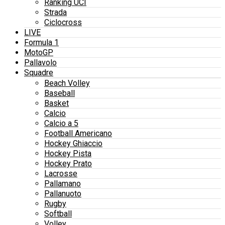
Ranking UCI
Strada
Ciclocross
LIVE
Formula 1
MotoGP
Pallavolo
Squadre
Beach Volley
Baseball
Basket
Calcio
Calcio a 5
Football Americano
Hockey Ghiaccio
Hockey Pista
Hockey Prato
Lacrosse
Pallamano
Pallanuoto
Rugby
Softball
Volley