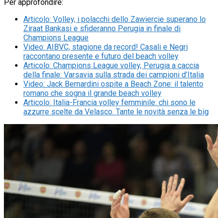
Per approfondire:
Articolo
:
Volley, i polacchi dello Zawiercie superano lo
Ziraat Bankasi e sfideranno Perugia in finale di
Champions League
Video
:
AIBVC, stagione da record! Casali e Negri
raccontano presente e futuro del beach volley
Articolo
:
Champions League volley, Perugia a caccia
della finale: Varsavia sulla strada dei campioni d’Italia
Video
:
Jack Bernardini ospite a Beach Zone: il talento
romano che sogna il grande beach volley
Articolo
:
Italia-Francia volley femminile: chi sono le
azzurre scelte da Velasco. Tante le novità senza le big