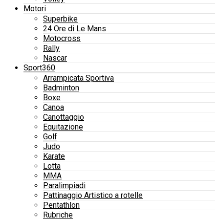
Motori
Superbike
24 Ore di Le Mans
Motocross
Rally
Nascar
Sport360
Arrampicata Sportiva
Badminton
Boxe
Canoa
Canottaggio
Equitazione
Golf
Judo
Karate
Lotta
MMA
Paralimpiadi
Pattinaggio Artistico a rotelle
Pentathlon
Rubriche