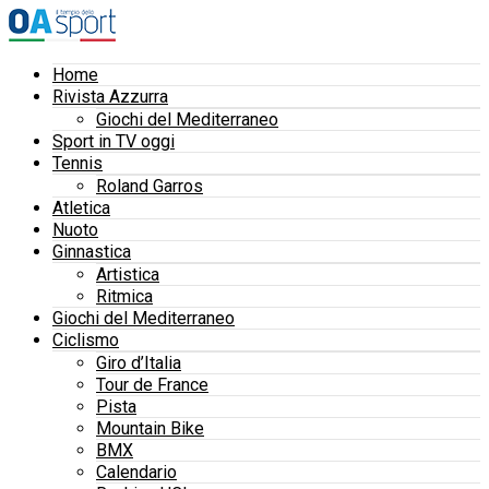
Home
Rivista Azzurra
Giochi del Mediterraneo
Sport in TV oggi
Tennis
Roland Garros
Atletica
Nuoto
Ginnastica
Artistica
Ritmica
Giochi del Mediterraneo
Ciclismo
Giro d’Italia
Tour de France
Pista
Mountain Bike
BMX
Calendario