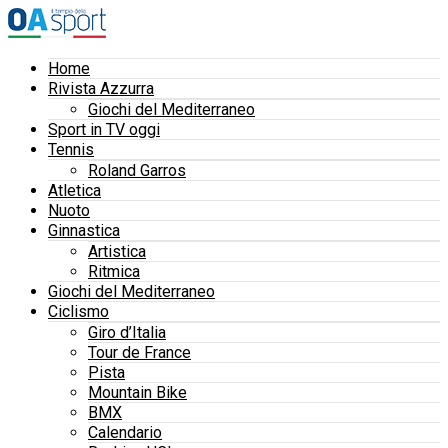
Home
Rivista Azzurra
Giochi del Mediterraneo
Sport in TV oggi
Tennis
Roland Garros
Atletica
Nuoto
Ginnastica
Artistica
Ritmica
Giochi del Mediterraneo
Ciclismo
Giro d’Italia
Tour de France
Pista
Mountain Bike
BMX
Calendario