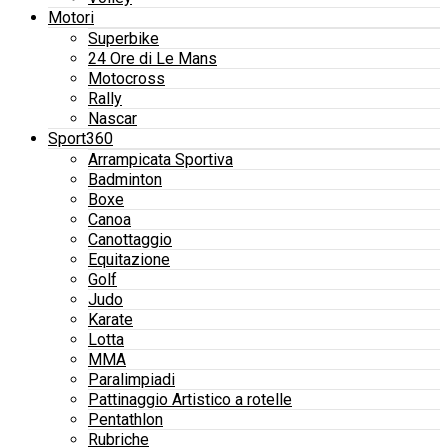
Motori
Superbike
24 Ore di Le Mans
Motocross
Rally
Nascar
Sport360
Arrampicata Sportiva
Badminton
Boxe
Canoa
Canottaggio
Equitazione
Golf
Judo
Karate
Lotta
MMA
Paralimpiadi
Pattinaggio Artistico a rotelle
Pentathlon
Rubriche