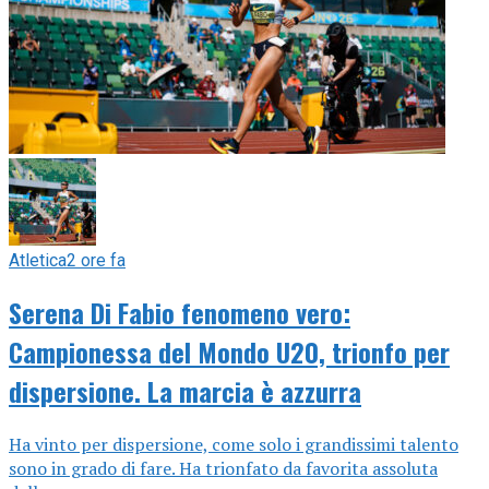
Atletica
2 ore fa
Serena Di Fabio fenomeno vero:
Campionessa del Mondo U20, trionfo per
dispersione. La marcia è azzurra
Ha vinto per dispersione, come solo i grandissimi talento
sono in grado di fare. Ha trionfato da favorita assoluta