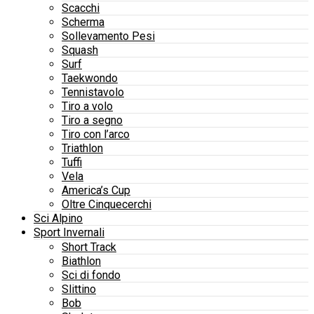
Scacchi
Scherma
Sollevamento Pesi
Squash
Surf
Taekwondo
Tennistavolo
Tiro a volo
Tiro a segno
Tiro con l’arco
Triathlon
Tuffi
Vela
America’s Cup
Oltre Cinquecerchi
Sci Alpino
Sport Invernali
Short Track
Biathlon
Sci di fondo
Slittino
Bob