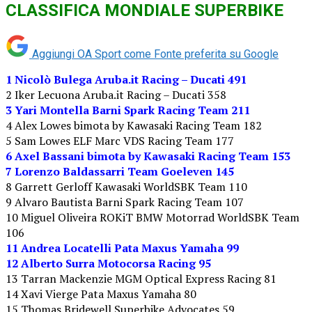
CLASSIFICA MONDIALE SUPERBIKE
Aggiungi OA Sport come
Fonte preferita su Google
1 Nicolò Bulega Aruba.it Racing – Ducati 491
2 Iker Lecuona Aruba.it Racing – Ducati 358
3 Yari Montella Barni Spark Racing Team 211
4 Alex Lowes bimota by Kawasaki Racing Team 182
5 Sam Lowes ELF Marc VDS Racing Team 177
6 Axel Bassani bimota by Kawasaki Racing Team 153
7 Lorenzo Baldassarri Team Goeleven 145
8 Garrett Gerloff Kawasaki WorldSBK Team 110
9 Alvaro Bautista Barni Spark Racing Team 107
10 Miguel Oliveira ROKiT BMW Motorrad WorldSBK Team
106
11 Andrea Locatelli Pata Maxus Yamaha 99
12 Alberto Surra Motocorsa Racing 95
13 Tarran Mackenzie MGM Optical Express Racing 81
14 Xavi Vierge Pata Maxus Yamaha 80
15 Thomas Bridewell Superbike Advocates 59