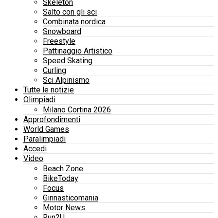
Skeleton
Salto con gli sci
Combinata nordica
Snowboard
Freestyle
Pattinaggio Artistico
Speed Skating
Curling
Sci Alpinismo
Tutte le notizie
Olimpiadi
Milano Cortina 2026
Approfondimenti
World Games
Paralimpiadi
Accedi
Video
Beach Zone
BikeToday
Focus
Ginnasticomania
Motor News
Run2U