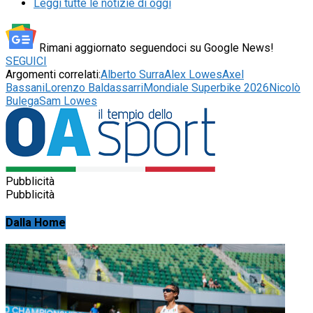
Leggi tutte le notizie di oggi
Rimani aggiornato seguendoci su Google News!
SEGUICI
Argomenti correlati:
Alberto Surra
Alex Lowes
Axel
Bassani
Lorenzo Baldassarri
Mondiale Superbike 2026
Nicolò
Bulega
Sam Lowes
Pubblicità
Pubblicità
Dalla Home