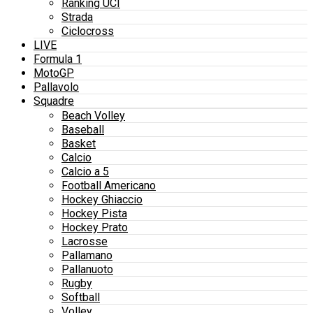
Ranking UCI
Strada
Ciclocross
LIVE
Formula 1
MotoGP
Pallavolo
Squadre
Beach Volley
Baseball
Basket
Calcio
Calcio a 5
Football Americano
Hockey Ghiaccio
Hockey Pista
Hockey Prato
Lacrosse
Pallamano
Pallanuoto
Rugby
Softball
Volley