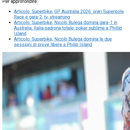
Per approfondire:
Articolo
:
Superbike, GP Australia 2026: orari Superpole
Race e gara-2, tv, streaming
Articolo
:
Superbike, Nicolò Bulega domina gara-1 in
Australia. Italia padrona totale: poker sublime a Phillip
Island
Articolo
:
Superbike, Nicolò Bulega domina le due
sessioni di prove libere a Philip Island