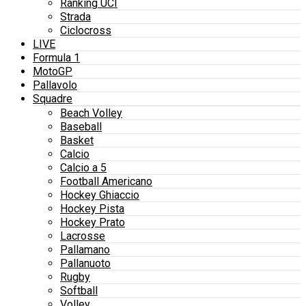
Ranking UCI
Strada
Ciclocross
LIVE
Formula 1
MotoGP
Pallavolo
Squadre
Beach Volley
Baseball
Basket
Calcio
Calcio a 5
Football Americano
Hockey Ghiaccio
Hockey Pista
Hockey Prato
Lacrosse
Pallamano
Pallanuoto
Rugby
Softball
Volley