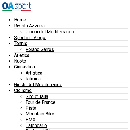
Home
Rivista Azzurra
Giochi del Mediterraneo
Sport in TV oggi
Tennis
Roland Garros
Atletica
Nuoto
Ginnastica
Artistica
Ritmica
Giochi del Mediterraneo
Ciclismo
Giro d’Italia
Tour de France
Pista
Mountain Bike
BMX
Calendario