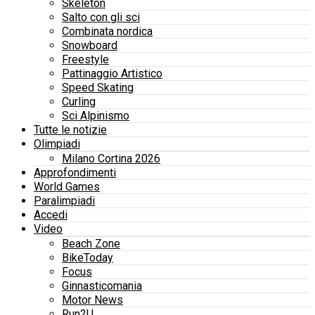
Skeleton
Salto con gli sci
Combinata nordica
Snowboard
Freestyle
Pattinaggio Artistico
Speed Skating
Curling
Sci Alpinismo
Tutte le notizie
Olimpiadi
Milano Cortina 2026
Approfondimenti
World Games
Paralimpiadi
Accedi
Video
Beach Zone
BikeToday
Focus
Ginnasticomania
Motor News
Run2U