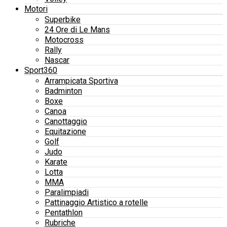
Motori
Superbike
24 Ore di Le Mans
Motocross
Rally
Nascar
Sport360
Arrampicata Sportiva
Badminton
Boxe
Canoa
Canottaggio
Equitazione
Golf
Judo
Karate
Lotta
MMA
Paralimpiadi
Pattinaggio Artistico a rotelle
Pentathlon
Rubriche