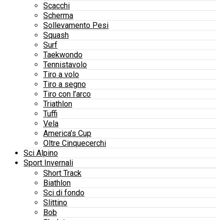
Scacchi
Scherma
Sollevamento Pesi
Squash
Surf
Taekwondo
Tennistavolo
Tiro a volo
Tiro a segno
Tiro con l’arco
Triathlon
Tuffi
Vela
America’s Cup
Oltre Cinquecerchi
Sci Alpino
Sport Invernali
Short Track
Biathlon
Sci di fondo
Slittino
Bob