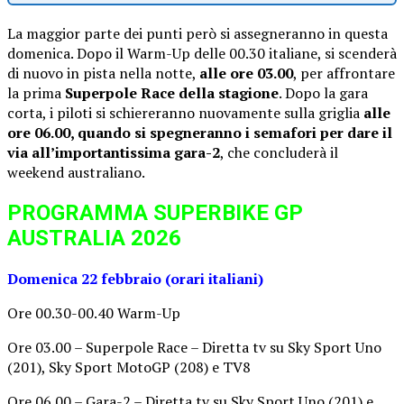
La maggior parte dei punti però si assegneranno in questa
domenica. Dopo il Warm-Up delle 00.30 italiane, si scenderà
di nuovo in pista nella notte,
alle ore 03.00
, per affrontare
la prima
Superpole Race della stagione
. Dopo la gara
corta, i piloti si schiereranno nuovamente sulla griglia
alle
ore 06.00, quando si spegneranno i semafori per dare il
via all’importantissima gara-2
, che concluderà il
weekend australiano.
PROGRAMMA SUPERBIKE GP
AUSTRALIA 2026
Domenica 22 febbraio (orari italiani)
Ore 00.30-00.40 Warm-Up
Ore 03.00 – Superpole Race – Diretta tv su Sky Sport Uno
(201), Sky Sport MotoGP (208) e TV8
Ore 06.00 – Gara-2 – Diretta tv su Sky Sport Uno (201) e