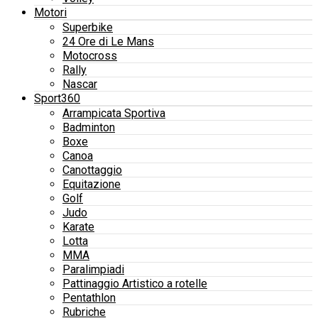
Motori
Superbike
24 Ore di Le Mans
Motocross
Rally
Nascar
Sport360
Arrampicata Sportiva
Badminton
Boxe
Canoa
Canottaggio
Equitazione
Golf
Judo
Karate
Lotta
MMA
Paralimpiadi
Pattinaggio Artistico a rotelle
Pentathlon
Rubriche