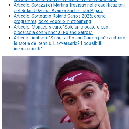
Articolo
:
Sprazzi di Martina Trevisan nelle qualificazioni
del Roland Garros. Avanza anche Lisa Pigato
Articolo
:
Sorteggio Roland Garros 2026: orario,
programma, dove vederlo in streaming
Articolo
:
Monaco sicuro: “Solo un giocatore può
giocarsela con Sinner al Roland Garros”
Articolo
:
Ambesi: “Sinner al Roland Garros può cambiare
la storia del tennis. L’avversario? I possibili
inconvenienti”