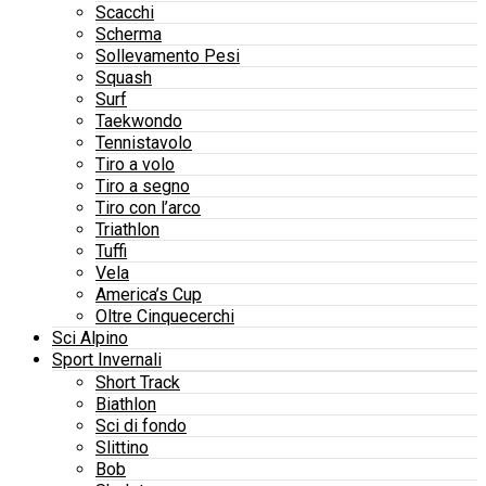
Scacchi
Scherma
Sollevamento Pesi
Squash
Surf
Taekwondo
Tennistavolo
Tiro a volo
Tiro a segno
Tiro con l’arco
Triathlon
Tuffi
Vela
America’s Cup
Oltre Cinquecerchi
Sci Alpino
Sport Invernali
Short Track
Biathlon
Sci di fondo
Slittino
Bob