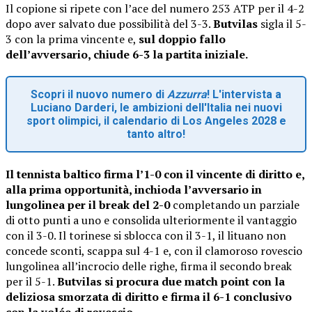
Il copione si ripete con l’ace del numero 253 ATP per il 4-2
dopo aver salvato due possibilità del 3-3.
Butvilas
sigla il 5-
3 con la prima vincente e,
sul doppio fallo
dell’avversario, chiude 6-3 la partita iniziale.
Scopri il nuovo numero di
Azzurra
! L'intervista a
Luciano Darderi, le ambizioni dell'Italia nei nuovi
sport olimpici, il calendario di Los Angeles 2028 e
tanto altro!
Il tennista baltico firma l’1-0 con il vincente di diritto e,
alla prima opportunità, inchioda l’avversario in
lungolinea per il break del 2-0
completando un parziale
di otto punti a uno e consolida ulteriormente il vantaggio
con il 3-0. Il torinese si sblocca con il 3-1, il lituano non
concede sconti, scappa sul 4-1 e, con il clamoroso rovescio
lungolinea all’incrocio delle righe, firma il secondo break
per il 5-1.
Butvilas si procura due match point con la
deliziosa smorzata di diritto e firma il 6-1 conclusivo
con la volée di rovescio
.