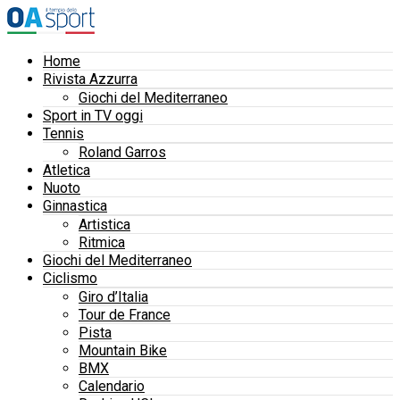
Home
Rivista Azzurra
Giochi del Mediterraneo
Sport in TV oggi
Tennis
Roland Garros
Atletica
Nuoto
Ginnastica
Artistica
Ritmica
Giochi del Mediterraneo
Ciclismo
Giro d’Italia
Tour de France
Pista
Mountain Bike
BMX
Calendario