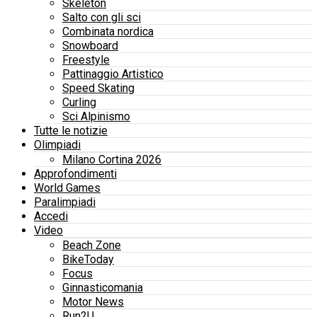
Skeleton
Salto con gli sci
Combinata nordica
Snowboard
Freestyle
Pattinaggio Artistico
Speed Skating
Curling
Sci Alpinismo
Tutte le notizie
Olimpiadi
Milano Cortina 2026
Approfondimenti
World Games
Paralimpiadi
Accedi
Video
Beach Zone
BikeToday
Focus
Ginnasticomania
Motor News
Run2U