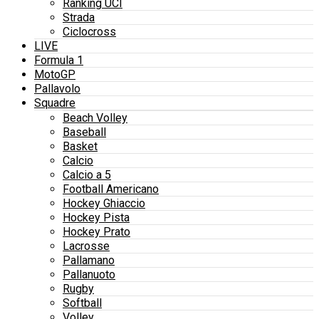
Ranking UCI
Strada
Ciclocross
LIVE
Formula 1
MotoGP
Pallavolo
Squadre
Beach Volley
Baseball
Basket
Calcio
Calcio a 5
Football Americano
Hockey Ghiaccio
Hockey Pista
Hockey Prato
Lacrosse
Pallamano
Pallanuoto
Rugby
Softball
Volley