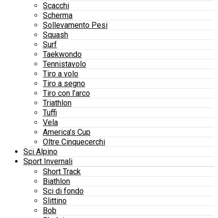
Scacchi
Scherma
Sollevamento Pesi
Squash
Surf
Taekwondo
Tennistavolo
Tiro a volo
Tiro a segno
Tiro con l’arco
Triathlon
Tuffi
Vela
America’s Cup
Oltre Cinquecerchi
Sci Alpino
Sport Invernali
Short Track
Biathlon
Sci di fondo
Slittino
Bob