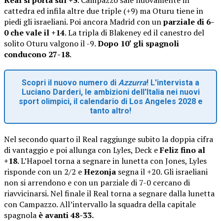
cattedra ed infila altre due triple (+9) ma Oturu tiene in
piedi gli israeliani. Poi ancora Madrid con un
parziale di 6-
0 che vale il +14
. La tripla di Blakeney ed il canestro del
solito Oturu valgono il -9.
Dopo 10′ gli spagnoli
conducono 27-18
.
Scopri il nuovo numero di
Azzurra
! L'intervista a
Luciano Darderi, le ambizioni dell'Italia nei nuovi
sport olimpici, il calendario di Los Angeles 2028 e
tanto altro!
Nel secondo quarto il Real raggiunge subito la doppia cifra
di vantaggio e poi allunga con Lyles, Deck e
Feliz fino al
+18
. L’Hapoel torna a segnare in lunetta con Jones, Lyles
risponde con un 2/2 e
Hezonja
segna il +20. Gli israeliani
non si arrendono e con un parziale di 7-0 cercano di
riavvicinarsi. Nel finale il Real torna a segnare dalla lunetta
con Campazzo. All’intervallo la squadra della capitale
spagnola
è avanti 48-33.