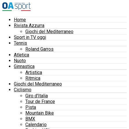
Home
Rivista Azzurra
Giochi del Mediterraneo
Sport in TV oggi
Tennis
Roland Garros
Atletica
Nuoto
Ginnastica
Artistica
Ritmica
Giochi del Mediterraneo
Ciclismo
Giro d’Italia
Tour de France
Pista
Mountain Bike
BMX
Calendario