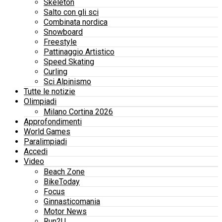
Skeleton
Salto con gli sci
Combinata nordica
Snowboard
Freestyle
Pattinaggio Artistico
Speed Skating
Curling
Sci Alpinismo
Tutte le notizie
Olimpiadi
Milano Cortina 2026
Approfondimenti
World Games
Paralimpiadi
Accedi
Video
Beach Zone
BikeToday
Focus
Ginnasticomania
Motor News
Run2U