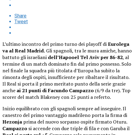
Share
Tweet
L’ultimo incontro del primo turno dei playoff di
Eurolega
va al Real Madrid.
Gli spagnoli, tra le mura amiche, hanno
battuto gli israeliani
dell’Hapooel Tel Aviv per 86-82
, al
termine di un match dominato fin dal primo possesso. Solo
nel finale la squadra più titolata d’Europa ha subito la
rimonta degli ospiti, insufficiente per ribaltare il risultato.
Il Real si porta il primo meritato punto della serie grazie
anche
ai 21 punti di Facundo Campazzo
(6/9 da tre). Top
scorer del match Blakeney con 25 punti a referto.
Inizio equilibrato con gli spagnoli sempre ad inseguire. Il
canestro del primo vantaggio madrileno porta la firma di
Hezonja
prima del nuovo sorpasso ospite firmato Oturu.
Campazzo
si accende con due triple di fila e con Garuba il
Real si porta sul +5
. Campazzo sale nuovamente in