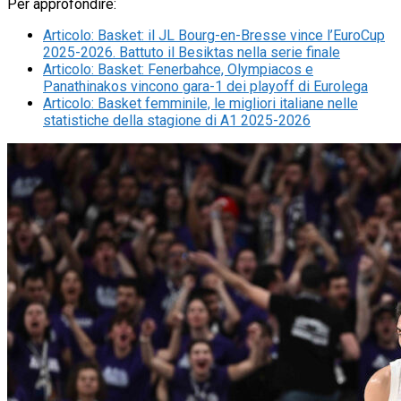
Per approfondire:
Articolo
:
Basket: il JL Bourg-en-Bresse vince l’EuroCup
2025-2026. Battuto il Besiktas nella serie finale
Articolo
:
Basket: Fenerbahce, Olympiacos e
Panathinakos vincono gara-1 dei playoff di Eurolega
Articolo
:
Basket femminile, le migliori italiane nelle
statistiche della stagione di A1 2025-2026