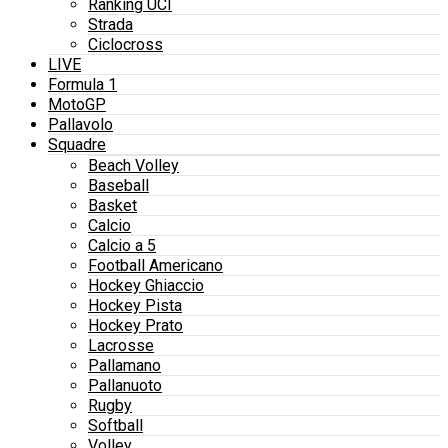
Ranking UCI
Strada
Ciclocross
LIVE
Formula 1
MotoGP
Pallavolo
Squadre
Beach Volley
Baseball
Basket
Calcio
Calcio a 5
Football Americano
Hockey Ghiaccio
Hockey Pista
Hockey Prato
Lacrosse
Pallamano
Pallanuoto
Rugby
Softball
Volley