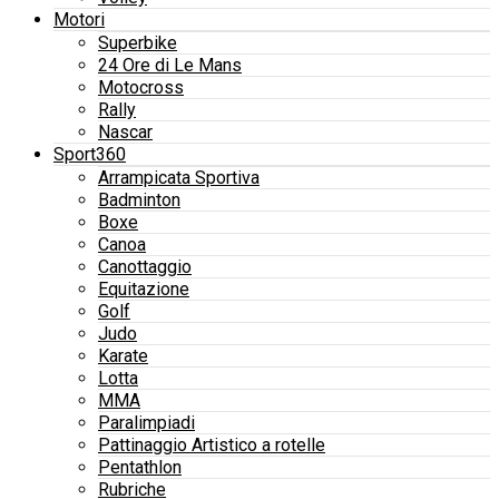
Motori
Superbike
24 Ore di Le Mans
Motocross
Rally
Nascar
Sport360
Arrampicata Sportiva
Badminton
Boxe
Canoa
Canottaggio
Equitazione
Golf
Judo
Karate
Lotta
MMA
Paralimpiadi
Pattinaggio Artistico a rotelle
Pentathlon
Rubriche