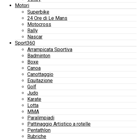
Motori
Superbike
24 Ore di Le Mans
Motocross
Rally
Nascar
Sport360
Arrampicata Sportiva
Badminton
Boxe
Canoa
Canottaggio
Equitazione
Golf
Judo
Karate
Lotta
MMA
Paralimpiadi
Pattinaggio Artistico a rotelle
Pentathlon
Rubriche