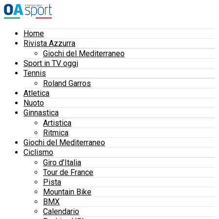
Home
Rivista Azzurra
Giochi del Mediterraneo
Sport in TV oggi
Tennis
Roland Garros
Atletica
Nuoto
Ginnastica
Artistica
Ritmica
Giochi del Mediterraneo
Ciclismo
Giro d’Italia
Tour de France
Pista
Mountain Bike
BMX
Calendario