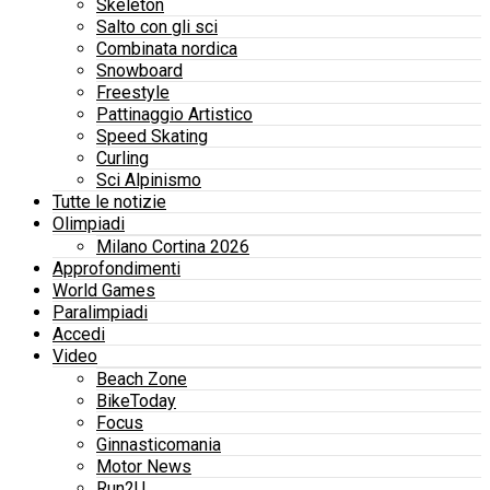
Skeleton
Salto con gli sci
Combinata nordica
Snowboard
Freestyle
Pattinaggio Artistico
Speed Skating
Curling
Sci Alpinismo
Tutte le notizie
Olimpiadi
Milano Cortina 2026
Approfondimenti
World Games
Paralimpiadi
Accedi
Video
Beach Zone
BikeToday
Focus
Ginnasticomania
Motor News
Run2U