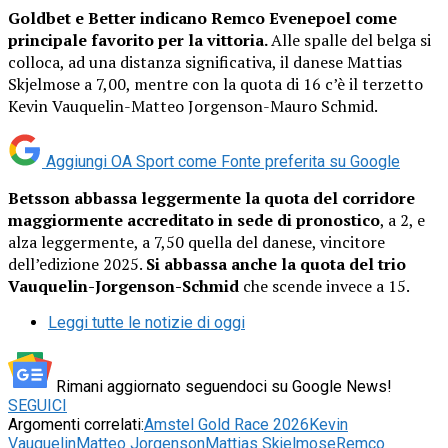
Goldbet e Better indicano Remco Evenepoel come
principale favorito per la vittoria.
Alle spalle del belga si
colloca, ad una distanza significativa, il danese Mattias
Skjelmose a 7,00, mentre con la quota di 16 c’è il terzetto
Kevin Vauquelin-Matteo Jorgenson-Mauro Schmid.
Aggiungi OA Sport come
Fonte preferita su Google
Betsson abbassa leggermente la quota del corridore
maggiormente accreditato in sede di pronostico
, a 2, e
alza leggermente, a 7,50 quella del danese, vincitore
dell’edizione 2025.
Si abbassa anche la quota del trio
Vauquelin-Jorgenson-Schmid
che scende invece a 15.
Leggi tutte le notizie di oggi
Rimani aggiornato seguendoci su Google News!
SEGUICI
Argomenti correlati:
Amstel Gold Race 2026
Kevin
Vauquelin
Matteo Jorgenson
Mattias Skjelmose
Remco