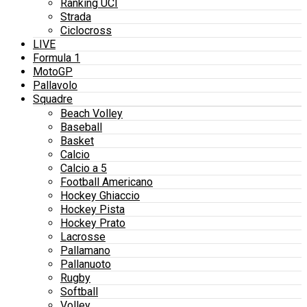
Ranking UCI
Strada
Ciclocross
LIVE
Formula 1
MotoGP
Pallavolo
Squadre
Beach Volley
Baseball
Basket
Calcio
Calcio a 5
Football Americano
Hockey Ghiaccio
Hockey Pista
Hockey Prato
Lacrosse
Pallamano
Pallanuoto
Rugby
Softball
Volley