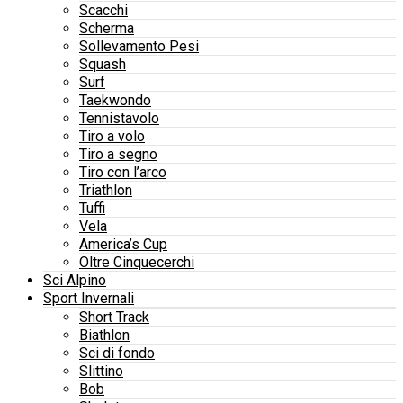
Scacchi
Scherma
Sollevamento Pesi
Squash
Surf
Taekwondo
Tennistavolo
Tiro a volo
Tiro a segno
Tiro con l’arco
Triathlon
Tuffi
Vela
America’s Cup
Oltre Cinquecerchi
Sci Alpino
Sport Invernali
Short Track
Biathlon
Sci di fondo
Slittino
Bob