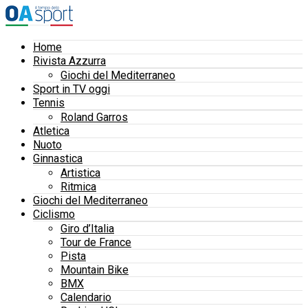
Home
Rivista Azzurra
Giochi del Mediterraneo
Sport in TV oggi
Tennis
Roland Garros
Atletica
Nuoto
Ginnastica
Artistica
Ritmica
Giochi del Mediterraneo
Ciclismo
Giro d’Italia
Tour de France
Pista
Mountain Bike
BMX
Calendario