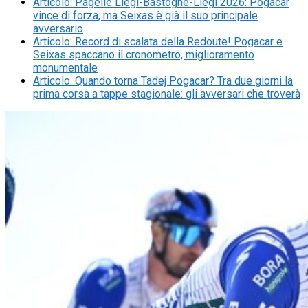
Articolo
:
Pagelle Liegi-Bastogne-Liegi 2026: Pogacar
vince di forza, ma Seixas è già il suo principale
avversario
Articolo
:
Record di scalata della Redoute! Pogacar e
Seixas spaccano il cronometro, miglioramento
monumentale
Articolo
:
Quando torna Tadej Pogacar? Tra due giorni la
prima corsa a tappe stagionale: gli avversari che troverà