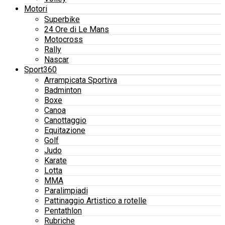
Motori
Superbike
24 Ore di Le Mans
Motocross
Rally
Nascar
Sport360
Arrampicata Sportiva
Badminton
Boxe
Canoa
Canottaggio
Equitazione
Golf
Judo
Karate
Lotta
MMA
Paralimpiadi
Pattinaggio Artistico a rotelle
Pentathlon
Rubriche