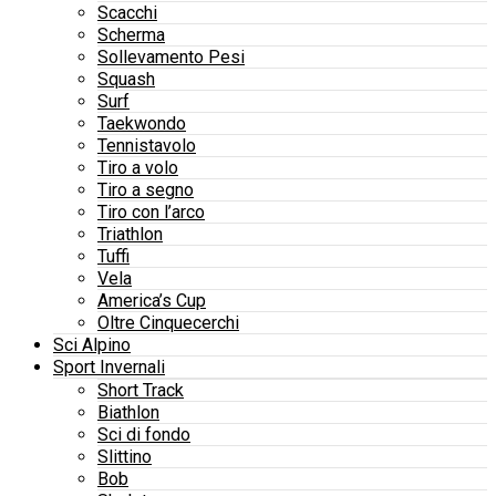
Scacchi
Scherma
Sollevamento Pesi
Squash
Surf
Taekwondo
Tennistavolo
Tiro a volo
Tiro a segno
Tiro con l’arco
Triathlon
Tuffi
Vela
America’s Cup
Oltre Cinquecerchi
Sci Alpino
Sport Invernali
Short Track
Biathlon
Sci di fondo
Slittino
Bob