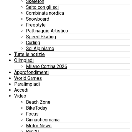
Skeleton
Salto con gli sci
Combinata nordica
Snowboard
Freestyle
Pattinaggio Artistico
Speed Skating
Curling
Sci Alpinismo
Tutte le notizie
Olimpiadi
Milano Cortina 2026
Approfondimenti
World Games
Paralimpiadi
Accedi
Video
Beach Zone
BikeToday
Focus
Ginnasticomania
Motor News
Run2U