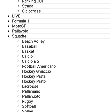
Ranking UCI
Strada
Ciclocross
LIVE
Formula 1
MotoGP
Pallavolo
Squadre
Beach Volley
Baseball
Basket
Calcio
Calcio a 5
Football Americano
Hockey Ghiaccio
Hockey Pista
Hockey Prato
Lacrosse
Pallamano
Pallanuoto
Rugby
Softball
Volley