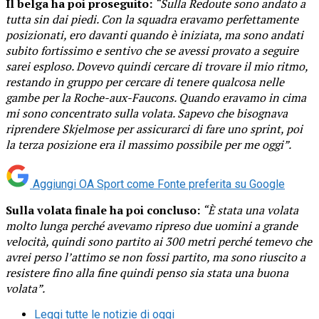
Il belga ha poi proseguito:
“Sulla Redoute sono andato a
tutta sin dai piedi. Con la squadra eravamo perfettamente
posizionati, ero davanti quando è iniziata, ma sono andati
subito fortissimo e sentivo che se avessi provato a seguire
sarei esploso. Dovevo quindi cercare di trovare il mio ritmo,
restando in gruppo per cercare di tenere qualcosa nelle
gambe per la Roche-aux-Faucons. Quando eravamo in cima
mi sono concentrato sulla volata. Sapevo che bisognava
riprendere Skjelmose per assicurarci di fare uno sprint, poi
la terza posizione era il massimo possibile per me oggi”.
Aggiungi OA Sport come
Fonte preferita su Google
Sulla volata finale ha poi concluso:
“È stata una volata
molto lunga perché avevamo ripreso due uomini a grande
velocità, quindi sono partito ai 300 metri perché temevo che
avrei perso l’attimo se non fossi partito, ma sono riuscito a
resistere fino alla fine quindi penso sia stata una buona
volata”.
Leggi tutte le notizie di oggi