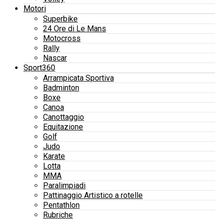
Motori
Superbike
24 Ore di Le Mans
Motocross
Rally
Nascar
Sport360
Arrampicata Sportiva
Badminton
Boxe
Canoa
Canottaggio
Equitazione
Golf
Judo
Karate
Lotta
MMA
Paralimpiadi
Pattinaggio Artistico a rotelle
Pentathlon
Rubriche