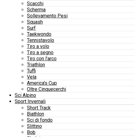
Scacchi
Scherma
Sollevamento Pesi
Squash
Surf
Taekwondo
Tennistavolo
Tiro a volo
Tiro a segno
Tiro con l’arco
Triathlon
Tuffi
Vela
America’s Cup
Oltre Cinquecerchi
Sci Alpino
Sport Invernali
Short Track
Biathlon
Sci di fondo
Slittino
Bob