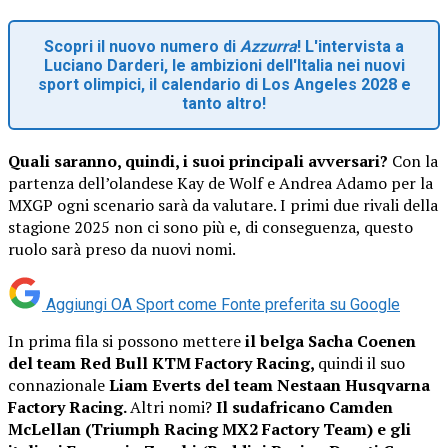
Scopri il nuovo numero di
Azzurra
! L'intervista a
Luciano Darderi, le ambizioni dell'Italia nei nuovi
sport olimpici, il calendario di Los Angeles 2028 e
tanto altro!
Quali saranno, quindi, i suoi principali avversari?
Con la
partenza dell’olandese Kay de Wolf e Andrea Adamo per la
MXGP ogni scenario sarà da valutare. I primi due rivali della
stagione 2025 non ci sono più e, di conseguenza, questo
ruolo sarà preso da nuovi nomi.
Aggiungi OA Sport come
Fonte preferita su Google
In prima fila si possono mettere
il belga Sacha Coenen
del team Red Bull KTM Factory Racing,
quindi il suo
connazionale
Liam Everts del team Nestaan Husqvarna
Factory Racing.
Altri nomi?
Il sudafricano Camden
McLellan (Triumph Racing MX2 Factory Team) e gli