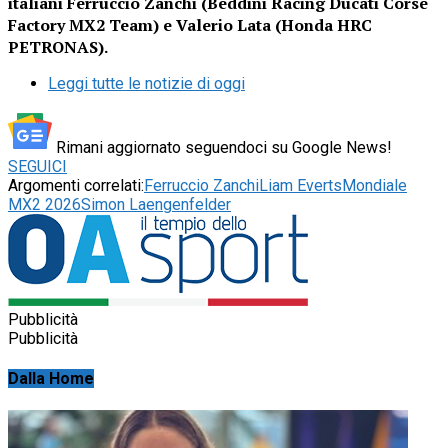
italiani Ferruccio Zanchi (Beddini Racing Ducati Corse
Factory MX2 Team) e Valerio Lata (Honda HRC
PETRONAS).
Leggi tutte le notizie di oggi
Rimani aggiornato seguendoci su Google News!
SEGUICI
Argomenti correlati:
Ferruccio Zanchi
Liam Everts
Mondiale
MX2 2026
Simon Laengenfelder
Pubblicità
Pubblicità
Dalla Home