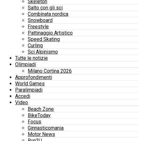
Skeleton
Salto con gli sci
Combinata nordica
Snowboard
Freestyle
Pattinaggio Artistico
Speed Skating
Curling
Sci Alpinismo
Tutte le notizie
Olimpiadi
Milano Cortina 2026
Approfondimenti
World Games
Paralimpiadi
Accedi
Video
Beach Zone
BikeToday
Focus
Ginnasticomania
Motor News
Run2U