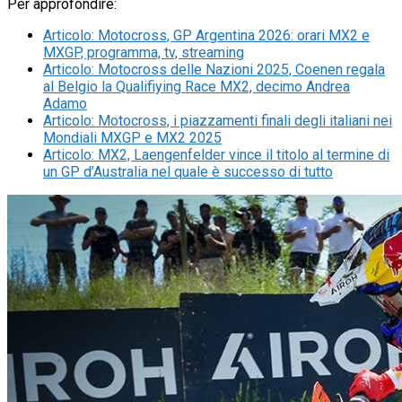
Per approfondire:
Articolo
:
Motocross, GP Argentina 2026: orari MX2 e
MXGP, programma, tv, streaming
Articolo
:
Motocross delle Nazioni 2025, Coenen regala
al Belgio la Qualifiying Race MX2, decimo Andrea
Adamo
Articolo
:
Motocross, i piazzamenti finali degli italiani nei
Mondiali MXGP e MX2 2025
Articolo
:
MX2, Laengenfelder vince il titolo al termine di
un GP d’Australia nel quale è successo di tutto