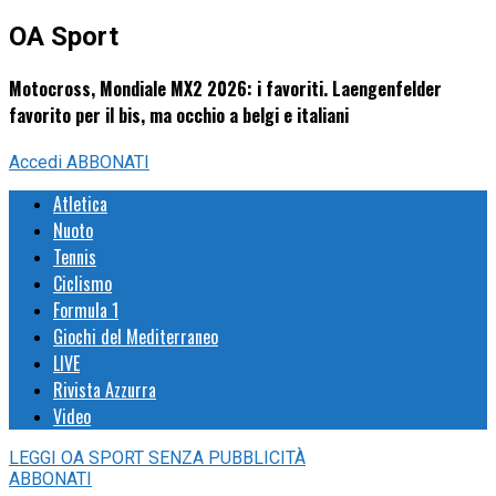
OA Sport
Motocross, Mondiale MX2 2026: i favoriti. Laengenfelder
favorito per il bis, ma occhio a belgi e italiani
Accedi
ABBONATI
Atletica
Nuoto
Tennis
Ciclismo
Formula 1
Giochi del Mediterraneo
LIVE
Rivista Azzurra
Video
LEGGI
OA SPORT
SENZA PUBBLICITÀ
ABBONATI