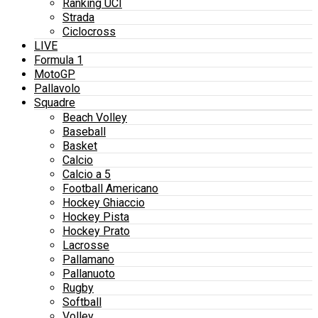
Ranking UCI
Strada
Ciclocross
LIVE
Formula 1
MotoGP
Pallavolo
Squadre
Beach Volley
Baseball
Basket
Calcio
Calcio a 5
Football Americano
Hockey Ghiaccio
Hockey Pista
Hockey Prato
Lacrosse
Pallamano
Pallanuoto
Rugby
Softball
Volley