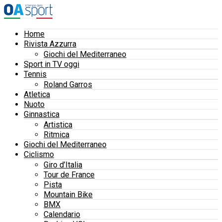
Home
Rivista Azzurra
Giochi del Mediterraneo
Sport in TV oggi
Tennis
Roland Garros
Atletica
Nuoto
Ginnastica
Artistica
Ritmica
Giochi del Mediterraneo
Ciclismo
Giro d’Italia
Tour de France
Pista
Mountain Bike
BMX
Calendario