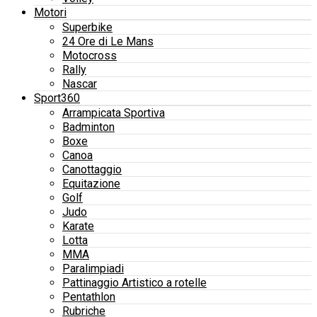
Motori
Superbike
24 Ore di Le Mans
Motocross
Rally
Nascar
Sport360
Arrampicata Sportiva
Badminton
Boxe
Canoa
Canottaggio
Equitazione
Golf
Judo
Karate
Lotta
MMA
Paralimpiadi
Pattinaggio Artistico a rotelle
Pentathlon
Rubriche