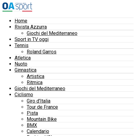
Home
Rivista Azzurra
Giochi del Mediterraneo
Sport in TV oggi
Tennis
Roland Garros
Atletica
Nuoto
Ginnastica
Artistica
Ritmica
Giochi del Mediterraneo
Ciclismo
Giro d’Italia
Tour de France
Pista
Mountain Bike
BMX
Calendario