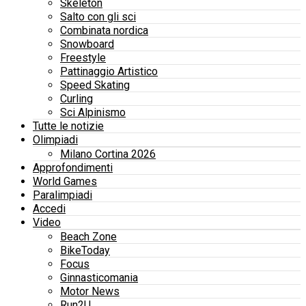
Skeleton
Salto con gli sci
Combinata nordica
Snowboard
Freestyle
Pattinaggio Artistico
Speed Skating
Curling
Sci Alpinismo
Tutte le notizie
Olimpiadi
Milano Cortina 2026
Approfondimenti
World Games
Paralimpiadi
Accedi
Video
Beach Zone
BikeToday
Focus
Ginnasticomania
Motor News
Run2U