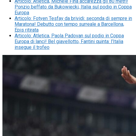
Articolo
:
Atletica, Michele Fina accarezza gli 80 metri!
Ponzio beffato da Bukowiecki, Italia sul podio in Coppa
Europa
Articolo
:
Fotyen Tesfay da brividi: seconda di sempre in
Maratona! Debutto con tempo surreale a Barcellona,
Epis ritirata
Articolo
:
Atletica, Paola Padovan sul podio in Coppa
Europa di lanci! Bel giavellotto, Fantini quinta: l’Italia
insegue il trofeo