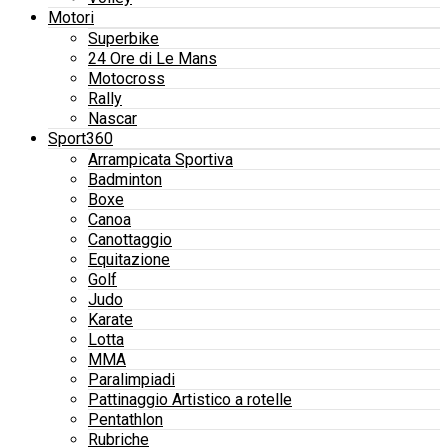
Motori
Superbike
24 Ore di Le Mans
Motocross
Rally
Nascar
Sport360
Arrampicata Sportiva
Badminton
Boxe
Canoa
Canottaggio
Equitazione
Golf
Judo
Karate
Lotta
MMA
Paralimpiadi
Pattinaggio Artistico a rotelle
Pentathlon
Rubriche