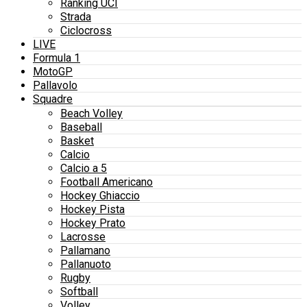
Ranking UCI
Strada
Ciclocross
LIVE
Formula 1
MotoGP
Pallavolo
Squadre
Beach Volley
Baseball
Basket
Calcio
Calcio a 5
Football Americano
Hockey Ghiaccio
Hockey Pista
Hockey Prato
Lacrosse
Pallamano
Pallanuoto
Rugby
Softball
Volley