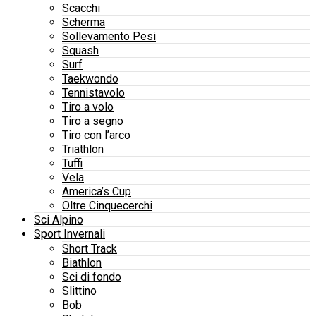
Scacchi
Scherma
Sollevamento Pesi
Squash
Surf
Taekwondo
Tennistavolo
Tiro a volo
Tiro a segno
Tiro con l’arco
Triathlon
Tuffi
Vela
America’s Cup
Oltre Cinquecerchi
Sci Alpino
Sport Invernali
Short Track
Biathlon
Sci di fondo
Slittino
Bob