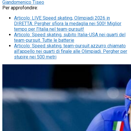
Giandomenico Tiseo
Per approfondire:
Articolo
:
LIVE Speed skating, Olimpiadi 2026 in
DIRETTA: Pergher sfiora la medaglia nei 500! Miglior
tempo per l’Italia nel team-pursuit!
Articolo
:
Speed skating, subito Italia-USA nei quarti del
team-pursuit. Tutte le batterie
Articolo
:
Speed skating, team-pursuit azzurro chiamato
all’appello nei quarti di finale alle Olimpiadi. Pergher per
stupire nei 500 metri