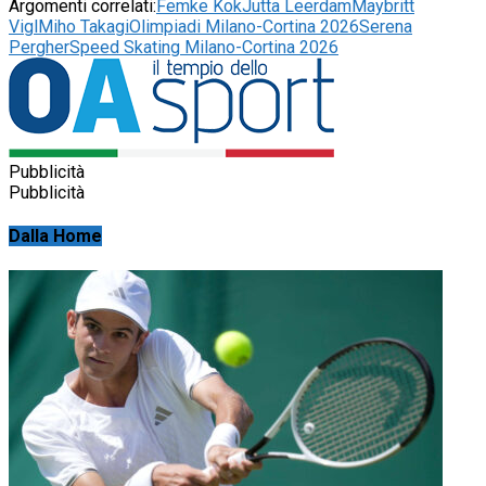
Argomenti correlati:
Femke Kok
Jutta Leerdam
Maybritt
Vigl
Miho Takagi
Olimpiadi Milano-Cortina 2026
Serena
Pergher
Speed Skating Milano-Cortina 2026
Pubblicità
Pubblicità
Dalla Home