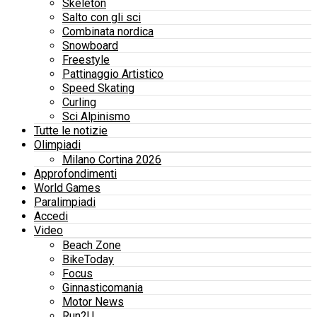
Skeleton
Salto con gli sci
Combinata nordica
Snowboard
Freestyle
Pattinaggio Artistico
Speed Skating
Curling
Sci Alpinismo
Tutte le notizie
Olimpiadi
Milano Cortina 2026
Approfondimenti
World Games
Paralimpiadi
Accedi
Video
Beach Zone
BikeToday
Focus
Ginnasticomania
Motor News
Run2U