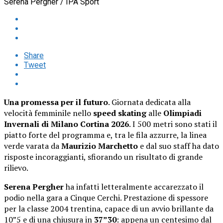
Serena Pergher / IPA Sport
Share
Tweet
Una promessa per il futuro
. Giornata dedicata alla
velocità femminile nello
speed skating
alle
Olimpiadi
Invernali di Milano Cortina 2026
. I 500 metri sono stati il
piatto forte del programma e, tra le fila azzurre, la linea
verde varata da
Maurizio Marchetto
e dal suo staff ha dato
risposte incoraggianti, sfiorando un risultato di grande
rilievo.
Serena Pergher
ha infatti letteralmente accarezzato il
podio nella gara a Cinque Cerchi. Prestazione di spessore
per la classe 2004 trentina, capace di un avvio brillante da
10”5 e di una chiusura in
37”30
: appena un centesimo dal