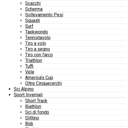
Scacchi
Scherma
Sollevamento Pesi
Squash
Surf
Taekwondo
Tennistavolo
Tiro a volo
Tiro a segno
Tiro con l’arco
Triathlon
Tuffi
Vela
America’s Cup
Oltre Cinquecerchi
Sci Alpino
Sport Invernali
Short Track
Biathlon
Sci di fondo
Slittino
Bob