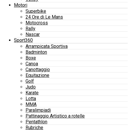
Motori
Superbike
24 Ore di Le Mans
Motocross
Rally
Nascar
Sport360
Arrampicata Sportiva
Badminton
Boxe
Canoa
Canottaggio
Equitazione
Golf
Judo
Karate
Lotta
MMA
Paralimpiadi
Pattinaggio Artistico a rotelle
Pentathlon
Rubriche