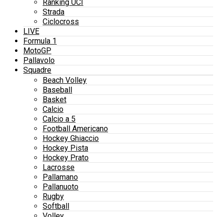
Ranking UCI
Strada
Ciclocross
LIVE
Formula 1
MotoGP
Pallavolo
Squadre
Beach Volley
Baseball
Basket
Calcio
Calcio a 5
Football Americano
Hockey Ghiaccio
Hockey Pista
Hockey Prato
Lacrosse
Pallamano
Pallanuoto
Rugby
Softball
Volley