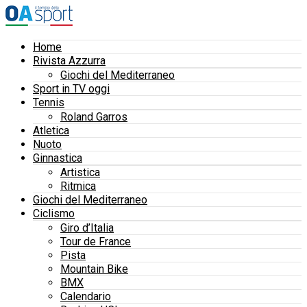
Home
Rivista Azzurra
Giochi del Mediterraneo
Sport in TV oggi
Tennis
Roland Garros
Atletica
Nuoto
Ginnastica
Artistica
Ritmica
Giochi del Mediterraneo
Ciclismo
Giro d’Italia
Tour de France
Pista
Mountain Bike
BMX
Calendario