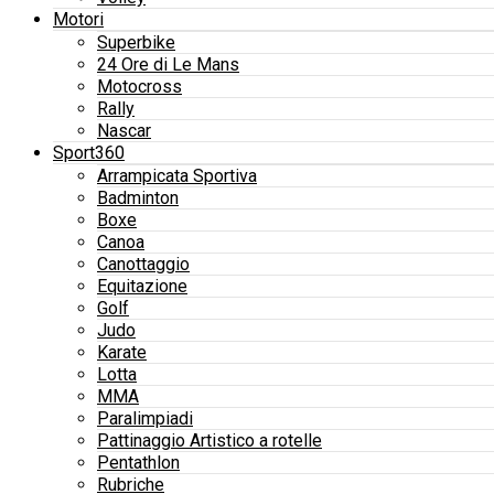
Motori
Superbike
24 Ore di Le Mans
Motocross
Rally
Nascar
Sport360
Arrampicata Sportiva
Badminton
Boxe
Canoa
Canottaggio
Equitazione
Golf
Judo
Karate
Lotta
MMA
Paralimpiadi
Pattinaggio Artistico a rotelle
Pentathlon
Rubriche