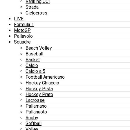
Ranking UCI
Strada
Ciclocross
LIVE
Formula 1
MotoGP
Pallavolo
Squadre
Beach Volley
Baseball
Basket
Calcio
Calcio a 5
Football Americano
Hockey Ghiaccio
Hockey Pista
Hockey Prato
Lacrosse
Pallamano
Pallanuoto
Rugby
Softball
Volley