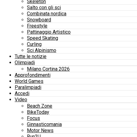
Skeleton
Salto con gli sci
Combinata nordica
Snowboard
Freestyle
Pattinaggio Artistico
Speed Skating
Curling
Sci Alpinismo
Tutte le notizie
Olimpiadi
Milano Cortina 2026
Approfondimenti
World Games
Paralimpiadi
Accedi
Video
Beach Zone
BikeToday
Focus
Ginnasticomania
Motor News
Run2U