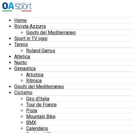
Home
Rivista Azzurra
Giochi del Mediterraneo
Sport in TV oggi
Tennis
Roland Garros
Atletica
Nuoto
Ginnastica
Artistica
Ritmica
Giochi del Mediterraneo
Ciclismo
Giro d’Italia
Tour de France
Pista
Mountain Bike
BMX
Calendario