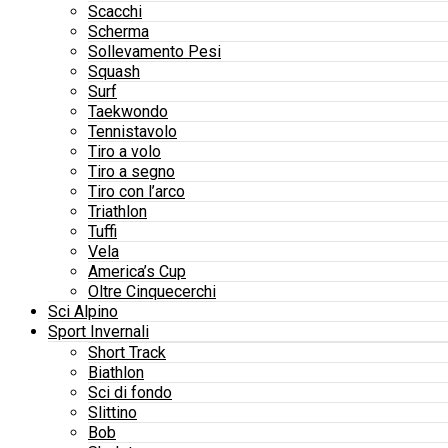
Scacchi
Scherma
Sollevamento Pesi
Squash
Surf
Taekwondo
Tennistavolo
Tiro a volo
Tiro a segno
Tiro con l’arco
Triathlon
Tuffi
Vela
America’s Cup
Oltre Cinquecerchi
Sci Alpino
Sport Invernali
Short Track
Biathlon
Sci di fondo
Slittino
Bob