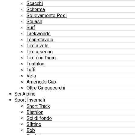
Scacchi
Scherma
Sollevamento Pesi
Squash
Surf
Taekwondo
Tennistavolo
Tiro a volo
Tiro a segno
Tiro con l’arco
Triathlon
Tuffi
Vela
America’s Cup
Oltre Cinquecerchi
Sci Alpino
Sport Invernali
Short Track
Biathlon
Sci di fondo
Slittino
Bob