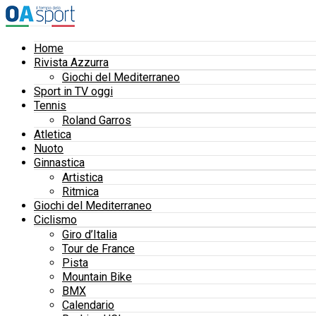
Home
Rivista Azzurra
Giochi del Mediterraneo
Sport in TV oggi
Tennis
Roland Garros
Atletica
Nuoto
Ginnastica
Artistica
Ritmica
Giochi del Mediterraneo
Ciclismo
Giro d’Italia
Tour de France
Pista
Mountain Bike
BMX
Calendario