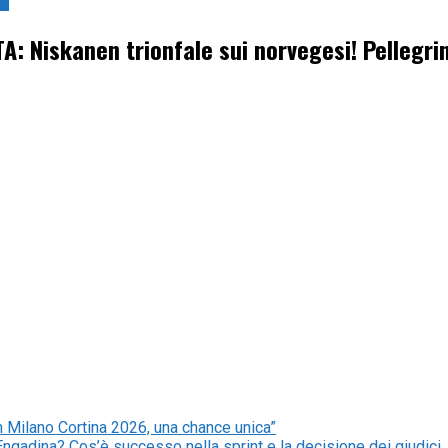
li
A: Niskanen trionfale sui norvegesi! Pellegrin
n Milano Cortina 2026, una chance unica”
Engadina? Cos’è successo nella sprint e la decisione dei giudici