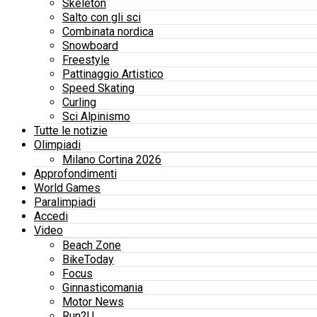
Skeleton
Salto con gli sci
Combinata nordica
Snowboard
Freestyle
Pattinaggio Artistico
Speed Skating
Curling
Sci Alpinismo
Tutte le notizie
Olimpiadi
Milano Cortina 2026
Approfondimenti
World Games
Paralimpiadi
Accedi
Video
Beach Zone
BikeToday
Focus
Ginnasticomania
Motor News
Run2U