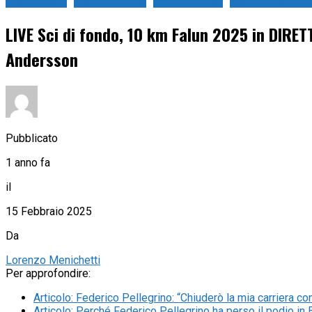
Live Sport
Sci di fondo
Sci Nordico
Sport Inverna
LIVE Sci di fondo, 10 km Falun 2025 in DIRETT
Andersson
Pubblicato
1 anno fa
il
15 Febbraio 2025
Da
Lorenzo Menichetti
Per approfondire:
Articolo
:
Federico Pellegrino: “Chiuderò la mia carriera co
Articolo
:
Perché Federico Pellegrino ha perso il podio in 