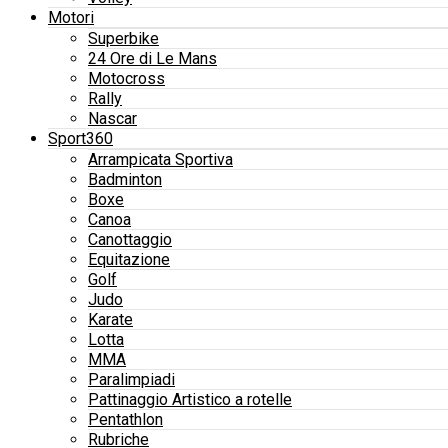
Motori
Superbike
24 Ore di Le Mans
Motocross
Rally
Nascar
Sport360
Arrampicata Sportiva
Badminton
Boxe
Canoa
Canottaggio
Equitazione
Golf
Judo
Karate
Lotta
MMA
Paralimpiadi
Pattinaggio Artistico a rotelle
Pentathlon
Rubriche