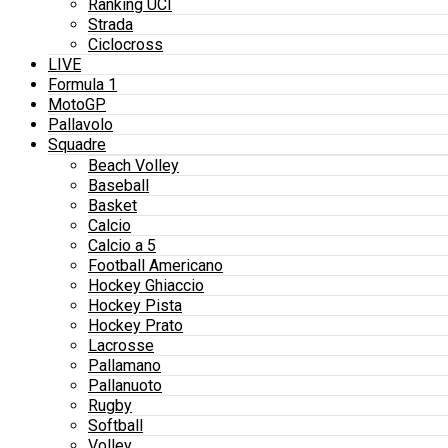
Ranking UCI
Strada
Ciclocross
LIVE
Formula 1
MotoGP
Pallavolo
Squadre
Beach Volley
Baseball
Basket
Calcio
Calcio a 5
Football Americano
Hockey Ghiaccio
Hockey Pista
Hockey Prato
Lacrosse
Pallamano
Pallanuoto
Rugby
Softball
Volley