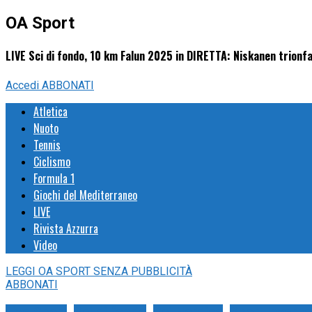
OA Sport
LIVE Sci di fondo, 10 km Falun 2025 in DIRETTA: Niskanen trionfal
Accedi
ABBONATI
Atletica
Nuoto
Tennis
Ciclismo
Formula 1
Giochi del Mediterraneo
LIVE
Rivista Azzurra
Video
LEGGI
OA SPORT
SENZA PUBBLICITÀ
ABBONATI