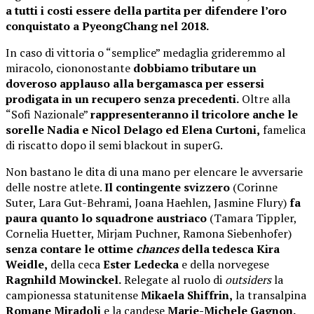
a tutti i costi essere della partita per difendere l’oro
conquistato a PyeongChang nel 2018.
In caso di vittoria o “semplice” medaglia grideremmo al
miracolo, ciononostante
dobbiamo tributare un
doveroso applauso alla bergamasca per essersi
prodigata in un recupero senza precedenti.
Oltre alla
“Sofi Nazionale”
rappresenteranno il tricolore anche le
sorelle Nadia e Nicol Delago ed Elena Curtoni,
famelica
di riscatto dopo il semi blackout in superG.
Non bastano le dita di una mano per elencare le avversarie
delle nostre atlete.
Il contingente svizzero
(Corinne
Suter, Lara Gut-Behrami, Joana Haehlen, Jasmine Flury)
fa
paura quanto lo squadrone austriaco
(Tamara Tippler,
Cornelia Huetter, Mirjam Puchner, Ramona Siebenhofer)
senza contare le ottime
chances
della tedesca Kira
Weidle,
della ceca
Ester Ledecka
e della norvegese
Ragnhild Mowinckel.
Relegate al ruolo di
outsiders
la
campionessa statunitense
Mikaela Shiffrin,
la transalpina
Romane Miradoli
e la candese
Marie-Michele Gagnon.