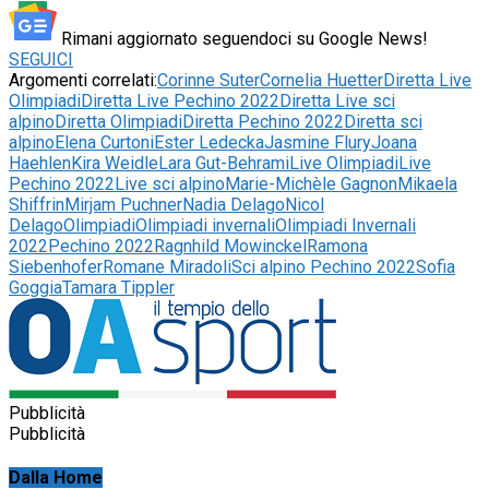
Rimani aggiornato seguendoci su Google News!
SEGUICI
Argomenti correlati:
Corinne Suter
Cornelia Huetter
Diretta Live
Olimpiadi
Diretta Live Pechino 2022
Diretta Live sci
alpino
Diretta Olimpiadi
Diretta Pechino 2022
Diretta sci
alpino
Elena Curtoni
Ester Ledecka
Jasmine Flury
Joana
Haehlen
Kira Weidle
Lara Gut-Behrami
Live Olimpiadi
Live
Pechino 2022
Live sci alpino
Marie-Michèle Gagnon
Mikaela
Shiffrin
Mirjam Puchner
Nadia Delago
Nicol
Delago
Olimpiadi
Olimpiadi invernali
Olimpiadi Invernali
2022
Pechino 2022
Ragnhild Mowinckel
Ramona
Siebenhofer
Romane Miradoli
Sci alpino Pechino 2022
Sofia
Goggia
Tamara Tippler
Pubblicità
Pubblicità
Dalla Home