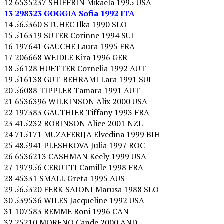
12 6535237 SHIFFRIN Mikaela 1995 USA
13 298323 GOGGIA Sofia 1992 ITA
14 565360 STUHEC Ilka 1990 SLO
15 516319 SUTER Corinne 1994 SUI
16 197641 GAUCHE Laura 1995 FRA
17 206668 WEIDLE Kira 1996 GER
18 56128 HUETTER Cornelia 1992 AUT
19 516138 GUT-BEHRAMI Lara 1991 SUI
20 56088 TIPPLER Tamara 1991 AUT
21 6536396 WILKINSON Alix 2000 USA
22 197383 GAUTHIER Tiffany 1993 FRA
23 415232 ROBINSON Alice 2001 NZL
24 715171 MUZAFERIJA Elvedina 1999 BIH
25 485941 PLESHKOVA Julia 1997 ROC
26 6536213 CASHMAN Keely 1999 USA
27 197956 CERUTTI Camille 1998 FRA
28 45331 SMALL Greta 1995 AUS
29 565320 FERK SAIONI Marusa 1988 SLO
30 539536 WILES Jacqueline 1992 USA
31 107583 REMME Roni 1996 CAN
32 25210 MORENO Cande 2000 AND