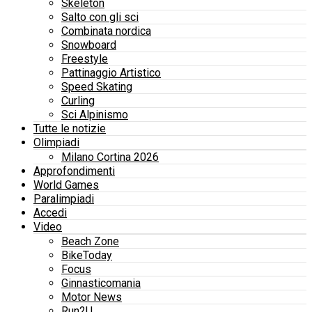
Skeleton
Salto con gli sci
Combinata nordica
Snowboard
Freestyle
Pattinaggio Artistico
Speed Skating
Curling
Sci Alpinismo
Tutte le notizie
Olimpiadi
Milano Cortina 2026
Approfondimenti
World Games
Paralimpiadi
Accedi
Video
Beach Zone
BikeToday
Focus
Ginnasticomania
Motor News
Run2U