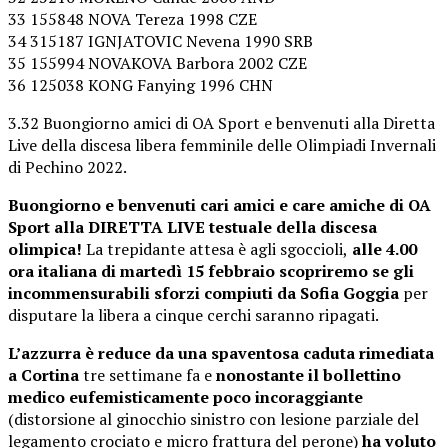
33 155848 NOVA Tereza 1998 CZE
34 315187 IGNJATOVIC Nevena 1990 SRB
35 155994 NOVAKOVA Barbora 2002 CZE
36 125038 KONG Fanying 1996 CHN
3.32 Buongiorno amici di OA Sport e benvenuti alla Diretta
Live della discesa libera femminile delle Olimpiadi Invernali
di Pechino 2022.
Buongiorno e benvenuti cari amici e care amiche di OA
Sport alla DIRETTA LIVE testuale della discesa
olimpica!
La trepidante attesa è agli sgoccioli,
alle 4.00
ora italiana di martedì 15 febbraio scopriremo se gli
incommensurabili sforzi compiuti da Sofia Goggia
per
disputare la libera a cinque cerchi saranno ripagati.
L’azzurra è reduce da una spaventosa caduta rimediata
a Cortina
tre settimane fa e
nonostante il bollettino
medico eufemisticamente poco incoraggiante
(distorsione al ginocchio sinistro con lesione parziale del
legamento crociato e micro frattura del perone)
ha voluto