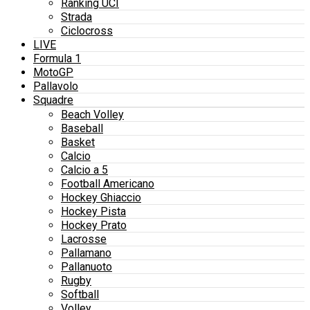
Ranking UCI
Strada
Ciclocross
LIVE
Formula 1
MotoGP
Pallavolo
Squadre
Beach Volley
Baseball
Basket
Calcio
Calcio a 5
Football Americano
Hockey Ghiaccio
Hockey Pista
Hockey Prato
Lacrosse
Pallamano
Pallanuoto
Rugby
Softball
Volley