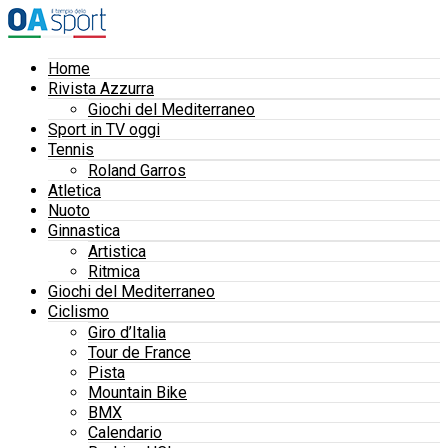
Home
Rivista Azzurra
Giochi del Mediterraneo
Sport in TV oggi
Tennis
Roland Garros
Atletica
Nuoto
Ginnastica
Artistica
Ritmica
Giochi del Mediterraneo
Ciclismo
Giro d’Italia
Tour de France
Pista
Mountain Bike
BMX
Calendario