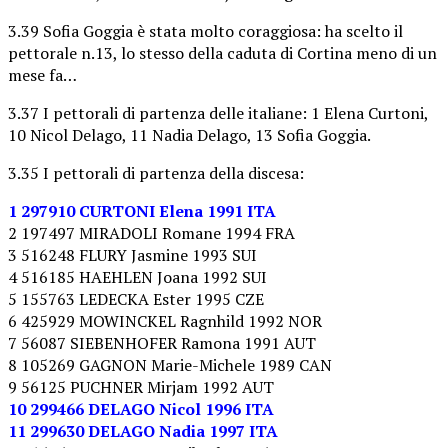
3.39 Sofia Goggia è stata molto coraggiosa: ha scelto il
pettorale n.13, lo stesso della caduta di Cortina meno di un
mese fa…
3.37 I pettorali di partenza delle italiane: 1 Elena Curtoni,
10 Nicol Delago, 11 Nadia Delago, 13 Sofia Goggia.
3.35 I pettorali di partenza della discesa:
1 297910 CURTONI Elena 1991 ITA
2 197497 MIRADOLI Romane 1994 FRA
3 516248 FLURY Jasmine 1993 SUI
4 516185 HAEHLEN Joana 1992 SUI
5 155763 LEDECKA Ester 1995 CZE
6 425929 MOWINCKEL Ragnhild 1992 NOR
7 56087 SIEBENHOFER Ramona 1991 AUT
8 105269 GAGNON Marie-Michele 1989 CAN
9 56125 PUCHNER Mirjam 1992 AUT
10 299466 DELAGO Nicol 1996 ITA
11 299630 DELAGO Nadia 1997 ITA