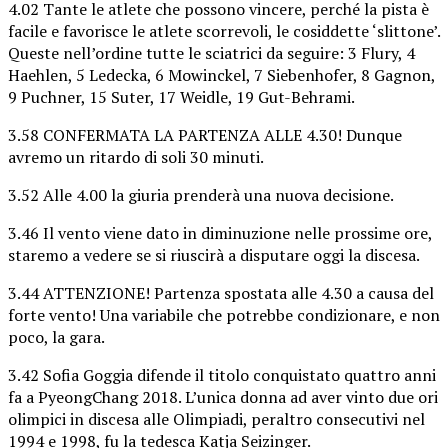
4.02 Tante le atlete che possono vincere, perché la pista è
facile e favorisce le atlete scorrevoli, le cosiddette ‘slittone’.
Queste nell’ordine tutte le sciatrici da seguire: 3 Flury, 4
Haehlen, 5 Ledecka, 6 Mowinckel, 7 Siebenhofer, 8 Gagnon,
9 Puchner, 15 Suter, 17 Weidle, 19 Gut-Behrami.
3.58 CONFERMATA LA PARTENZA ALLE 4.30! Dunque
avremo un ritardo di soli 30 minuti.
3.52 Alle 4.00 la giuria prenderà una nuova decisione.
3.46 Il vento viene dato in diminuzione nelle prossime ore,
staremo a vedere se si riuscirà a disputare oggi la discesa.
3.44 ATTENZIONE! Partenza spostata alle 4.30 a causa del
forte vento! Una variabile che potrebbe condizionare, e non
poco, la gara.
3.42 Sofia Goggia difende il titolo conquistato quattro anni
fa a PyeongChang 2018. L’unica donna ad aver vinto due ori
olimpici in discesa alle Olimpiadi, peraltro consecutivi nel
1994 e 1998, fu la tedesca Katja Seizinger.