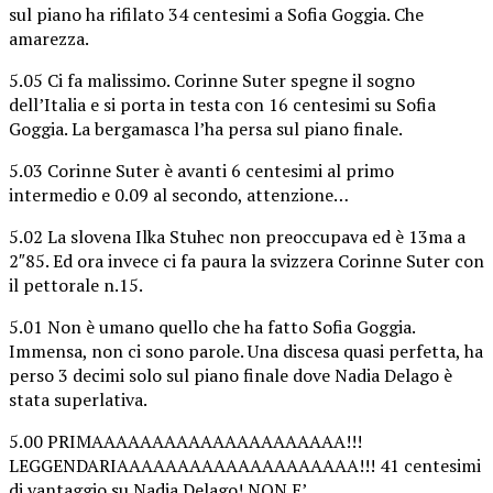
sul piano ha rifilato 34 centesimi a Sofia Goggia. Che
amarezza.
5.05 Ci fa malissimo. Corinne Suter spegne il sogno
dell’Italia e si porta in testa con 16 centesimi su Sofia
Goggia. La bergamasca l’ha persa sul piano finale.
5.03 Corinne Suter è avanti 6 centesimi al primo
intermedio e 0.09 al secondo, attenzione…
5.02 La slovena Ilka Stuhec non preoccupava ed è 13ma a
2″85. Ed ora invece ci fa paura la svizzera Corinne Suter con
il pettorale n.15.
5.01 Non è umano quello che ha fatto Sofia Goggia.
Immensa, non ci sono parole. Una discesa quasi perfetta, ha
perso 3 decimi solo sul piano finale dove Nadia Delago è
stata superlativa.
5.00 PRIMAAAAAAAAAAAAAAAAAAAAA!!!
LEGGENDARIAAAAAAAAAAAAAAAAAAAA!!! 41 centesimi
di vantaggio su Nadia Delago! NON E’