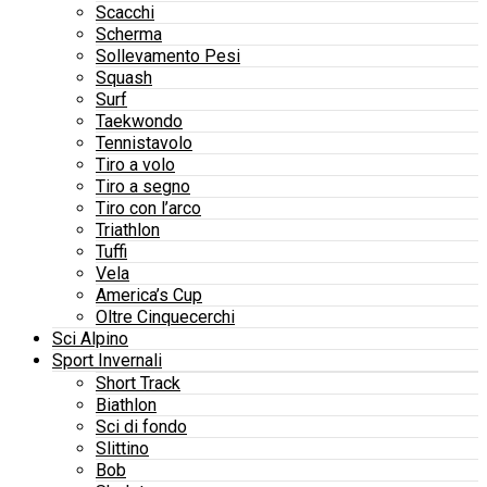
Scacchi
Scherma
Sollevamento Pesi
Squash
Surf
Taekwondo
Tennistavolo
Tiro a volo
Tiro a segno
Tiro con l’arco
Triathlon
Tuffi
Vela
America’s Cup
Oltre Cinquecerchi
Sci Alpino
Sport Invernali
Short Track
Biathlon
Sci di fondo
Slittino
Bob