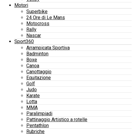
Motori
Superbike
24 Ore di Le Mans
Motocross
Rally
Nascar
Sport360
Arrampicata Sportiva
Badminton
Boxe
Canoa
Canottaggio
Equitazione
Golf
Judo
Karate
Lotta
MMA
Paralimpiadi
Pattinaggio Artistico a rotelle
Pentathlon
Rubriche