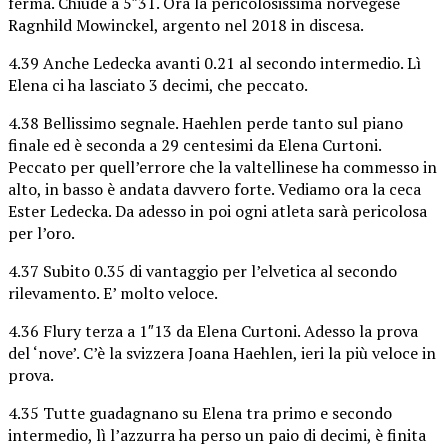
ferma. Chiude a 5″31. Ora la pericolosissima norvegese
Ragnhild Mowinckel, argento nel 2018 in discesa.
4.39 Anche Ledecka avanti 0.21 al secondo intermedio. Lì
Elena ci ha lasciato 3 decimi, che peccato.
4.38 Bellissimo segnale. Haehlen perde tanto sul piano
finale ed è seconda a 29 centesimi da Elena Curtoni.
Peccato per quell’errore che la valtellinese ha commesso in
alto, in basso è andata davvero forte. Vediamo ora la ceca
Ester Ledecka. Da adesso in poi ogni atleta sarà pericolosa
per l’oro.
4.37 Subito 0.35 di vantaggio per l’elvetica al secondo
rilevamento. E’ molto veloce.
4.36 Flury terza a 1″13 da Elena Curtoni. Adesso la prova
del ‘nove’. C’è la svizzera Joana Haehlen, ieri la più veloce in
prova.
4.35 Tutte guadagnano su Elena tra primo e secondo
intermedio, lì l’azzurra ha perso un paio di decimi, è finita