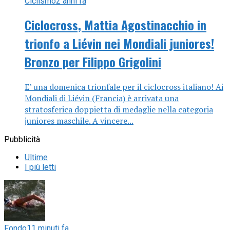
Ciclismo
2 anni fa
Ciclocross, Mattia Agostinacchio in
trionfo a Liévin nei Mondiali juniores!
Bronzo per Filippo Grigolini
E’ una domenica trionfale per il ciclocross italiano! Ai
Mondiali di Liévin (Francia) è arrivata una
stratosferica doppietta di medaglie nella categoria
juniores maschile. A vincere...
Pubblicità
Ultime
I più letti
Fondo
11 minuti fa