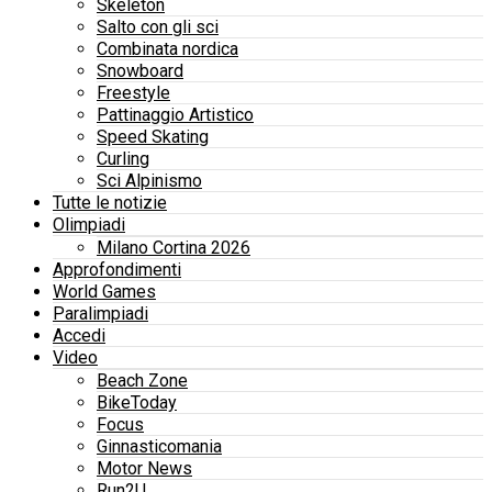
Skeleton
Salto con gli sci
Combinata nordica
Snowboard
Freestyle
Pattinaggio Artistico
Speed Skating
Curling
Sci Alpinismo
Tutte le notizie
Olimpiadi
Milano Cortina 2026
Approfondimenti
World Games
Paralimpiadi
Accedi
Video
Beach Zone
BikeToday
Focus
Ginnasticomania
Motor News
Run2U