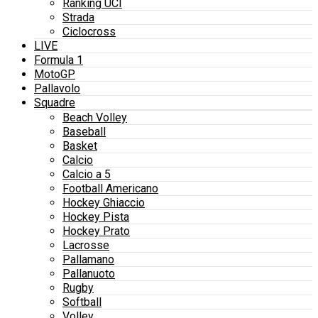
Ranking UCI
Strada
Ciclocross
LIVE
Formula 1
MotoGP
Pallavolo
Squadre
Beach Volley
Baseball
Basket
Calcio
Calcio a 5
Football Americano
Hockey Ghiaccio
Hockey Pista
Hockey Prato
Lacrosse
Pallamano
Pallanuoto
Rugby
Softball
Volley