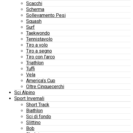
Scacchi
Scherma
Sollevamento Pesi
Squash
Surf
Taekwondo
Tennistavolo
Tiro a volo
Tiro a segno
Tiro con l’arco
Triathlon
Tuffi
Vela
America’s Cup
Oltre Cinquecerchi
Sci Alpino
Sport Invernali
Short Track
Biathlon
Sci di fondo
Slittino
Bob