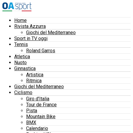
Home
Rivista Azzurra
Giochi del Mediterraneo
Sport in TV oggi
Tennis
Roland Garros
Atletica
Nuoto
Ginnastica
Artistica
Ritmica
Giochi del Mediterraneo
Ciclismo
Giro d’Italia
Tour de France
Pista
Mountain Bike
BMX
Calendario