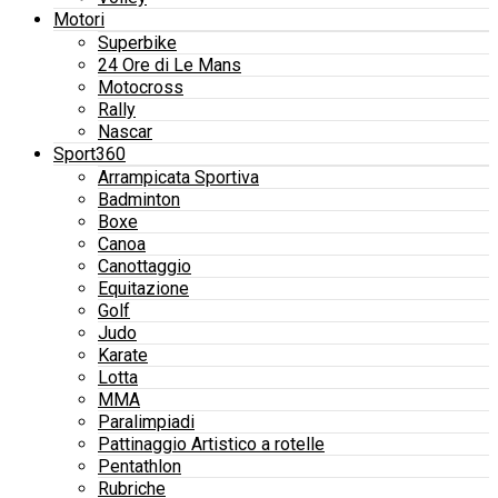
Motori
Superbike
24 Ore di Le Mans
Motocross
Rally
Nascar
Sport360
Arrampicata Sportiva
Badminton
Boxe
Canoa
Canottaggio
Equitazione
Golf
Judo
Karate
Lotta
MMA
Paralimpiadi
Pattinaggio Artistico a rotelle
Pentathlon
Rubriche