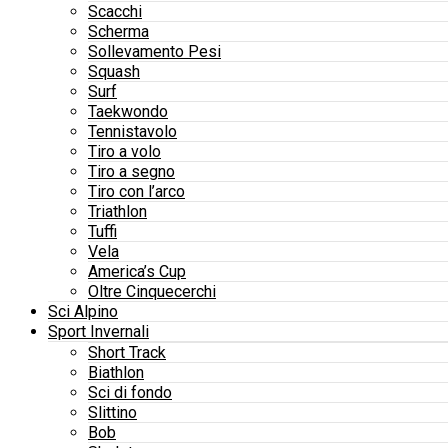
Scacchi
Scherma
Sollevamento Pesi
Squash
Surf
Taekwondo
Tennistavolo
Tiro a volo
Tiro a segno
Tiro con l’arco
Triathlon
Tuffi
Vela
America’s Cup
Oltre Cinquecerchi
Sci Alpino
Sport Invernali
Short Track
Biathlon
Sci di fondo
Slittino
Bob