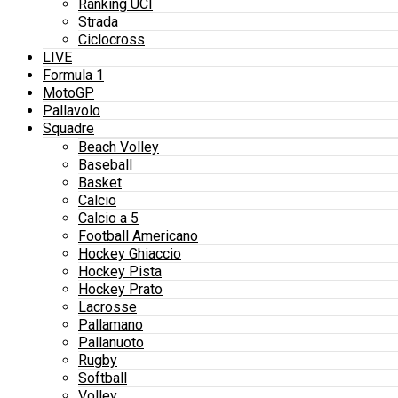
Ranking UCI
Strada
Ciclocross
LIVE
Formula 1
MotoGP
Pallavolo
Squadre
Beach Volley
Baseball
Basket
Calcio
Calcio a 5
Football Americano
Hockey Ghiaccio
Hockey Pista
Hockey Prato
Lacrosse
Pallamano
Pallanuoto
Rugby
Softball
Volley