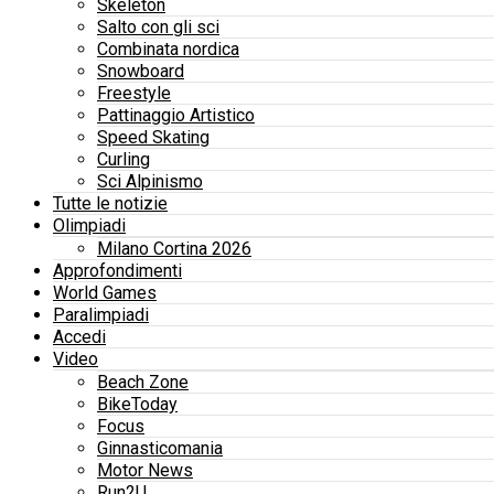
Skeleton
Salto con gli sci
Combinata nordica
Snowboard
Freestyle
Pattinaggio Artistico
Speed Skating
Curling
Sci Alpinismo
Tutte le notizie
Olimpiadi
Milano Cortina 2026
Approfondimenti
World Games
Paralimpiadi
Accedi
Video
Beach Zone
BikeToday
Focus
Ginnasticomania
Motor News
Run2U