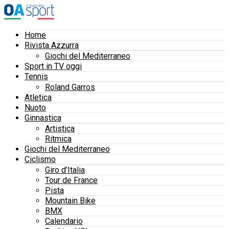
Home
Rivista Azzurra
Giochi del Mediterraneo
Sport in TV oggi
Tennis
Roland Garros
Atletica
Nuoto
Ginnastica
Artistica
Ritmica
Giochi del Mediterraneo
Ciclismo
Giro d’Italia
Tour de France
Pista
Mountain Bike
BMX
Calendario