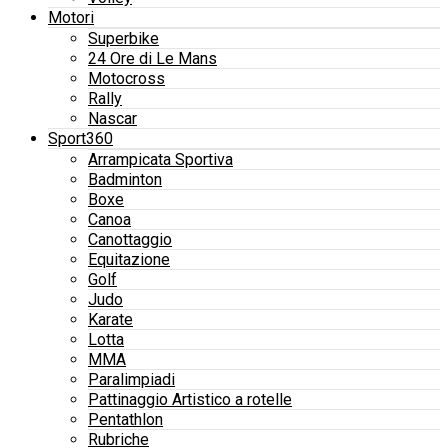
Motori
Superbike
24 Ore di Le Mans
Motocross
Rally
Nascar
Sport360
Arrampicata Sportiva
Badminton
Boxe
Canoa
Canottaggio
Equitazione
Golf
Judo
Karate
Lotta
MMA
Paralimpiadi
Pattinaggio Artistico a rotelle
Pentathlon
Rubriche