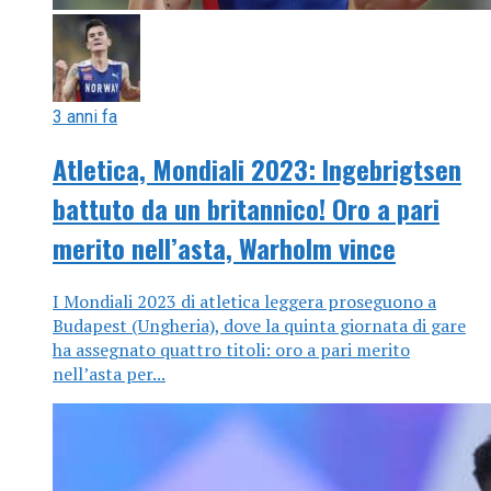
3 anni fa
Atletica, Mondiali 2023: Ingebrigtsen
battuto da un britannico! Oro a pari
merito nell’asta, Warholm vince
I Mondiali 2023 di atletica leggera proseguono a
Budapest (Ungheria), dove la quinta giornata di gare
ha assegnato quattro titoli: oro a pari merito
nell’asta per...