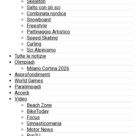
Skeleton
Salto con gli sci
Combinata nordica
Snowboard
Freestyle
Pattinaggio Artistico
Speed Skating
Curling
Sci Alpinismo
Tutte le notizie
Olimpiadi
Milano Cortina 2026
Approfondimenti
World Games
Paralimpiadi
Accedi
Video
Beach Zone
BikeToday
Focus
Ginnasticomania
Motor News
Run2U