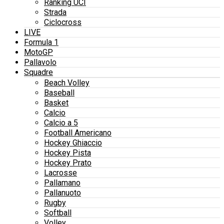
Ranking UCI
Strada
Ciclocross
LIVE
Formula 1
MotoGP
Pallavolo
Squadre
Beach Volley
Baseball
Basket
Calcio
Calcio a 5
Football Americano
Hockey Ghiaccio
Hockey Pista
Hockey Prato
Lacrosse
Pallamano
Pallanuoto
Rugby
Softball
Volley