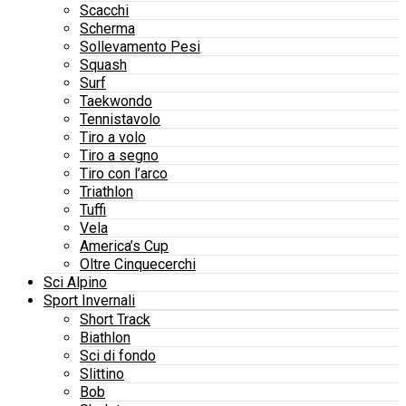
Scacchi
Scherma
Sollevamento Pesi
Squash
Surf
Taekwondo
Tennistavolo
Tiro a volo
Tiro a segno
Tiro con l’arco
Triathlon
Tuffi
Vela
America’s Cup
Oltre Cinquecerchi
Sci Alpino
Sport Invernali
Short Track
Biathlon
Sci di fondo
Slittino
Bob