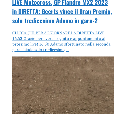
LIVE Motocross, GP Fiandre MX2 2023
in DIRETTA: Geerts vince il Gran Premio,
solo tredicesimo Adamo in gara-2
CLICCA QUI PER AGGIORNARE LA DIRETTA LIVE
16.53 Grazie per averci seguito e appuntamento al
prossimo live! 16.50 Adamo sfortunato nella seconda
gara chiude solo tredicesimo,...