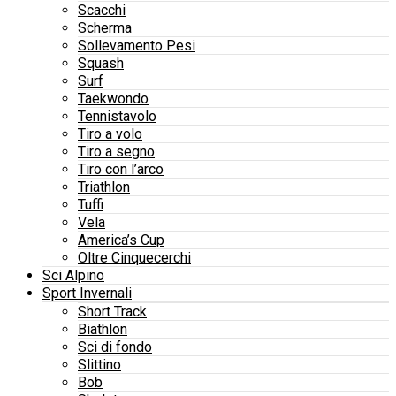
Scacchi
Scherma
Sollevamento Pesi
Squash
Surf
Taekwondo
Tennistavolo
Tiro a volo
Tiro a segno
Tiro con l’arco
Triathlon
Tuffi
Vela
America’s Cup
Oltre Cinquecerchi
Sci Alpino
Sport Invernali
Short Track
Biathlon
Sci di fondo
Slittino
Bob