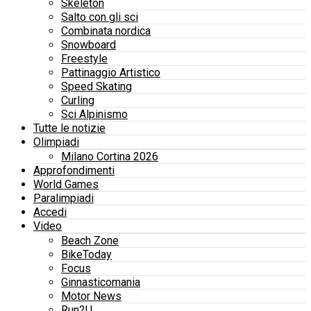
Skeleton
Salto con gli sci
Combinata nordica
Snowboard
Freestyle
Pattinaggio Artistico
Speed Skating
Curling
Sci Alpinismo
Tutte le notizie
Olimpiadi
Milano Cortina 2026
Approfondimenti
World Games
Paralimpiadi
Accedi
Video
Beach Zone
BikeToday
Focus
Ginnasticomania
Motor News
Run2U