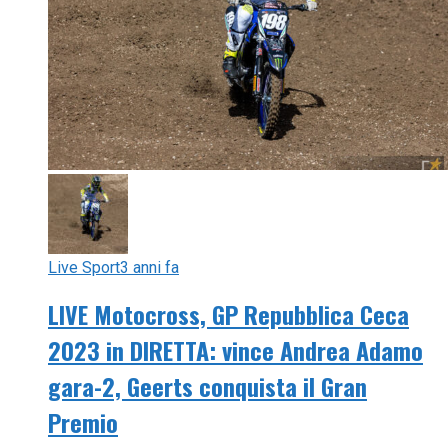
Live Sport
3 anni fa
LIVE Motocross, GP Repubblica Ceca
2023 in DIRETTA: vince Andrea Adamo
gara-2, Geerts conquista il Gran
Premio