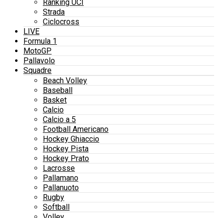
Ranking UCI
Strada
Ciclocross
LIVE
Formula 1
MotoGP
Pallavolo
Squadre
Beach Volley
Baseball
Basket
Calcio
Calcio a 5
Football Americano
Hockey Ghiaccio
Hockey Pista
Hockey Prato
Lacrosse
Pallamano
Pallanuoto
Rugby
Softball
Volley