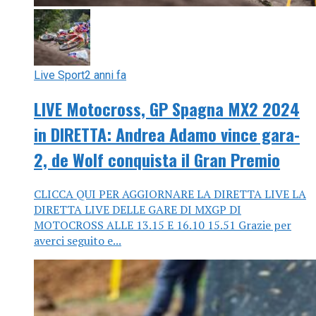
Live Sport
2 anni fa
LIVE Motocross, GP Spagna MX2 2024
in DIRETTA: Andrea Adamo vince gara-
2, de Wolf conquista il Gran Premio
CLICCA QUI PER AGGIORNARE LA DIRETTA LIVE LA
DIRETTA LIVE DELLE GARE DI MXGP DI
MOTOCROSS ALLE 13.15 E 16.10 15.51 Grazie per
averci seguito e...