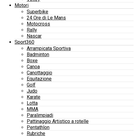
Motori
Superbike
24 Ore di Le Mans
Motocross
Rally
Nascar
Sport360
Arrampicata Sportiva
Badminton
Boxe
Canoa
Canottaggio
Equitazione
Golf
Judo
Karate
Lotta
MMA
Paralimpiadi
Pattinaggio Artistico a rotelle
Pentathlon
Rubriche