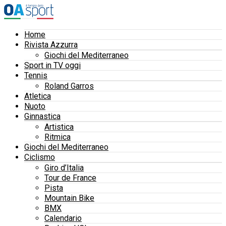
Home
Rivista Azzurra
Giochi del Mediterraneo
Sport in TV oggi
Tennis
Roland Garros
Atletica
Nuoto
Ginnastica
Artistica
Ritmica
Giochi del Mediterraneo
Ciclismo
Giro d’Italia
Tour de France
Pista
Mountain Bike
BMX
Calendario