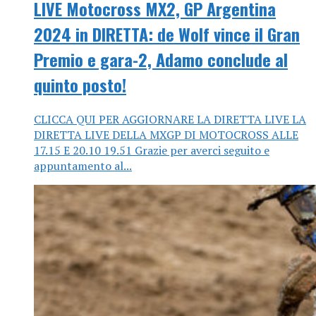
LIVE Motocross MX2, GP Argentina
2024 in DIRETTA: de Wolf vince il Gran
Premio e gara-2, Adamo conclude al
quinto posto!
CLICCA QUI PER AGGIORNARE LA DIRETTA LIVE LA
DIRETTA LIVE DELLA MXGP DI MOTOCROSS ALLE
17.15 E 20.10 19.51 Grazie per averci seguito e
appuntamento al...