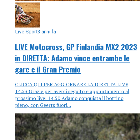
Live Sport
3 anni fa
LIVE Motocross, GP Finlandia MX2 2023
in DIRETTA: Adamo vince entrambe le
gare e il Gran Premio
CLICCA QUI PER AGGIORNARE LA DIRETTA LIVE
14.53 Grazie per averci seguito e appuntamento al
prossimo live! 14.50 Adamo conquista il bottino
pieno, con Geerts fuori...