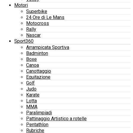
Motori
Superbike
24 Ore di Le Mans
Motocross
Rally
Nascar
Sport360
Arrampicata Sportiva
Badminton
Boxe
Canoa
Canottaggio
Equitazione
Golf
Judo
Karate
Lotta
MMA
Paralimpiadi
Pattinaggio Artistico a rotelle
Pentathlon
Rubriche