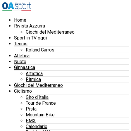
Home
Rivista Azzurra
Giochi del Mediterraneo
Sport in TV oggi
Tennis
Roland Garros
Atletica
Nuoto
Ginnastica
Artistica
Ritmica
Giochi del Mediterraneo
Ciclismo
Giro d’Italia
Tour de France
Pista
Mountain Bike
BMX
Calendario