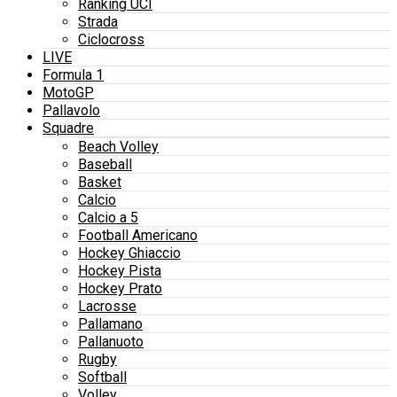
Ranking UCI
Strada
Ciclocross
LIVE
Formula 1
MotoGP
Pallavolo
Squadre
Beach Volley
Baseball
Basket
Calcio
Calcio a 5
Football Americano
Hockey Ghiaccio
Hockey Pista
Hockey Prato
Lacrosse
Pallamano
Pallanuoto
Rugby
Softball
Volley