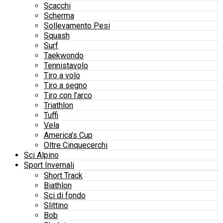
Scacchi
Scherma
Sollevamento Pesi
Squash
Surf
Taekwondo
Tennistavolo
Tiro a volo
Tiro a segno
Tiro con l’arco
Triathlon
Tuffi
Vela
America’s Cup
Oltre Cinquecerchi
Sci Alpino
Sport Invernali
Short Track
Biathlon
Sci di fondo
Slittino
Bob