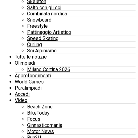
Skeleton
Salto con gli sci
Combinata nordica
Snowboard
Freestyle
Pattinaggio Artistico
Speed Skating
Curling
Sci Alpinismo
Tutte le notizie
Olimpiadi
Milano Cortina 2026
Approfondimenti
World Games
Paralimpiadi
Accedi
Video
Beach Zone
BikeToday
Focus
Ginnasticomania
Motor News
Run2U