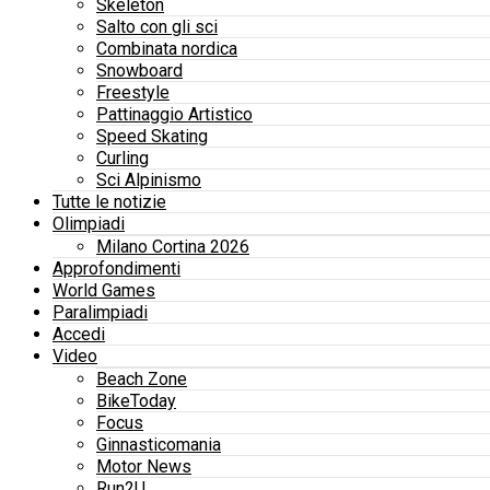
Skeleton
Salto con gli sci
Combinata nordica
Snowboard
Freestyle
Pattinaggio Artistico
Speed Skating
Curling
Sci Alpinismo
Tutte le notizie
Olimpiadi
Milano Cortina 2026
Approfondimenti
World Games
Paralimpiadi
Accedi
Video
Beach Zone
BikeToday
Focus
Ginnasticomania
Motor News
Run2U