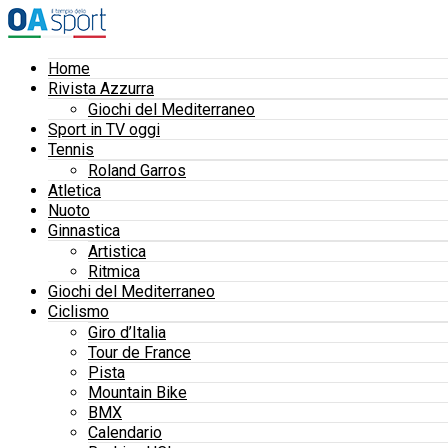
Home
Rivista Azzurra
Giochi del Mediterraneo
Sport in TV oggi
Tennis
Roland Garros
Atletica
Nuoto
Ginnastica
Artistica
Ritmica
Giochi del Mediterraneo
Ciclismo
Giro d’Italia
Tour de France
Pista
Mountain Bike
BMX
Calendario