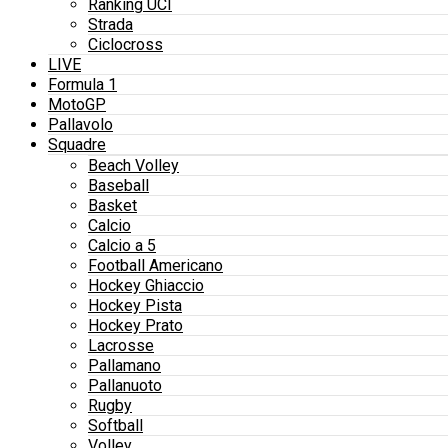
Ranking UCI
Strada
Ciclocross
LIVE
Formula 1
MotoGP
Pallavolo
Squadre
Beach Volley
Baseball
Basket
Calcio
Calcio a 5
Football Americano
Hockey Ghiaccio
Hockey Pista
Hockey Prato
Lacrosse
Pallamano
Pallanuoto
Rugby
Softball
Volley