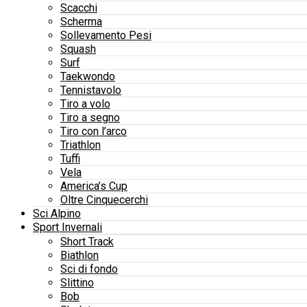
Scacchi
Scherma
Sollevamento Pesi
Squash
Surf
Taekwondo
Tennistavolo
Tiro a volo
Tiro a segno
Tiro con l’arco
Triathlon
Tuffi
Vela
America’s Cup
Oltre Cinquecerchi
Sci Alpino
Sport Invernali
Short Track
Biathlon
Sci di fondo
Slittino
Bob