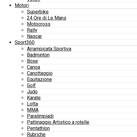
Motori
Superbike
24 Ore di Le Mans
Motocross
Rally
Nascar
Sport360
Arrampicata Sportiva
Badminton
Boxe
Canoa
Canottaggio
Equitazione
Golf
Judo
Karate
Lotta
MMA
Paralimpiadi
Pattinaggio Artistico a rotelle
Pentathlon
Rubriche