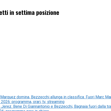
etti in settima posizione
arquez domina, Bezzecchi allunga in classifica. Fuori Marc Ma
2026: programma, orari, tv, streaming
 Jerez. Bene Di Giannantonio e Bezzecchi, Bagnaia fuori dalla t