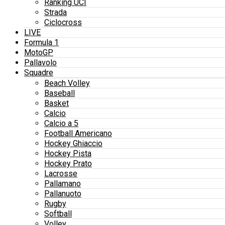
Ranking UCI
Strada
Ciclocross
LIVE
Formula 1
MotoGP
Pallavolo
Squadre
Beach Volley
Baseball
Basket
Calcio
Calcio a 5
Football Americano
Hockey Ghiaccio
Hockey Pista
Hockey Prato
Lacrosse
Pallamano
Pallanuoto
Rugby
Softball
Volley