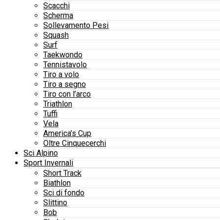
Scacchi
Scherma
Sollevamento Pesi
Squash
Surf
Taekwondo
Tennistavolo
Tiro a volo
Tiro a segno
Tiro con l’arco
Triathlon
Tuffi
Vela
America’s Cup
Oltre Cinquecerchi
Sci Alpino
Sport Invernali
Short Track
Biathlon
Sci di fondo
Slittino
Bob