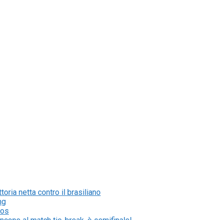
ria netta contro il brasiliano
ng
ros