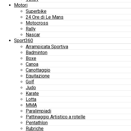
Motori
Superbike
24 Ore di Le Mans
Motocross
Rally
Nascar
Sport360
Arrampicata Sportiva
Badminton
Boxe
Canoa
Canottaggio
Equitazione
Golf
Judo
Karate
Lotta
MMA
Paralimpiadi
Pattinaggio Artistico a rotelle
Pentathlon
Rubriche