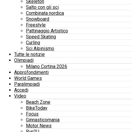
Skeleton
Salto con gli sci
Combinata nordica
Snowboard
Freestyle
Pattinaggio Artistico
Speed Skating
Curling
Sci Alpinismo
Tutte le notizie
Olimpiadi
Milano Cortina 2026
Approfondimenti
World Games
Paralimpiadi
Accedi
Video
Beach Zone
BikeToday
Focus
Ginnasticomania
Motor News
Run2U