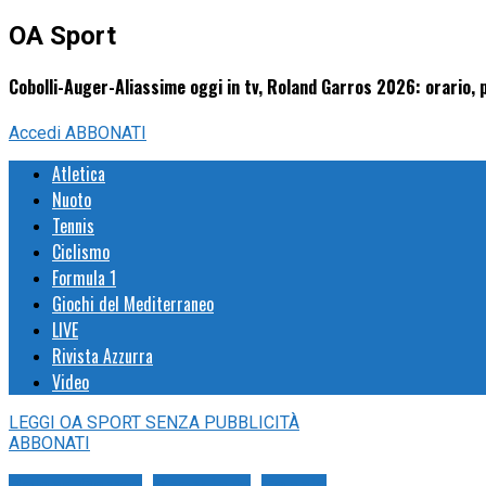
OA Sport
Cobolli-Auger-Aliassime oggi in tv, Roland Garros 2026: orario
Accedi
ABBONATI
Atletica
Nuoto
Tennis
Ciclismo
Formula 1
Giochi del Mediterraneo
LIVE
Rivista Azzurra
Video
LEGGI
OA SPORT
SENZA PUBBLICITÀ
ABBONATI