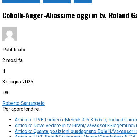
Roland Garros
Sport in tv
Tennis
Cobolli-Auger-Aliassime oggi in tv, Roland 
Pubblicato
2 mesi fa
il
3 Giugno 2026
Da
Roberto Santangelo
Per approfondire:
Articolo
:
LIVE Fonseca-Mensik 4-6 3-6 6-7, Roland Garros 2
Articolo
:
Dove vedere in tv Errani/Vavassori-Siegemund/R
Articolo
:
Quante posizioni guadagnano Bolelli/Vavassori n