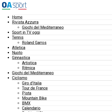
Home
Rivista Azzurra
Giochi del Mediterraneo
Sport in TV oggi
Tennis
Roland Garros
Atletica
Nuoto
Ginnastica
Artistica
Ritmica
Giochi del Mediterraneo
Ciclismo
Giro d’Italia
Tour de France
Pista
Mountain Bike
BMX
Calendario