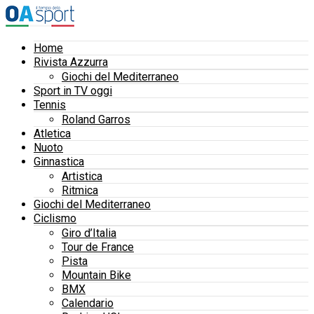
Home
Rivista Azzurra
Giochi del Mediterraneo
Sport in TV oggi
Tennis
Roland Garros
Atletica
Nuoto
Ginnastica
Artistica
Ritmica
Giochi del Mediterraneo
Ciclismo
Giro d’Italia
Tour de France
Pista
Mountain Bike
BMX
Calendario