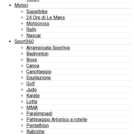
Motori
Superbike
24 Ore di Le Mans
Motocross
Rally
Nascar
Sport360
Arrampicata Sportiva
Badminton
Boxe
Canoa
Canottaggio
Equitazione
Golf
Judo
Karate
Lotta
MMA
Paralimpiadi
Pattinaggio Artistico a rotelle
Pentathlon
Rubriche