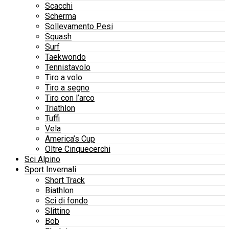
Scacchi
Scherma
Sollevamento Pesi
Squash
Surf
Taekwondo
Tennistavolo
Tiro a volo
Tiro a segno
Tiro con l’arco
Triathlon
Tuffi
Vela
America’s Cup
Oltre Cinquecerchi
Sci Alpino
Sport Invernali
Short Track
Biathlon
Sci di fondo
Slittino
Bob