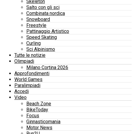
Skeleton
Salto con gli sci
Combinata nordica
Snowboard
Freestyle
Pattinaggio Artistico
Speed Skating
Curling
Sci Alpinismo
Tutte le notizie
Olimpiadi
Milano Cortina 2026
Approfondimenti
World Games
Paralimpiadi
Accedi
Video
Beach Zone
BikeToday
Focus
Ginnasticomania
Motor News
Run2U