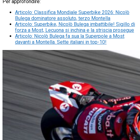
Per approfondire:
Articolo
:
Classifica Mondiale Superbike 2026: Nicolò
Bulega dominatore assoluto, terzo Montella
Articolo
:
Superbike, Nicolò Bulega imbattibile! Sigillo di
forza a Most, Lecuona si inchina e la striscia prosegue
Articolo
:
Nicolò Bulega fa sua la Superpole a Most
davanti a Montella. Sette italiani in top-10!