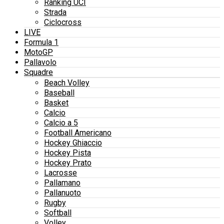
Ranking UCI
Strada
Ciclocross
LIVE
Formula 1
MotoGP
Pallavolo
Squadre
Beach Volley
Baseball
Basket
Calcio
Calcio a 5
Football Americano
Hockey Ghiaccio
Hockey Pista
Hockey Prato
Lacrosse
Pallamano
Pallanuoto
Rugby
Softball
Volley