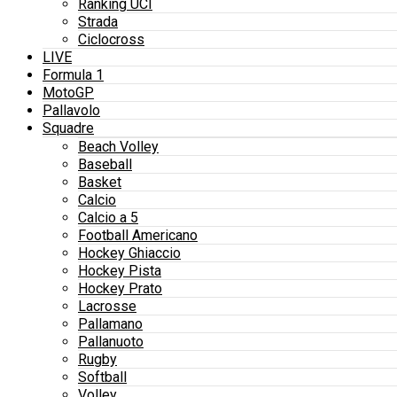
Ranking UCI
Strada
Ciclocross
LIVE
Formula 1
MotoGP
Pallavolo
Squadre
Beach Volley
Baseball
Basket
Calcio
Calcio a 5
Football Americano
Hockey Ghiaccio
Hockey Pista
Hockey Prato
Lacrosse
Pallamano
Pallanuoto
Rugby
Softball
Volley