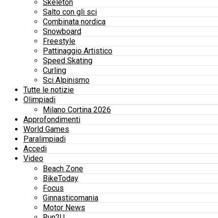
Skeleton
Salto con gli sci
Combinata nordica
Snowboard
Freestyle
Pattinaggio Artistico
Speed Skating
Curling
Sci Alpinismo
Tutte le notizie
Olimpiadi
Milano Cortina 2026
Approfondimenti
World Games
Paralimpiadi
Accedi
Video
Beach Zone
BikeToday
Focus
Ginnasticomania
Motor News
Run2U