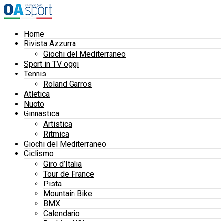
Home
Rivista Azzurra
Giochi del Mediterraneo
Sport in TV oggi
Tennis
Roland Garros
Atletica
Nuoto
Ginnastica
Artistica
Ritmica
Giochi del Mediterraneo
Ciclismo
Giro d’Italia
Tour de France
Pista
Mountain Bike
BMX
Calendario