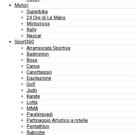
Motori
Superbike
24 Ore di Le Mans
Motocross
Rally
Nascar
Sport360
Arrampicata Sportiva
Badminton
Boxe
Canoa
Canottaggio
Equitazione
Golf
Judo
Karate
Lotta
MMA
Paralimpiadi
Pattinaggio Artistico a rotelle
Pentathlon
Rubriche