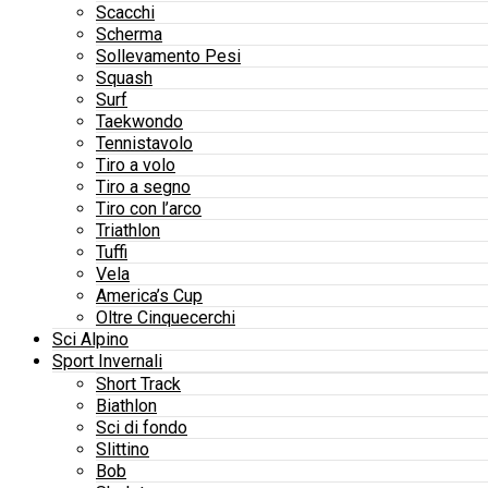
Scacchi
Scherma
Sollevamento Pesi
Squash
Surf
Taekwondo
Tennistavolo
Tiro a volo
Tiro a segno
Tiro con l’arco
Triathlon
Tuffi
Vela
America’s Cup
Oltre Cinquecerchi
Sci Alpino
Sport Invernali
Short Track
Biathlon
Sci di fondo
Slittino
Bob