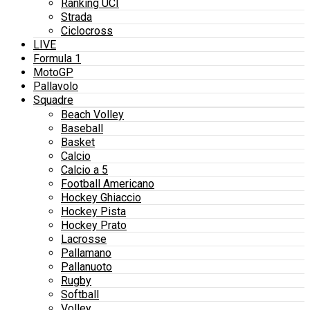
Ranking UCI
Strada
Ciclocross
LIVE
Formula 1
MotoGP
Pallavolo
Squadre
Beach Volley
Baseball
Basket
Calcio
Calcio a 5
Football Americano
Hockey Ghiaccio
Hockey Pista
Hockey Prato
Lacrosse
Pallamano
Pallanuoto
Rugby
Softball
Volley