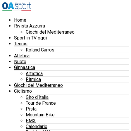
Home
Rivista Azzurra
Giochi del Mediterraneo
Sport in TV oggi
Tennis
Roland Garros
Atletica
Nuoto
Ginnastica
Artistica
Ritmica
Giochi del Mediterraneo
Ciclismo
Giro d’Italia
Tour de France
Pista
Mountain Bike
BMX
Calendario