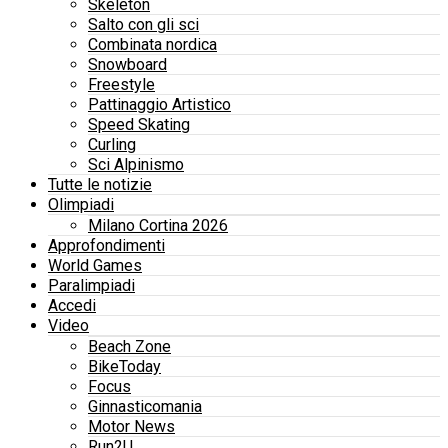
Skeleton
Salto con gli sci
Combinata nordica
Snowboard
Freestyle
Pattinaggio Artistico
Speed Skating
Curling
Sci Alpinismo
Tutte le notizie
Olimpiadi
Milano Cortina 2026
Approfondimenti
World Games
Paralimpiadi
Accedi
Video
Beach Zone
BikeToday
Focus
Ginnasticomania
Motor News
Run2U