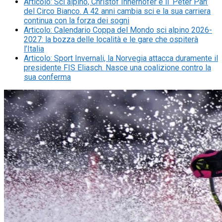
Articolo
:
Sci alpino, Christof Innerhofer è il ‘Peter Pan’
del Circo Bianco. A 42 anni cambia sci e la sua carriera
continua con la forza dei sogni
Articolo
:
Calendario Coppa del Mondo sci alpino 2026-
2027: la bozza delle località e le gare che ospiterà
l’Italia
Articolo
:
Sport Invernali, la Norvegia attacca duramente il
presidente FIS Eliasch. Nasce una coalizione contro la
sua conferma