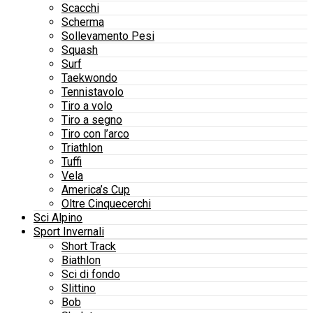
Scacchi
Scherma
Sollevamento Pesi
Squash
Surf
Taekwondo
Tennistavolo
Tiro a volo
Tiro a segno
Tiro con l’arco
Triathlon
Tuffi
Vela
America’s Cup
Oltre Cinquecerchi
Sci Alpino
Sport Invernali
Short Track
Biathlon
Sci di fondo
Slittino
Bob