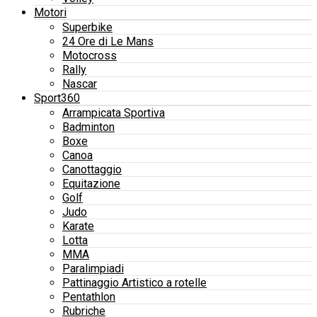
Motori
Superbike
24 Ore di Le Mans
Motocross
Rally
Nascar
Sport360
Arrampicata Sportiva
Badminton
Boxe
Canoa
Canottaggio
Equitazione
Golf
Judo
Karate
Lotta
MMA
Paralimpiadi
Pattinaggio Artistico a rotelle
Pentathlon
Rubriche